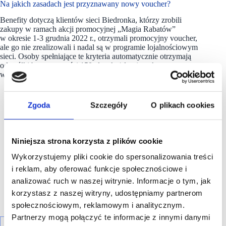
Na jakich zasadach jest przyznawany nowy voucher?
Benefity dotyczą klientów sieci Biedronka, którzy zrobili
zakupy w ramach akcji promocyjnej „Magia Rabatów”
w okresie 1-3 grudnia 2022 r., otrzymali promocyjny voucher,
ale go nie zrealizowali i nadal są w programie lojalnościowym
sieci. Osoby spełniające te kryteria automatycznie otrzymają
od spółki bon o wartości 150 zł za każdy niewykorzystany
wcześniej voucher, który będzie:
przyznany automatycznie na kartę
Moja Biedronka
Zgoda
Szczegóły
O plikach cookies
w ciągu 14 dni od dnia uprawomocnienia się decyzji;
można nim będzie zapłacić za wszystkie produkty
oferowane w sklepach sieci Biedronka (z wyłączeniem
napojów alkoholowych, wyrobów tytoniowych,
Niniejsza strona korzysta z plików cookie
preparatów początkowego żywienia niemowląt
oraz wszelkich usług czy doładowań, w tym doładowań
Wykorzystujemy pliki cookie do spersonalizowania treści
telefonów i kart podarunkowych) w ramach
jednorazowych zakupów;
i reklam, aby oferować funkcje społecznościowe i
nie będzie podlegał wymianie na gotówkę;
analizować ruch w naszej witrynie. Informacje o tym, jak
będzie ważny rok od dnia jego wydania.
korzystasz z naszej witryny, udostępniamy partnerom
społecznościowym, reklamowym i analitycznym.
Partnerzy mogą połączyć te informacje z innymi danymi