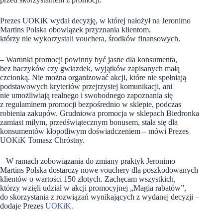
Prezes UOKiK wydał decyzję, w której nałożył na Jeronimo
Martins Polska obowiązek przyznania klientom,
którzy nie wykorzystali vouchera, środków finansowych.
– Warunki promocji powinny być jasne dla konsumenta,
bez haczyków czy gwiazdek, wyjątków zapisanych małą
czcionką. Nie można organizować akcji, które nie spełniają
podstawowych kryteriów przejrzystej komunikacji, ani
nie umożliwiają realnego i swobodnego zapoznania się
z regulaminem promocji bezpośrednio w sklepie, podczas
robienia zakupów. Grudniowa promocja w sklepach Biedronka
zamiast miłym, przedświątecznym bonusem, stała się dla
konsumentów kłopotliwym doświadczeniem – mówi Prezes
UOKiK Tomasz Chróstny.
– W ramach zobowiązania do zmiany praktyk Jeronimo
Martins Polska dostarczy nowe vouchery dla poszkodowanych
klientów o wartości 150 złotych. Zachęcam wszystkich,
którzy wzięli udział w akcji promocyjnej „Magia rabatów”,
do skorzystania z rozwiązań wynikających z wydanej decyzji –
dodaje Prezes
UOKiK.