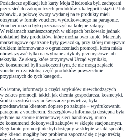
Posiadacze aplikacji lub karty Moja Biedronka byli zachęcani
przez sieć do zakupu trzech produktów z kategorii książki i/ lub
zabawki, a połowę kwoty wydanej na te produkty mieli
otrzymać w formie vouchera wydrukowanego na paragonie.
Voucher można było przeznaczyć na kolejne zakupy.
W reklamach zamieszczonych w sklepach brakowało jednak
dokładnej listy produktów, które można było kupić. Materiały
marketingowe opatrzone były gwiazdką, przy której mniejszym
drukiem informowano o ograniczeniach promocji, która miała
obowiązywać tylko na wybrane artykuły przemysłowe lub
tekstylia. Ze skarg, które otrzymywał Urząd wynikało,
że konsumenci byli zaskoczeni tym, że nie mogą zapłacić
voucherem za istotną część produktów powszechnie
przypisanych do tych kategorii.
Co istotne, informacja o części artykułów niewchodzących
w zakres promocji, takich jak chemia gospodarcza, kosmetyki,
środki czystości czy odświeżacze powietrza, była
przedstawiana klientom dopiero po zakupie – wydrukowaniu
paragonu z voucherem. Szczegółowa informacja dostępna była
jedynie na stronie internetowej sieci handlowej, mimo
że konsumenci dokonywali zakupów w sklepie stacjonarnym.
Regulamin promocji nie był dostępny w sklepie w taki sposób,
aby klienci mogliby bez problemu zapoznać się z jego treścią
przed skorzystaniem z promocji.