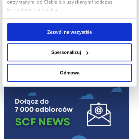
otrzymanymi od Ciebie lub uzyskanymi podczas
korzystania z ich usług.
Zezwól na wszystkie
R E K L A M A
Spersonalizuj
Odmowa