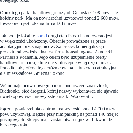
ubiegłego roku.
Obok tego parku handlowego przy ul. Gdańskiej 108 powstaje
kolejny park. Ma on powierzchni użytkowej ponad 2 600 mkw.
Inwestorem jest lokalna firma DJB Invest.
Jak podaje lokalny
portal
drugi etap Parku Handlowego jest
w większości ukończony. Obecnie prowadzone są prace
adaptacyjne przez najemców. Za proces komercjalizacji
projektu odpowiedzialna jest firma konsultingowa Zandecki
Partners z Poznania. Jego celem było uzupełnienie oferty
handlowej o marki, które nie są dostępne w tej części miasta.
Ponadto, aby oferta była zróżnicowana i atrakcyjna atrakcyjna
dla mieszkańców Gniezna i okolic.
Wśród najemców nowego parku handlowego znajdzie się
Biedronka, sieć drogerii, której nazwy wykonawca nie ujawnia
i wielkopowierzchniowy sklep marki Woolworth.
Łączna powierzchnia centrum ma wynosić ponad 4 700 mkw.
pow. użytkowej. Będzie przy nim parking na ponad 140 miejsc
postojowych. Sklepy mają zostać otwarte już w III kwartale
bieżącego roku.