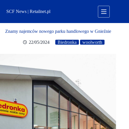
Przejdź
do
SCF News | Retailnet.pl
treści
Znamy najemców nowego parku handlowego w Gnieźnie
22/05/2024
Biedronka
woolworth