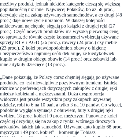
możliwy produkt, jednak niektóre kategorie cieszą się większą
popularnością niż inne. Najwięcej Polaków, bo aż 58 proc.,
decyduje się na zakup używanych samochodów, a co drugi (48
proc.) daje nowe życie ubraniom. W dalszej kolejności
ankietowani najchętniej sięgają po książki z drugiej ręki (27
proc.). Część nowych produktów ma wysoką pierwotną cenę,
co sprawia, że równie często konsumenci wybierają używane
sprzęty RTV i AGD (26 proc.), rowery (24 proc.) czy meble
(23 proc.). Z kolei prawdopodobnie z obawy o higienę
i bezpieczeństwo najmniej osób deklaruje, że kiedykolwiek
kupiło w drugim obiegu obuwie (14 proc.) oraz zabawki lub
inne artykuły dziecięce (13 proc.).
„Dane pokazują, że Polacy coraz chętniej sięgają po używane
produkty, co jest niewątpliwie pozytywnym trendem. Istnieją
różnice w preferencjach dotyczących zakupów z drugiej ręki
między kobietami a mężczyznami. Duża dysproporcja
widoczna jest przede wszystkim przy zakupach używanej
odzieży, robi to 6 na 10 pań, a tylko 3 na 10 panów. Co więcej,
podobnie wygląda sytuacja z obuwiem, buty z drugiej ręki
wybiera 18 proc. kobiet i 9 proc. mężczyzn. Panowie z kolei
częściej decydują się na zakup z rynku wtórnego droższych
artykułów, takich jak samochód. Używane auto kupiło 68 proc.
mężczyzn i 49 proc. kobiet” – komentuje Tobiasz