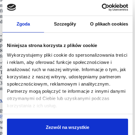
możliwości odroczenia płatności lub skorzystania z innej opcji
finansowania zakupu. Szczególnie doskwiera to osobom
między 18 a 29 rokiem życia, w tej grupie odsetek ten wzrasta
do 12 proc.
Zgoda
Szczegóły
O plikach cookies
„Cyfryzacja małych biznesów, rozpowszechnienie terminali
płatniczych oraz rozwój platform internetowych z używanymi
produktami całkowicie zmieniły możliwości finansowania.
Niniejsza strona korzysta z plików cookie
Konsumenci podczas zakupów często korzystają z różnych
Wykorzystujemy pliki cookie do spersonalizowania treści
form płatności np. kartą kredytową, która oferuje możliwość
„chargebacku”, gdy przedmiot okaże się niezgodny
i reklam, aby oferować funkcje społecznościowe i
z wystawioną ofertą. Ciekawym rozwiązaniem jest Visa
analizować ruch w naszej witrynie. Informacje o tym, jak
TurboKARTA dostępna w Santander Consumer Banku.
korzystasz z naszej witryny, udostępniamy partnerom
Gwarantuje ona wygodne i bezpieczne zakupy dzięki usłudze
3D Secure, a także do 360 zł zwrotu za wybrane płatności” –
społecznościowym, reklamowym i analitycznym.
mówi Tobiasz Wójcikiewicz z Santander Consumer Banku.
Partnerzy mogą połączyć te informacje z innymi danymi
otrzymanymi od Ciebie lub uzyskanymi podczas
Metodologia badania
korzystania z ich usług.
Badanie zostało zrealizowane na zlecenie
Santander Consumer
Banku
– banku od kredytów metodą telefonicznych,
standaryzowanych wywiadów kwestionariuszowych
Zezwól na wszystkie
wspomaganych komputerowo (CATI), przeprowadzonych
przez Instytut Badań Rynkowych i Społecznych (IBRiS)