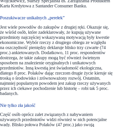
Wójcikiewicz, Starszy Specjalista ds. Zarządzania Produktem
Karta Kredytowa z Santander Consumer Banku.
Poszukiwacze unikalnych „perełek”
Jest wiele powodów do zakupów z drugiej ręki. Okazuje się,
że wśród osób, które zadeklarowały, że kupują używane
przedmioty najczęściej wskazywaną motywacją były kwestie
ekonomiczne. Wybór rzeczy z drugiego obiegu ze względu
na oszczędność pieniędzy deklaruje blisko trzy czwarte (74
proc.) ankietowanych. Dodatkowo, 11 proc. respondentów
dostrzega, że takie zakupy mogą być również świetnym
sposobem na znalezienie oryginalnych i unikatowych
przedmiotów. Inną kwestią jest świadomość ekologiczna,
dlatego 8 proc. Polaków dając rzeczom drugie życie kieruje się
troską o środowisko i zrównoważony rozwój. Ostatnim,
najmniej popularnym powodem jest zakup rzeczy używanych
przez ich ciekawe pochodzenie lub historię – robi tak 5 proc.
badanych.
Nie tylko zła jakość
Część osób oprócz zalet związanych z nabywaniem
używanych przedmiotów widzi również w nich potencjalne
wady. Blisko połowa Polaków (47 proc.) jako swoją