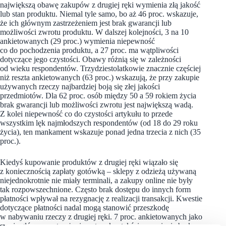
największą obawę zakupów z drugiej ręki wymienia złą jakość
lub stan produktu. Niemal tyle samo, bo aż 46 proc. wskazuje,
że ich głównym zastrzeżeniem jest brak gwarancji lub
możliwości zwrotu produktu. W dalszej kolejności, 3 na 10
ankietowanych (29 proc.) wymienia niepewność
co do pochodzenia produktu, a 27 proc. ma wątpliwości
dotyczące jego czystości. Obawy różnią się w zależności
od wieku respondentów. Trzydziestolatkowie znacznie częściej
niż reszta ankietowanych (63 proc.) wskazują, że przy zakupie
używanych rzeczy najbardziej boją się złej jakości
przedmiotów. Dla 62 proc. osób między 50 a 59 rokiem życia
brak gwarancji lub możliwości zwrotu jest największą wadą.
Z kolei niepewność co do czystości artykułu to przede
wszystkim lęk najmłodszych respondentów (od 18 do 29 roku
życia), ten mankament wskazuje ponad jedna trzecia z nich (35
proc.).
Kiedyś kupowanie produktów z drugiej ręki wiązało się
z koniecznością zapłaty gotówką – sklepy z odzieżą używaną
niejednokrotnie nie miały terminali, a zakupy online nie były
tak rozpowszechnione. Często brak dostępu do innych form
płatności wpływał na rezygnację z realizacji transakcji. Kwestie
dotyczące płatności nadal mogą stanowić przeszkodę
w nabywaniu rzeczy z drugiej ręki. 7 proc. ankietowanych jako
swoje główne zastrzeżenie w tym kontekście wymienia brak