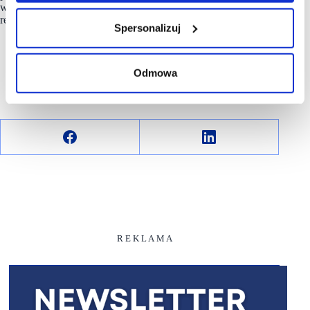
w dniach 22 marca-8 kwietnia 2024 r. W badaniu wzięła udział
reprezentatywna grupa dorosłych
Polaków
. Próba n = 1000.
Spersonalizuj
Odmowa
R E K L A M A