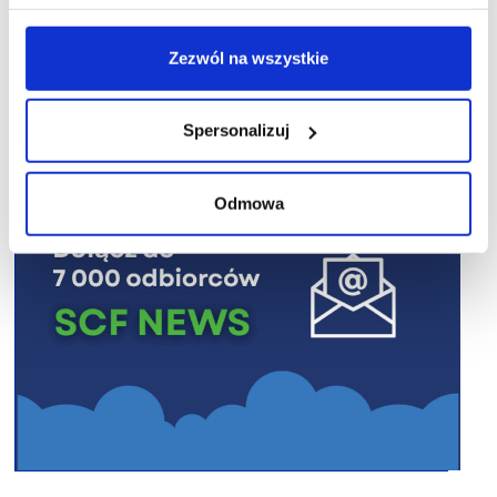
Zezwól na wszystkie
R E K L A M A
Spersonalizuj
Odmowa