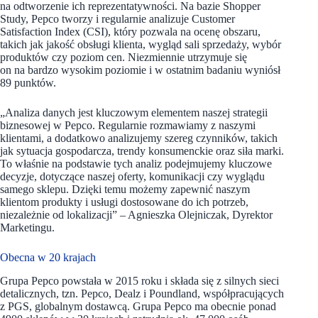
na odtworzenie ich reprezentatywności. Na bazie Shopper
Study, Pepco tworzy i regularnie analizuje Customer
Satisfaction Index (CSI), który pozwala na ocenę obszaru,
takich jak jakość obsługi klienta, wygląd sali sprzedaży, wybór
produktów czy poziom cen. Niezmiennie utrzymuje się
on na bardzo wysokim poziomie i w ostatnim badaniu wyniósł
89 punktów.
„Analiza danych jest kluczowym elementem naszej strategii
biznesowej w Pepco. Regularnie rozmawiamy z naszymi
klientami, a dodatkowo analizujemy szereg czynników, takich
jak sytuacja gospodarcza, trendy konsumenckie oraz siła marki.
To właśnie na podstawie tych analiz podejmujemy kluczowe
decyzje, dotyczące naszej oferty, komunikacji czy wyglądu
samego sklepu. Dzięki temu możemy zapewnić naszym
klientom produkty i usługi dostosowane do ich potrzeb,
niezależnie od lokalizacji”
– Agnieszka Olejniczak, Dyrektor
Marketingu.
Obecna w 20 krajach
Grupa Pepco powstała w 2015 roku i składa się z silnych sieci
detalicznych, tzn. Pepco, Dealz i Poundland, współpracujących
z PGS, globalnym dostawcą. Grupa Pepco ma obecnie ponad