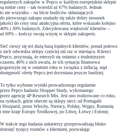
regularnych zakupów w Pepco w każdym europejskim sklepie
są niskie ceny – tak twierdzi aż 67% badanych. Jednak
to nie wszystko – na liście bodźców skłaniających
do pierwszego zakupu znalazły się także dobry stosunek
jakości do ceny oraz atrakcyjna oferta, które wskazało kolejno
40% i 30% badanych. Zdecydowana większość klientów –
aż 69% – kończy swoją wizytę w sklepie zakupem.
Sieć cieszy się też dużą bazą lojalnych klientów, ponad połowa
z nich odwiedza sklepy częściej niż raz w miesiącu. Klienci
Pepco, przyznają, że mierzyli się ostatnio z trudniejszym
czasem, 46% z nich uważa, że ich sytuacja finansowa
pogorszyła się w ostatnim roku w związku z inflacją, stąd
dostępność oferty Pepco jest doceniana jeszcze bardziej.
To tylko wybrane wyniki prowadzonego regularnie
przez Pepco badania Shopper Study, wykonanego
przez agencję 4P Research Mix. Jest ono realizowane co roku,
na rynkach, gdzie obecne są sklepy sieci: od Portugalii
i Hiszpanii, przez Włochy, Niemcy, Polskę, Węgry, Rumunię
i inne kraje Europy Środkowej, po Litwę, Łotwę i Estonię.
W trakcie tego badania ankieterzy przeprowadzają blisko
dziesięć tysięcy rozmów z klientami, pozwalając