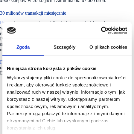
4900 sklepów w 20 krajach i zatrudnia ok. 47 000 osób.
30 milionów transakcji miesięcznie
Pepco
, tak zwany value retailer, to jedna z największych
w Europie sieci handlowych, oferujących odzież dla całej
rodziny i artykuły dla domu w bardzo atrakcyjnych cenach.
Po blisko 20 latach nieprzerwanego rozwoju sklepy Pepco
są obecnie odwiedzane przez klientów przeprowadzających 30
Zgoda
Szczegóły
O plikach cookies
milionów transakcji miesięcznie.
Firma
, której główna siedziba mieści się w Poznaniu, zatrudnia
obecnie ponad 30 tysięcy pracowników w 18 krajach w całej
Niniejsza strona korzysta z plików cookie
Europie i posiada sieć ponad 3700 sklepów.
Wykorzystujemy pliki cookie do spersonalizowania treści
i reklam, aby oferować funkcje społecznościowe i
analizować ruch w naszej witrynie. Informacje o tym, jak
korzystasz z naszej witryny, udostępniamy partnerom
społecznościowym, reklamowym i analitycznym.
Partnerzy mogą połączyć te informacje z innymi danymi
otrzymanymi od Ciebie lub uzyskanymi podczas
korzystania z ich usług.