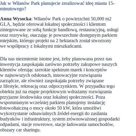
Jak w Wilanów Park planujecie zrealizować ideę miasta 15-
minutowego?
Anna Wysocka
: Wilanów Park o powierzchni 50,000 m2
GLA, będzie oferował lokalnej społeczności i klientom
zintegrowane ze sobą funkcje handlową, restauracyjną, usługi
oraz rozrywkę, otaczając je powszechnie dostępnym parkiem
miejskim, którego projekt na 2 hektarach został stworzony
we współpracy z lokalnymi mieszkańcami.
Dla nas niezmiernie istotne jest, żeby planowana przez nas
inwestycja zaspokajała zarówno potrzeby zakupowe naszych
klientów oferując szerokie spektrum marek i konceptów
w najnowszych odsłonach, innowacyjne rozwiązania
zarządcze, ale również zaspokajała potrzeby związane
z lifestyle, rekreacją oraz odpoczynkiem. W przypadku tego
obiektu już na etapie projektowym wdrażamy rozwiązania
przyjazne środowisku oraz lokalnej społeczności. Poza
wspomnianym wcześniej parkiem planujemy instalację
fotowoltaiczną o mocy około 50 kW, która umożliwi
wykorzystanie odnawialnych źródeł energii do zasilania
budynków i infrastruktury, system zrównoważonej gospodarki
odpadami, stacje rowerowe, stacje ładowania samochodów,
obszary car sharingu.