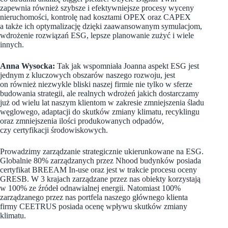
zapewnia również szybsze i efektywniejsze procesy wyceny
nieruchomości, kontrolę nad kosztami OPEX oraz CAPEX
a także ich optymalizację dzięki zaawansowanym symulacjom,
wdrożenie rozwiązań ESG, lepsze planowanie zużyć i wiele
innych.
Anna Wysocka:
Tak jak wspomniała Joanna aspekt ESG jest
jednym z kluczowych obszarów naszego rozwoju, jest
on również niezwykle bliski naszej firmie nie tylko w sferze
budowania strategii, ale realnych wdrożeń jakich dostarczamy
już od wielu lat naszym klientom w zakresie zmniejszenia śladu
węglowego, adaptacji do skutków zmiany klimatu, recyklingu
oraz zmniejszenia ilości produkowanych odpadów,
czy certyfikacji środowiskowych.
Prowadzimy zarządzanie strategicznie ukierunkowane na ESG.
Globalnie 80% zarządzanych przez Nhood budynków posiada
certyfikat BREEAM In-use oraz jest w trakcie procesu oceny
GRESB. W 3 krajach zarządzane przez nas obiekty korzystają
w 100% ze źródeł odnawialnej energii. Natomiast 100%
zarządzanego przez nas portfela naszego głównego klienta
firmy CEETRUS posiada ocenę wpływu skutków zmiany
klimatu.