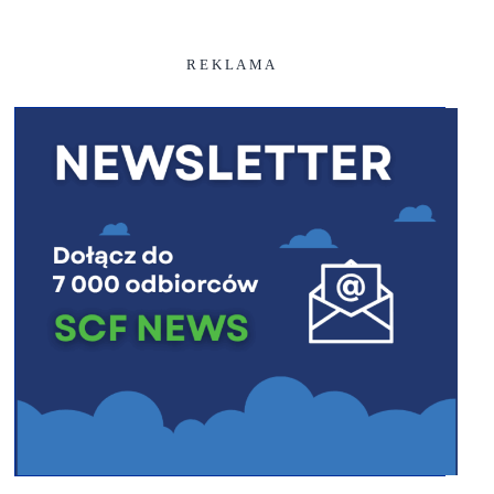
R E K L A M A