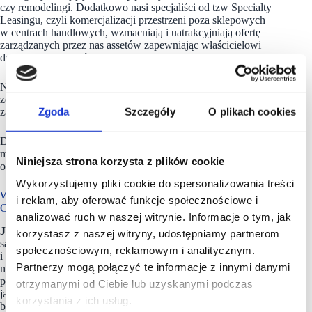
czy remodelingi. Dodatkowo nasi specjaliści od tzw Specialty
Leasingu, czyli komercjalizacji przestrzeni poza sklepowych
w centrach handlowych, wzmacniają i uatrakcyjniają ofertę
zarządzanych przez nas assetów zapewniając właścicielowi
dodatkowy przychód.
Nasze działania i inicjatywy są również ściśle związane
ze strategią i realizacją celów ESG oraz dygitalizacją
Zgoda
Szczegóły
O plikach cookies
zarządzanych przez nas obiektów.
Działania te za każdym razem przynoszą wymierne skutki
mierzone takimi KPI jak wzrost odwiedzalności, wzrost
Niniejsza strona korzysta z plików cookie
obrotów, czynszów oraz w efekcie wzrost wartości obiektów.
Wykorzystujemy pliki cookie do spersonalizowania treści
Wspomniałyście o ESG i digitalizacji obiektów.
i reklam, aby oferować funkcje społecznościowe i
Czy mogłybyście to rozwinąć?
analizować ruch w naszej witrynie. Informacje o tym, jak
Joanna Kłusek
: Faktycznie, ESG i dygitalizacja obiektów
korzystasz z naszej witryny, udostępniamy partnerom
są to dwa kluczowe dla naszej firmy obszary, które rozwijamy
społecznościowym, reklamowym i analitycznym.
i w które chętnie inwestujemy. Dzięki temu zapewniamy
Partnerzy mogą połączyć te informacje z innymi danymi
naszym klientom rozwiązania szyte na miarę dzisiejszych
potrzeb, wynikających zarówno ze zmian w prawodawstwie,
otrzymanymi od Ciebie lub uzyskanymi podczas
jak również większej wrażliwości i świadomości ESG coraz
korzystania z ich usług.
bardziej widocznej w strategiach firm. Obserwujemy, również