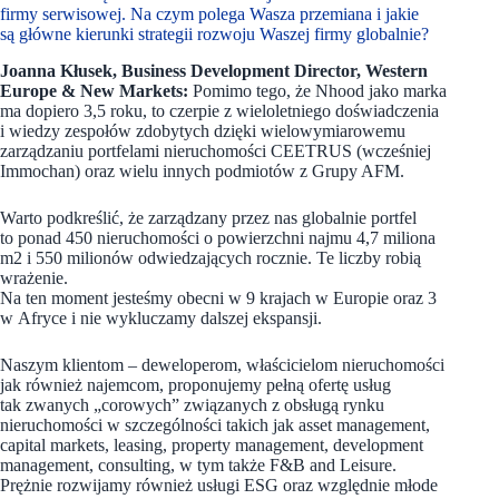
firmy serwisowej. Na czym polega Wasza przemiana i jakie
są główne kierunki strategii rozwoju Waszej firmy globalnie?
Joanna Kłusek, Business Development Director, Western
Europe & New Markets:
Pomimo tego, że Nhood jako marka
ma dopiero 3,5 roku, to czerpie z wieloletniego doświadczenia
i wiedzy zespołów zdobytych dzięki wielowymiarowemu
zarządzaniu portfelami nieruchomości CEETRUS (wcześniej
Immochan) oraz wielu innych podmiotów z Grupy AFM.
Warto podkreślić, że zarządzany przez nas globalnie portfel
to ponad 450 nieruchomości o powierzchni najmu 4,7 miliona
m2 i 550 milionów odwiedzających rocznie. Te liczby robią
wrażenie.
Na ten moment jesteśmy obecni w 9 krajach w Europie oraz 3
w Afryce i nie wykluczamy dalszej ekspansji.
Naszym klientom – deweloperom, właścicielom nieruchomości
jak również najemcom, proponujemy pełną ofertę usług
tak zwanych „corowych” związanych z obsługą rynku
nieruchomości w szczególności takich jak asset management,
capital markets, leasing, property management, development
management, consulting, w tym także F&B and Leisure.
Prężnie rozwijamy również usługi ESG oraz względnie młode