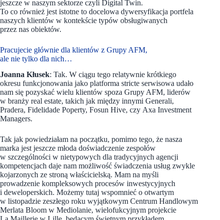
jeszcze w naszym sektorze czyli Digital Twin.
To co również jest istotne to docelowa dywersyfikacja portfela
naszych klientów w kontekście typów obsługiwanych
przez nas obiektów.
Pracujecie głównie dla klientów z Grupy AFM,
ale nie tylko dla nich…
Joanna Kłusek
: Tak. W ciągu tego relatywnie krótkiego
okresu funkcjonowania jako platforma stricte serwisowa udało
nam się pozyskać wielu klientów spoza Grupy AFM, liderów
w branży real estate, takich jak między innymi Generali,
Pradera, Fidelidade Poperty, Fosun Hive, czy Axa Investment
Managers.
Tak jak powiedziałam na początku, pomimo tego, że nasza
marka jest jeszcze młoda doświadczenie zespołów
w szczególności w nietypowych dla tradycyjnych agencji
kompetencjach daje nam możliwość świadczenia usług zwykle
kojarzonych ze stroną właścicielską. Mam na myśli
prowadzenie kompleksowych procesów inwestycyjnych
i deweloperskich. Możemy tutaj wspomnieć o otwartym
w listopadzie zeszłego roku wyjątkowym Centrum Handlowym
Merlata Bloom w Mediolanie, wielofukcyjnym projekcie
La Maillerie w Lille, będącym świetnym przykładem