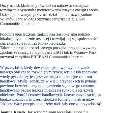
Duży nacisk kładziemy również na najnowocześniejsze
rozwiązania systemów monitorowania zużycia energii i wody.
Dzięki planowanym przez nas działaniom i rozwiązaniom
Wilanów Park w 2023 otrzymał certyfikat BREEAM
Communities Interim.
Podobna idea łączenia funkcji oraz zaspokajania potrzeb
lokalnej, dynamicznie rosnącej i rozwijającej się społeczności
charakteryzuje również Projekt Góraszka.
Także ten projekt jest od samego początku przygotowywany
zgodnie ze strategią i wymogami ESG i tak ja Wilanów Park
otrzymał certyfikat BREEAM Communities Interim.
W przeszłości, kiedy deweloper planował wybudowanie
nowego obiektu na rozwiniętym rynku, wiele osób zadawało
wtedy pytanie czy jest jeszcze miejsce na kolejne centrum
handlowe. Myślę jednak, że w wielu przypadkach to pytanie
powinno brzmieć – czy po pojawieniu się nowego centrum
handlowego będzie jeszcze miejsce na rynku dla starszych
obiektów. Portfel centrów handlowych, którym zarządzacie jest
bardzo zróżnicowany, jeśli chodzi o formaty i wiek assetów.
Jaki jest Wasz przepis na to, żeby nadążały one za przyszłością?
Joanna Kłusek
: Jak wspomniałam wcześniej globalnie