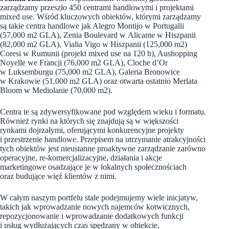
zarządzamy przeszło 450 centrami handlowymi i projektami
mixed use. Wśród kluczowych obiektów, którymi zarządzamy
są takie centra handlowe jak Alegro Montijo w Portugalii
(57,000 m2 GLA), Zenia Boulevard w Alicante w Hiszpanii
(82,000 m2 GLA), Vialia Vigo w Hiszpanii (125,000 m2)
Coresi w Rumunii (projekt mixed use na 120 h), Aushopping
Noyelle we Francji (76,000 m2 GLA), Cloche d’Or
w Luksemburgu (75,000 m2 GLA), Galeria Bronowice
w Krakowie (51,000 m2 GLA) oraz otwarta ostatnio Merlata
Bloom w Mediolanie (70,000 m2).
Centra te są zdywersyfikowane pod względem wieku i formatu.
Również rynki na których się znajdują są w większości
rynkami dojrzałymi, oferującymi konkurencyjne projekty
i przestrzenie handlowe. Przepisem na utrzymanie atrakcyjności
tych obiektów jest nieustanne proaktywne zarządzanie zarówno
operacyjne, re-komercjalizacyjne, działania i akcje
marketingowe osadzające je w lokalnych społecznościach
oraz budujące więź klientów z nimi.
W całym naszym portfelu stale podejmujemy wiele inicjatyw,
takich jak wprowadzanie nowych najemców kotwicznych,
repozycjonowanie i wprowadzanie dodatkowych funkcji
i usług wydłużających czas spędzany w obiekcie,