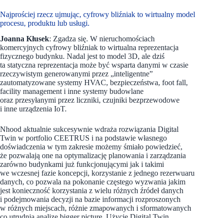
Najprościej rzecz ujmując, cyfrowy bliźniak to wirtualny model
procesu, produktu lub usługi.
Joanna Kłusek
: Zgadza się. W nieruchomościach
komercyjnych cyfrowy bliźniak to wirtualna reprezentacja
fizycznego budynku. Nadal jest to model 3D, ale dziś
ta statyczna reprezentacja może być wsparta danymi w czasie
rzeczywistym generowanymi przez „inteligentne”
zautomatyzowane systemy HVAC, bezpieczeństwa, foot fall,
facility management i inne systemy budowlane
oraz przesyłanymi przez liczniki, czujniki bezprzewodowe
i inne urządzenia IoT.
Nhood aktualnie sukcesywnie wdraża rozwiązania Digital
Twin w portfolio CEETRUS i na podstawie własnego
doświadczenia w tym zakresie możemy śmiało powiedzieć,
że pozwalają one na optymalizację planowania i zarządzania
zarówno budynkami już funkcjonującymi jak i takimi
we wczesnej fazie koncepcji, korzystanie z jednego rezerwuaru
danych, co pozwala na pokonanie częstego wyzwania jakim
jest konieczność korzystania z wielu różnych źródeł danych
i podejmowania decyzji na bazie informacji rozproszonych
w różnych miejscach, różnie zmapowanych i sformatowanych
co utrudnia analizę bigger picture. Użycie Digital Twin