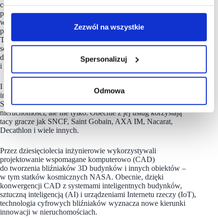
coraz większą konieczność wdrażania rozwiązań,
pozwalających na bardziej efektywne zarządzanie inwestycją
w nieruchomości, oparte w dużej mierze na pozyskiwaniu,
Zezwól na wszystkie
przetwarzaniu i antycypowaniu różnorodnych danych.
To na podstawie tych danych możliwe jest tworzenie
scenariuszy pozwalający na podjęcie najlepszych możliwych
decyzji dotyczących bieżącego zarządzania, planowania
Spersonalizuj
i strategii działania.
I tu mówimy właśnie o Digital Twin, które jest jedną z ostatnich
Odmowa
inwestycji naszej firmy. Kupiona przez Nhood francuska firma
Stereograph, proponuje rozwiązania Digital Twin dla sektora
nieruchomości, ale nie tylko. Obecnie z jej usług korzystają
tacy gracze jak SNCF, Saint Gobain, AXA IM, Nacarat,
Decathlon i wiele innych.
Przez dziesięciolecia inżynierowie wykorzystywali
projektowanie wspomagane komputerowo (CAD)
do tworzenia bliźniaków 3D budynków i innych obiektów –
w tym statków kosmicznych NASA. Obecnie, dzięki
konwergencji CAD z systemami inteligentnych budynków,
sztuczną inteligencją (AI) i urządzeniami Internetu rzeczy (IoT),
technologia cyfrowych bliźniaków wyznacza nowe kierunki
innowacji w nieruchomościach.