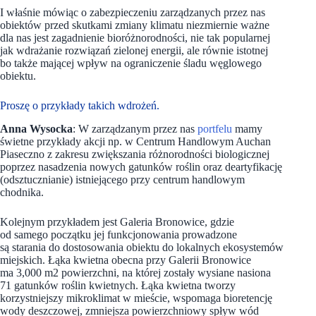
I właśnie mówiąc o zabezpieczeniu zarządzanych przez nas
obiektów przed skutkami zmiany klimatu niezmiernie ważne
dla nas jest zagadnienie bioróżnorodności, nie tak popularnej
jak wdrażanie rozwiązań zielonej energii, ale równie istotnej
bo także mającej wpływ na ograniczenie śladu węglowego
obiektu.
Proszę o przykłady takich wdrożeń.
Anna Wysocka
: W zarządzanym przez nas
portfelu
mamy
świetne przykłady akcji np. w Centrum Handlowym Auchan
Piaseczno z zakresu zwiększania różnorodności biologicznej
poprzez nasadzenia nowych gatunków roślin oraz deartyfikację
(odsztucznianie) istniejącego przy centrum handlowym
chodnika.
Kolejnym przykładem jest Galeria Bronowice, gdzie
od samego początku jej funkcjonowania prowadzone
są starania do dostosowania obiektu do lokalnych ekosystemów
miejskich. Łąka kwietna obecna przy Galerii Bronowice
ma 3,000 m2 powierzchni, na której zostały wysiane nasiona
71 gatunków roślin kwietnych. Łąka kwietna tworzy
korzystniejszy mikroklimat w mieście, wspomaga bioretencję
wody deszczowej, zmniejsza powierzchniowy spływ wód