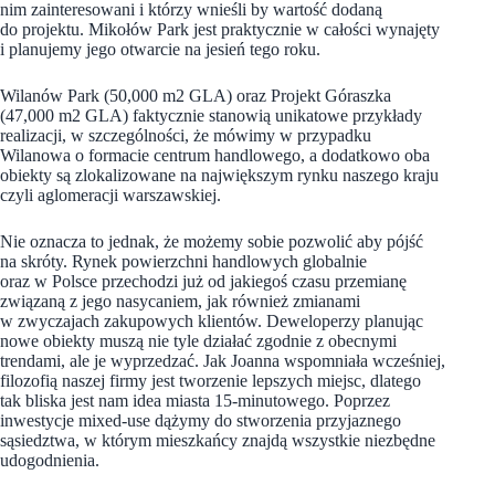
nim zainteresowani i którzy wnieśli by wartość dodaną
do projektu. Mikołów Park jest praktycznie w całości wynajęty
i planujemy jego otwarcie na jesień tego roku.
Wilanów Park (50,000 m2 GLA) oraz Projekt Góraszka
(47,000 m2 GLA) faktycznie stanowią unikatowe przykłady
realizacji, w szczególności, że mówimy w przypadku
Wilanowa o formacie centrum handlowego, a dodatkowo oba
obiekty są zlokalizowane na największym rynku naszego kraju
czyli aglomeracji warszawskiej.
Nie oznacza to jednak, że możemy sobie pozwolić aby pójść
na skróty. Rynek powierzchni handlowych globalnie
oraz w Polsce przechodzi już od jakiegoś czasu przemianę
związaną z jego nasycaniem, jak również zmianami
w zwyczajach zakupowych klientów. Deweloperzy planując
nowe obiekty muszą nie tyle działać zgodnie z obecnymi
trendami, ale je wyprzedzać. Jak Joanna wspomniała wcześniej,
filozofią naszej firmy jest tworzenie lepszych miejsc, dlatego
tak bliska jest nam idea miasta 15-minutowego. Poprzez
inwestycje mixed-use dążymy do stworzenia przyjaznego
sąsiedztwa, w którym mieszkańcy znajdą wszystkie niezbędne
udogodnienia.