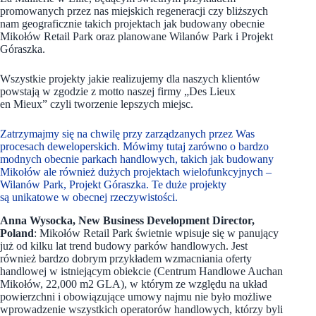
promowanych przez nas miejskich regeneracji czy bliższych
nam geograficznie takich projektach jak budowany obecnie
Mikołów Retail Park oraz planowane Wilanów Park i Projekt
Góraszka.
Wszystkie projekty jakie realizujemy dla naszych klientów
powstają w zgodzie z motto naszej firmy „Des Lieux
en Mieux” czyli tworzenie lepszych miejsc.
Zatrzymajmy się na chwilę przy zarządzanych przez Was
procesach deweloperskich. Mówimy tutaj zarówno o bardzo
modnych obecnie parkach handlowych, takich jak budowany
Mikołów ale również dużych projektach wielofunkcyjnych –
Wilanów Park, Projekt Góraszka. Te duże projekty
są unikatowe w obecnej rzeczywistości.
Anna Wysocka, New Business Development Director,
Poland
: Mikołów Retail Park świetnie wpisuje się w panujący
już od kilku lat trend budowy parków handlowych. Jest
również bardzo dobrym przykładem wzmacniania oferty
handlowej w istniejącym obiekcie (Centrum Handlowe Auchan
Mikołów, 22,000 m2 GLA), w którym ze względu na układ
powierzchni i obowiązujące umowy najmu nie było możliwe
wprowadzenie wszystkich operatorów handlowych, którzy byli