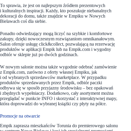
To sprawia, że jest on najlepszym źródłem prezentowych
i kulturalnych inspiracji. Każdy, kto poszukuje niebanalnych
dekoracji do domu, także znajdzie w Empiku w Nowych
Bielawach coś dla siebie.
Ponadto odwiedzający mogą liczyć na szybkie i komfortowe
zakupy, dzięki nowoczesnym rozwiązaniom omnikanałowym.
Salon oferuje usługę click&collect, pozwalającą na rezerwację
produktów w aplikacji Empik lub na Empik.com i wygodny
odbiór w sklepie już po dwóch godzinach.
W nowym salonie można także wygodnie odebrać zamówienie
z Empik.com, zarówno z oferty własnej Empiku, jak
i od wybranych sprzedawców marketplace. W przypadku
produktów sprzedawanych przez Empik, odbiór paczki
odbywa się w sposób przyjazny środowisku – bez opakowań
i zbędnych wypełniaczy. Dodatkowo, cały asortyment można
przeglądać w punkcie INFO i skorzystać z interaktywnej mapy,
która doprowadzi do wybranej książki czy płyty na półce.
Promocje na otwarcie
Empik zaprasza mieszkańców Torunia do premierowego salonu
w centrum Nowe Bielawy i kusi ich specjalnymi promocjami.