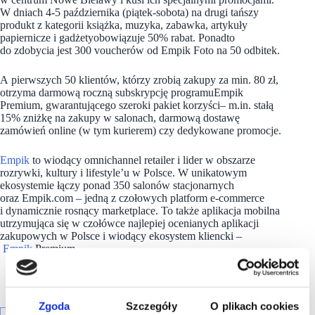
W dniach 4-5 października (piątek-sobota) na drugi tańszy
produkt z kategorii książka, muzyka, zabawka, artykuły
papiernicze i gadżetyobowiązuje 50% rabat. Ponadto
do zdobycia jest 300 voucherów od Empik Foto na 50 odbitek.
A pierwszych 50 klientów, którzy zrobią zakupy za min. 80 zł,
otrzyma darmową roczną subskrypcję programuEmpik
Premium, gwarantującego szeroki pakiet korzyści– m.in. stałą
15% zniżkę na zakupy w salonach, darmową dostawę
zamówień online (w tym kurierem) czy dedykowane promocje.
Empik
to wiodący omnichannel retailer i lider w obszarze
rozrywki, kultury i lifestyle’u w Polsce. W unikatowym
ekosystemie łączy ponad 350 salonów stacjonarnych
oraz Empik.com – jedną z czołowych platform e-commerce
i dynamicznie rosnący marketplace. To także aplikacja mobilna
utrzymująca się w czołówce najlepiej ocenianych aplikacji
zakupowych w Polsce i wiodący ekosystem kliencki –
Empik
Premium.
Zgoda
Szczegóły
O plikach cookies