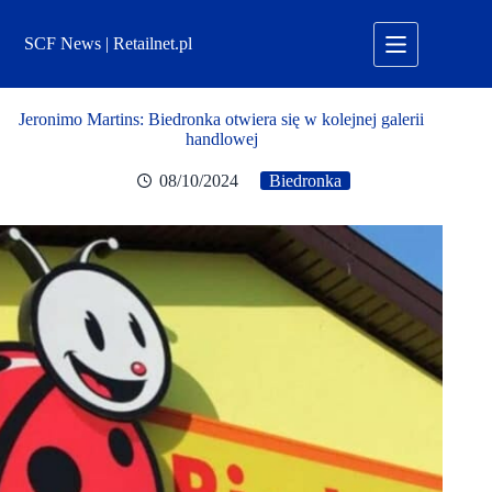
Przejdź
do
SCF News | Retailnet.pl
treści
Jeronimo Martins: Biedronka otwiera się w kolejnej galerii
handlowej
08/10/2024
Biedronka