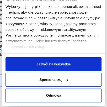
największej sieci detalicznej w Polsce, posiadającej sklepy
zlokalizowane w ponad 1300 miejscowościach, która jest
Wykorzystujemy pliki cookie do spersonalizowania treści
obecna na polskim rynku od 29 lat. Na koniec I kwartału 2024
i reklam, aby oferować funkcje społecznościowe i
roku posiadała 3 596 placówek. Filarami strategii firmy
analizować ruch w naszej witrynie. Informacje o tym, jak
są starannie wyselekcjonowane produkty najwyższej jakości,
oferowane w codziennie niskich cenach.
korzystasz z naszej witryny, udostępniamy partnerom
społecznościowym, reklamowym i analitycznym.
W 2022 r. Biedronka współpracowała z prawie 1400 polskich
Partnerzy mogą połączyć te informacje z innymi danymi
dostawców, od których pochodziło ponad 93 proc. produktów
otrzymanymi od Ciebie lub uzyskanymi podczas
w ofercie sieci. Jerónimo Martins Polska S.A., zatrudniając
ponad 81 tys. osób, jest największym pracodawcą w Polsce.
korzystania z ich usług.
Spółka
jest partnerem strategicznym Forum Odpowiedzialnego
Biznesu.
Zezwól na wszystkie
Spersonalizuj
Odmowa