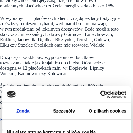
na efektywność energetyczną, dzięki temu w nowo
otwieranych placówkach zużycie energii spada o blisko 15%.
W wybranych 11 placówkach klienci znajdą też lady tradycyjne
ze świeżym mięsem, rybami, wędlinami i serami na wagę,
w tym produktami od lokalnych dostawców. Będą mogli z tego
skorzystać mieszkańcy: Dąbrowy Górniczej, Lubachowych,
Rokitek, Jadownik, Dęblina, Bisztynka, Teresina, Gniewa,
Ełku czy Strzelec Opolskich oraz miejscowości Wielgie.
Dużą część ze sklepów wyposażono w dodatkowe
rozwiązania, takie jak krajalnica do chleba, która będzie
dostępna w 12 placówkach m.in. w: Dopiewie, Lipnicy
Wielkiej, Baranowie czy Katowicach.
Średnia powierzchnia otwieranych sklepów to 800 mkw.
Większość sklepów posiada 3 tradycyjne kasy liniowe
oraz liczne kasy samoobsługowe, które pozwalają skrócić czas
oczekiwania w kolejce. Przy większości placówek na klientów
zmotoryzowanych czekają także obszerne parkingi.
Zgoda
Szczegóły
O plikach cookies
Największa sieć detaliczna w Polsce
Jerónimo Martins Polska S.A. jest właścicielem
Biedronki
–
Niniejsza strona korzysta z plików cookie