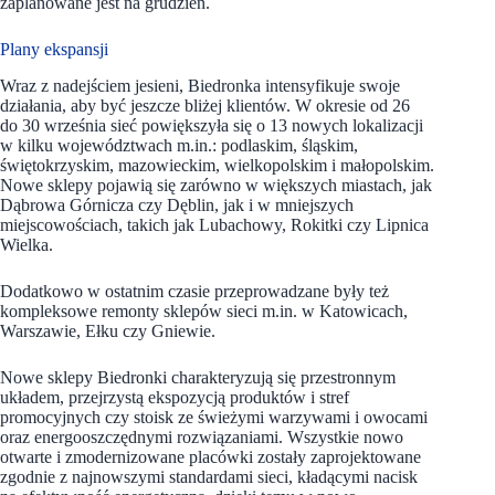
zaplanowane jest na grudzień.
Plany ekspansji
Wraz z nadejściem jesieni, Biedronka intensyfikuje swoje
działania, aby być jeszcze bliżej klientów. W okresie od 26
do 30 września sieć powiększyła się o 13 nowych lokalizacji
w kilku województwach m.in.: podlaskim, śląskim,
świętokrzyskim, mazowieckim, wielkopolskim i małopolskim.
Nowe sklepy pojawią się zarówno w większych miastach, jak
Dąbrowa Górnicza czy Dęblin, jak i w mniejszych
miejscowościach, takich jak Lubachowy, Rokitki czy Lipnica
Wielka.
Dodatkowo w ostatnim czasie przeprowadzane były też
kompleksowe remonty sklepów sieci m.in. w Katowicach,
Warszawie, Ełku czy Gniewie.
Nowe sklepy Biedronki charakteryzują się przestronnym
układem, przejrzystą ekspozycją produktów i stref
promocyjnych czy stoisk ze świeżymi warzywami i owocami
oraz energooszczędnymi rozwiązaniami. Wszystkie nowo
otwarte i zmodernizowane placówki zostały zaprojektowane
zgodnie z najnowszymi standardami sieci, kładącymi nacisk