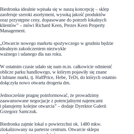
Biedronka idealnie wpisała się w naszą koncepcję – sklep
zaoferuje szeroki asortyment, wysoką jakość produktów
oraz przystępne ceny, dopasowane do potrzeb lokalnych
klientów” – mówi Richard Keen, Prezes Keen Property
Management.
„Otwarcie nowego marketu spożywczego w grudniu będzie
idealnym zakończeniem niezwykle
ważnego i udanego dla nas roku.
W ostatnim czasie udało się nam m.in. całkowicie odmienić
oblicze parku handlowego, w którym pojawiły się znane
i lubiane marki, tj. HalfPrice, Hebe, TeDi, do których ostatnio
dołączyła nowo otwarta drogeria dm.
Jednocześnie pragnę poinformować, że prowadzimy
zaawansowane negocjacje z potencjalnymi najemcami
i planujemy kolejne otwarcia” – dodaje Dyrektor Galerii
Grzegorz Samczuk.
Biedronka zajmie lokal o powierzchni ok. 1480 mkw.
zlokalizowany na parterze centrum. Otwarcie sklepu