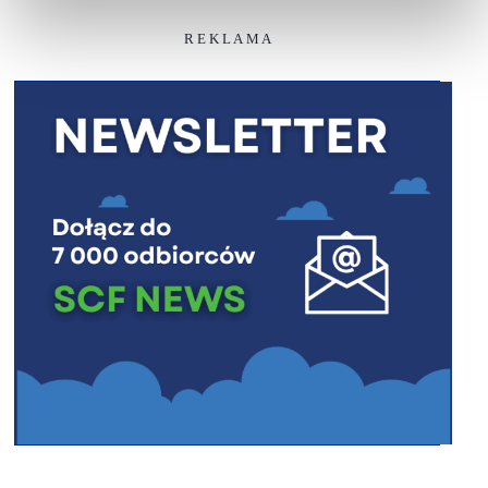
R E K L A M A