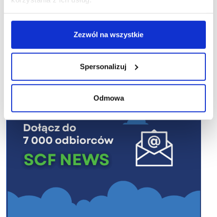
Zezwól na wszystkie
R E K L A M A
Spersonalizuj
Odmowa