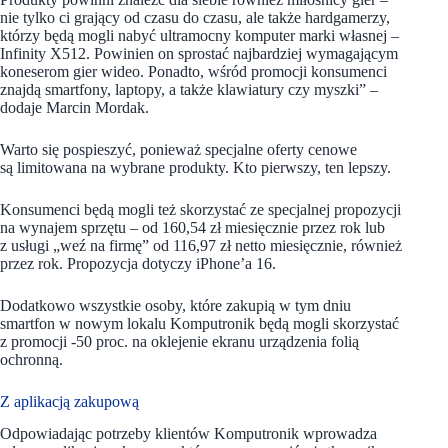
nie tylko ci grający od czasu do czasu, ale także hardgamerzy,
którzy będą mogli nabyć ultramocny komputer marki własnej –
Infinity X512. Powinien on sprostać najbardziej wymagającym
koneserom gier wideo. Ponadto, wśród promocji konsumenci
znajdą smartfony, laptopy, a także klawiatury czy myszki” –
dodaje Marcin Mordak.
Warto się pospieszyć, ponieważ specjalne oferty cenowe
są limitowana na wybrane produkty. Kto pierwszy, ten lepszy.
Konsumenci będą mogli też skorzystać ze specjalnej propozycji
na wynajem sprzętu – od 160,54 zł miesięcznie przez rok lub
z usługi „weź na firmę” od 116,97 zł netto miesięcznie, również
przez rok. Propozycja dotyczy iPhone’a 16.
Dodatkowo wszystkie osoby, które zakupią w tym dniu
smartfon w nowym lokalu Komputronik będą mogli skorzystać
z promocji -50 proc. na oklejenie ekranu urządzenia folią
ochronną.
Z aplikacją zakupową
Odpowiadając potrzeby klientów Komputronik wprowadza