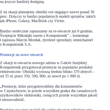
na jeszcze bardziej dostępną.
Z tej okazji planujemy obniżki cen sięgające nawet ponad 30
proc. Dotyczy to bardzo popularnych modeli sprzętów, takich
jak iPhone, Galaxy, MacBook czy Victus.
Bardzo serdecznie zapraszamy na re-otwarcie już 6 grudnia.
Świętujcie Mikołajki razem z Komputronik” – komentuje
i zaprasza Marcin Mordak, dyrektor sprzedaży omnichannel
z Komputronik S.A.
Promocje na nowe otwarcie
Z okazji re-otwarcia nowego salonu w Galerii Jurajskiej
Komputronik przygotował promocje na popularne produkty
elektroniczne. Obniżki wynoszą średnio blisko 370 złotych –
od 35 zł, przez 350, 500, 800, aż nawet po 1 000 zł.
„Promocje, które przygotowaliśmy dla konsumentów
w Częstochowie, to przede wszystkim gratka dla casualowych
użytkowników elektroniki, ceniących przede wszystkim jakość
i niezawodność.
Produkty powinni znaleźć dla siebie również miłośnicy gier –