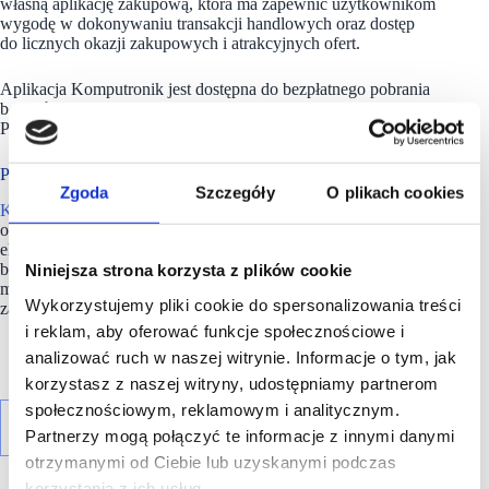
własną aplikację zakupową, która ma zapewnić użytkownikom
wygodę w dokonywaniu transakcji handlowych oraz dostęp
do licznych okazji zakupowych i atrakcyjnych ofert.
Aplikacja Komputronik jest dostępna do bezpłatnego pobrania
bezpośrednio w popularnych sklepach z aplikacjami: Google
Play, iOS – App Store, AppGallery lub na stronie.
Prawie 30 lat na rynku
Zgoda
Szczegóły
O plikach cookies
Komputronik
od 1996 roku zajmuje się sprzedażą online
oraz w sklepach stacjonarnych komputerów, telefonów,
elektroniki użytkowej a także rozwiązań smart home.
Spółka
,
będąca firmą rodzinną, znajduje się w czołówce zaufanych
Niniejsza strona korzysta z plików cookie
marek. W ostatnim roku była wielokrotnie nagradzana
Wykorzystujemy pliki cookie do spersonalizowania treści
za komunikację i rozwiązania oferowane klientom.
i reklam, aby oferować funkcje społecznościowe i
analizować ruch w naszej witrynie. Informacje o tym, jak
korzystasz z naszej witryny, udostępniamy partnerom
społecznościowym, reklamowym i analitycznym.
Partnerzy mogą połączyć te informacje z innymi danymi
otrzymanymi od Ciebie lub uzyskanymi podczas
korzystania z ich usług.