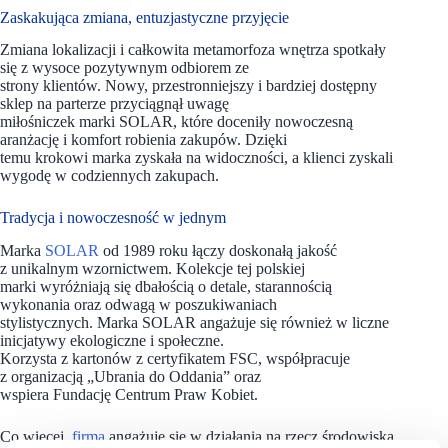
Zaskakująca zmiana, entuzjastyczne przyjęcie
Zmiana lokalizacji i całkowita metamorfoza wnętrza spotkały
się z wysoce pozytywnym odbiorem ze
strony klientów. Nowy, przestronniejszy i bardziej dostępny
sklep na parterze przyciągnął uwagę
miłośniczek marki SOLAR, które doceniły nowoczesną
aranżację i komfort robienia zakupów. Dzięki
temu krokowi marka zyskała na widoczności, a klienci zyskali
wygodę w codziennych zakupach.
Tradycja i nowoczesność w jednym
Marka
SOLAR
od 1989 roku łączy doskonałą jakość
z unikalnym wzornictwem. Kolekcje tej polskiej
marki wyróżniają się dbałością o detale, starannością
wykonania oraz odwagą w poszukiwaniach
stylistycznych. Marka SOLAR angażuje się również w liczne
inicjatywy ekologiczne i społeczne.
Korzysta z kartonów z certyfikatem FSC, współpracuje
z organizacją „Ubrania do Oddania” oraz
wspiera Fundację Centrum Praw Kobiet.
Co więcej,
firma
angażuje się w działania na rzecz środowiska