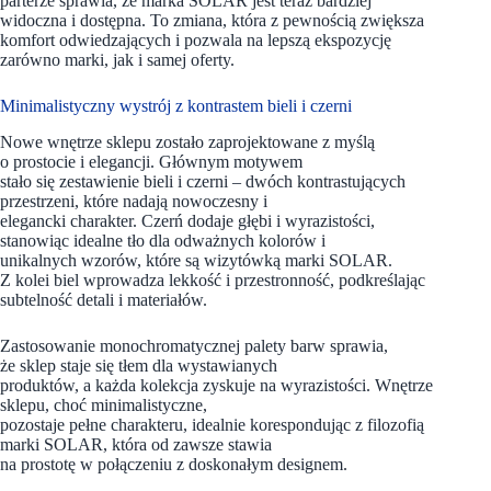
parterze sprawia, że marka SOLAR jest teraz bardziej
widoczna i dostępna. To zmiana, która z pewnością zwiększa
komfort odwiedzających i pozwala na lepszą ekspozycję
zarówno marki, jak i samej oferty.
Minimalistyczny wystrój z kontrastem bieli i czerni
Nowe wnętrze sklepu zostało zaprojektowane z myślą
o prostocie i elegancji. Głównym motywem
stało się zestawienie bieli i czerni – dwóch kontrastujących
przestrzeni, które nadają nowoczesny i
elegancki charakter. Czerń dodaje głębi i wyrazistości,
stanowiąc idealne tło dla odważnych kolorów i
unikalnych wzorów, które są wizytówką marki SOLAR.
Z kolei biel wprowadza lekkość i przestronność, podkreślając
subtelność detali i materiałów.
Zastosowanie monochromatycznej palety barw sprawia,
że sklep staje się tłem dla wystawianych
produktów, a każda kolekcja zyskuje na wyrazistości. Wnętrze
sklepu, choć minimalistyczne,
pozostaje pełne charakteru, idealnie korespondując z filozofią
marki SOLAR, która od zawsze stawia
na prostotę w połączeniu z doskonałym designem.