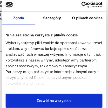
poprzez współpracę z firmą Saint-Honoré Paris dostarczającą
manekiny z materiałów z recyklingu oraz sadzącą nowe drzewa
za każde zamówienie. Wspiera także poznańskie teatry
i Katedrę Ubioru UAP, co podkreśla jej zaangażowanie
Zgoda
Szczegóły
O plikach cookies
w rozwój kultury i edukacji.
Niniejsza strona korzysta z plików cookie
Wykorzystujemy pliki cookie do spersonalizowania treści
i reklam, aby oferować funkcje społecznościowe i
analizować ruch w naszej witrynie. Informacje o tym, jak
korzystasz z naszej witryny, udostępniamy partnerom
społecznościowym, reklamowym i analitycznym.
Partnerzy mogą połączyć te informacje z innymi danymi
otrzymanymi od Ciebie lub uzyskanymi podczas
R E K L A M A
korzystania z ich usług.
Zezwól na wszystkie