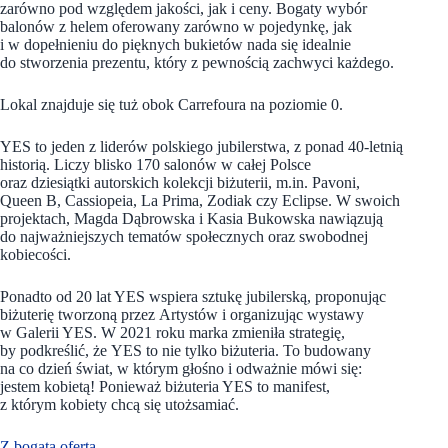
zarówno pod względem jakości, jak i ceny. Bogaty wybór
balonów z helem oferowany zarówno w pojedynkę, jak
i w dopełnieniu do pięknych bukietów nada się idealnie
do stworzenia prezentu, który z pewnością zachwyci każdego.
Lokal znajduje się tuż obok Carrefoura na poziomie 0.
YES to jeden z liderów polskiego jubilerstwa, z ponad 40-letnią
historią. Liczy blisko 170 salonów w całej Polsce
oraz dziesiątki autorskich kolekcji biżuterii, m.in. Pavoni,
Queen B, Cassiopeia, La Prima, Zodiak czy Eclipse. W swoich
projektach, Magda Dąbrowska i Kasia Bukowska nawiązują
do najważniejszych tematów społecznych oraz swobodnej
kobiecości.
Ponadto od 20 lat YES wspiera sztukę jubilerską, proponując
biżuterię tworzoną przez Artystów i organizując wystawy
w Galerii YES. W 2021 roku marka zmieniła strategię,
by podkreślić, że YES to nie tylko biżuteria. To budowany
na co dzień świat, w którym głośno i odważnie mówi się:
jestem kobietą! Ponieważ biżuteria YES to manifest,
z którym kobiety chcą się utożsamiać.
Z bogatą ofertą