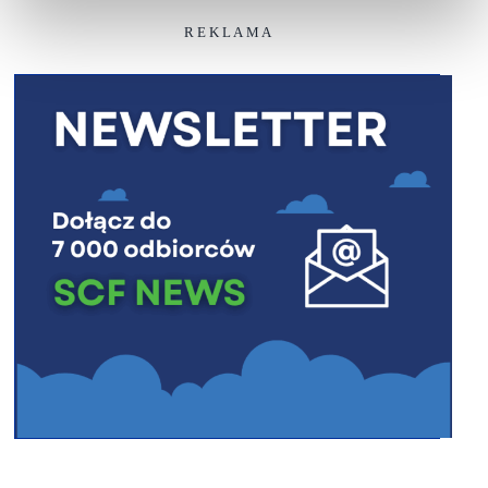
R E K L A M A