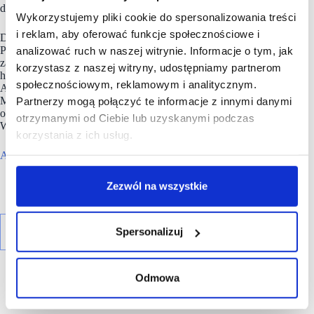
dopasowane do ich specyfiki.
Wykorzystujemy pliki cookie do spersonalizowania treści
i reklam, aby oferować funkcje społecznościowe i
Do największych inwestycji organizacji w Polsce należą
Posnania w Poznaniu i Manufaktura w Łodzi. APSYS Polska
analizować ruch w naszej witrynie. Informacje o tym, jak
zarządza obecnie ponad 800 000 mkw. GLA w 15 obiektach
korzystasz z naszej witryny, udostępniamy partnerom
handlowych zlokalizowanych w 12 największych miastach.
społecznościowym, reklamowym i analitycznym.
Apsys prowadzi także inwestycje mieszkaniowe – Solea
Mieszkania przy Wyścigach na warszawskim Mokotowie
Partnerzy mogą połączyć te informacje z innymi danymi
oraz Ogrody Staromiejskie i Wrocławskie Lofty w centrum
otrzymanymi od Ciebie lub uzyskanymi podczas
Wrocławia.
korzystania z ich usług.
Apsys Polska
prowadzi również foodhall w Poznaniu.
Zezwól na wszystkie
Spersonalizuj
Odmowa