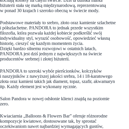
kochają kobiety na całym świecie. Dziś ta duńska marka
biżuterii stała się marką międzynarodową, reprezentowaną
w ponad 30 krajach i szeroko obecną w świecie mody.
Podstawowe materiały to srebro, złoto oraz kamienie szlachetne
i półszlachetne. PANDORA to jednak przede wszystkim
filozofia, która pozwala każdej kobiecie podkreślić swój
indywidualny styl, wyrazić osobowość, opowiedzieć własną
historię, cieszyć się kazdym momentem życia.
Dzięki bardzo silnemu rozwojowi w ostatnich latach,
PANDORA jest dziś jednym z największych na świecie
producentów srebrnej i złotej biżuterii.
PANDORA to szeroki wybór pierścionków, kolczyków
i naszyjników z nawyższej jakości srebra, 14 i 18-karatowego
złota oraz kamieni takich jak diament, topaz, szafir, akwamaryn
itp. Każdy element jest wykonany ręcznie.
Salon Pandora w nowej odsłonie klienci znajdą na poziomie
zero.
Kwiaciarnia „Balloons & Flowers Bar” oferuje różnorodne
kompozycje kwiatowe, dostosowane tak, by sprostać
oczekiwaniom nawet najbardziej wymagających gustów,