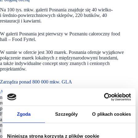
Na 100 tys. mkw. galerii Posnania znajduje się 40 wielko-
i średnio-powierzchniowych sklepów, 220 butików, 40
restauracji i kawiarni.
W galerii Posnania jest pierwszy w Poznaniu całoroczny food
hall – Food Fyrtel.
W sumie w ofercie jest 300 marek. Posnania oferuje wyjątkowe
połączenie marek lokalnych z międzynarodowymi brandami,
a także indywidualne concept story znanych i cenionych
projektantów.
Zarządza ponad 800 000 mkw. GLA
APSYS
jest jednym z wiodących operatorów branży
nieruchomości komercyjnych w Polsce i we Francji. Spółka
realizuje działania w segmencie nieruchomości handlowych,
projektach mixed-use oraz inwestycjach mieszkaniowych.
Zgoda
Szczegóły
O plikach cookies
Firma powstała w 1996 roku i działa jako inwestor, deweloper,
agent ds. najmu, menadżer projektu oraz zarządca
nieruchomości. Dzięki wieloletniemu doświadczeniu
i specjalistycznej wiedzy wszystkie działania, niezależnie
Niniejsza strona korzysta z plików cookie
od wielkości i lokalizacji poszczególnych nieruchomości, są̨