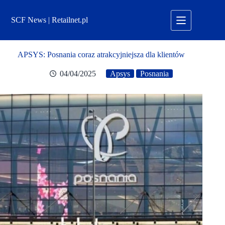
Przejdź
do
SCF News | Retailnet.pl
treści
APSYS: Posnania coraz atrakcyjniejsza dla klientów
04/04/2025
Apsys
Posnania