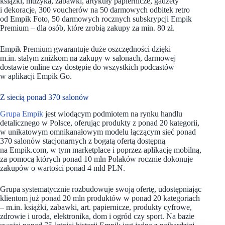
książki, muzyka, zabawki, artykuły papiernicze, gadżety
i dekoracje,
300 voucherów na 50 darmowych odbitek retro
od Empik Foto, 50 darmowych rocznych subskrypcji Empik
Premium – dla osób, które zrobią zakupy za min. 80 zł.
Empik Premium gwarantuje duże oszczędności dzięki
m.in. stałym zniżkom na zakupy w salonach, darmowej
dostawie online czy dostępie do wszystkich podcastów
w aplikacji Empik Go.
Z siecią ponad 370 salonów
Grupa Empik
jest wiodącym podmiotem na rynku handlu
detalicznego w Polsce, oferując produkty z ponad 20 kategorii,
w unikatowym omnikanałowym modelu łączącym sieć ponad
370 salonów stacjonarnych z bogatą ofertą dostępną
na Empik.com, w tym marketplace i poprzez aplikację mobilną,
za pomocą których ponad 10 mln Polaków rocznie dokonuje
zakupów o wartości ponad 4 mld PLN.
Grupa systematycznie rozbudowuje swoją ofertę, udostępniając
klientom już ponad 20 mln produktów w ponad 20 kategoriach
– m.in. książki, zabawki, art. papiernicze, produkty cyfrowe,
zdrowie i uroda, elektronika, dom i ogród czy sport. Na bazie