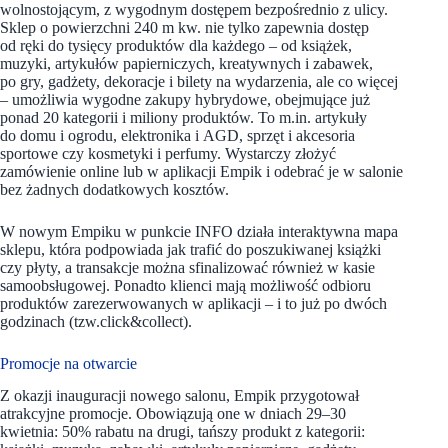
wolnostojącym, z wygodnym dostępem bezpośrednio z ulicy.
Sklep o powierzchni 240 m kw. nie tylko zapewnia dostęp
od ręki do tysięcy produktów dla każdego – od książek,
muzyki, artykułów papierniczych, kreatywnych i zabawek,
po gry, gadżety, dekoracje i bilety na wydarzenia, ale co więcej
– umożliwia wygodne zakupy hybrydowe, obejmujące już
ponad 20 kategorii i miliony produktów. To m.in. artykuły
do domu i ogrodu, elektronika i AGD, sprzęt i akcesoria
sportowe czy kosmetyki i perfumy. Wystarczy złożyć
zamówienie online lub w aplikacji Empik i odebrać je w salonie
bez żadnych dodatkowych kosztów.
W nowym Empiku w punkcie INFO działa interaktywna mapa
sklepu, która podpowiada jak trafić do poszukiwanej książki
czy płyty, a transakcje można sfinalizować również w kasie
samoobsługowej. Ponadto klienci mają możliwość odbioru
produktów zarezerwowanych w aplikacji – i to już po dwóch
godzinach (tzw.click&collect).
Promocje na otwarcie
Z okazji inauguracji nowego salonu, Empik przygotował
atrakcyjne promocje. Obowiązują one w dniach 29–30
kwietnia: 50% rabatu na drugi, tańszy produkt z kategorii: