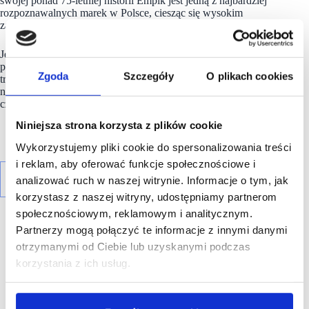
swojej ponad 75-letniej historii Empik jest jedną z najbardziej
rozpoznawalnych marek w Polsce, ciesząc się wysokim
zaufaniem konsumentów.
Jednocześnie grupa
Empik
wzmacnia swoją ofertę dla klientów
poprzez ekosystem usług, oferując m.in. dostęp do cyfrowych
Zgoda
Szczegóły
O plikach cookies
treści – audiobooki, ebooki, podcasty (Empik Go), bilety
na wydarzenia kulturalne i rozrywkowe (Going., Empik Bilety)
czy działalność wydawniczą i dystrybucyjną.
Niniejsza strona korzysta z plików cookie
Wykorzystujemy pliki cookie do spersonalizowania treści
i reklam, aby oferować funkcje społecznościowe i
analizować ruch w naszej witrynie. Informacje o tym, jak
korzystasz z naszej witryny, udostępniamy partnerom
społecznościowym, reklamowym i analitycznym.
Partnerzy mogą połączyć te informacje z innymi danymi
otrzymanymi od Ciebie lub uzyskanymi podczas
korzystania z ich usług.
R E K L A M A