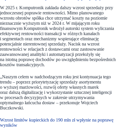
W 2025 r. Komputronik zakłada dalszy wzrost sprzedaży przy
jednoczesnej poprawie rentowności. Mimo planowanego
wzrostu obrotów spółka chce utrzymać koszty na poziomie
nieznacznie wyższym niż w 2024 r. W mijającym roku
finansowym Komputronik wdrożył autorski system wyliczania
efektywnej rentowności transakcji w różnych kanałach
i segmentach oraz mechanizmy wspierające eliminację
potencjalnie nierentownej sprzedaży. Nacisk na wzrost
rentowności w relacjach z dostawcami oraz zastosowanie
zaawansowanej analityki i automatyzacji przełożyły się
na istotną poprawę dochodów po uwzględnieniu bezpośrednich
kosztów transakcyjnych.
„Naszym celem w nadchodzącym roku jest kontynuacja tego
trendu – poprzez priorytetyzację sprzedaży asortymentu
o wyższej marżowości, rozwój oferty własnych marek
oraz dalszą digitalizację i wykorzystanie sztucznej inteligencji
w procesach decyzyjnych w zakresie utrzymywania
optymalnego łańcucha dostaw – przekonuje Wojciech
Buczkowski.
Wzrost limitów kupieckich do 190 mln zł wpłynie na poprawę
wyników