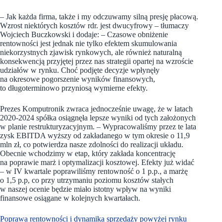
– Jak każda firma, także i my odczuwamy silną presję płacową.
Wzrost niektórych kosztów rdr. jest dwucyfrowy – tłumaczy
Wojciech Buczkowski i dodaje: – Czasowe obniżenie
rentowności jest jednak nie tylko efektem skumulowania
niekorzystnych zjawisk rynkowych, ale również naturalną
konsekwencją przyjętej przez nas strategii opartej na wzroście
udziałów w rynku. Choć podjęte decyzje wpłynęły
na okresowe pogorszenie wyników finansowych,
to długoterminowo przyniosą wymierne efekty.
Prezes Komputronik zwraca jednocześnie uwagę, że w latach
2020-2024 spółka osiągnęła lepsze wyniki od tych założonych
w planie restrukturyzacyjnym. – Wypracowaliśmy przez te lata
zysk EBITDA wyższy od zakładanego w tym okresie o 11,9
mln zł, co potwierdza nasze zdolności do realizacji układu.
Obecnie wchodzimy w etap, który zakłada koncentrację
na poprawie marż i optymalizacji kosztowej. Efekty już widać
– w IV kwartale poprawiliśmy rentowność o 1 p.p., a marżę
o 1,5 p.p, co przy utrzymaniu poziomu kosztów stałych
w naszej ocenie będzie miało istotny wpływ na wyniki
finansowe osiągane w kolejnych kwartałach.
Poprawa rentowności i dynamika sprzedaży powyżej rynku