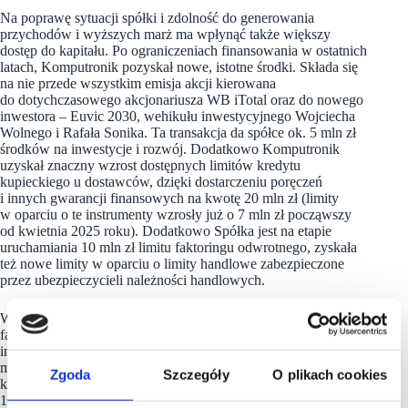
Na poprawę sytuacji spółki i zdolność do generowania
przychodów i wyższych marż ma wpłynąć także większy
dostęp do kapitału. Po ograniczeniach finansowania w ostatnich
latach, Komputronik pozyskał nowe, istotne środki. Składa się
na nie przede wszystkim emisja akcji kierowana
do dotychczasowego akcjonariusza WB iTotal oraz do nowego
inwestora – Euvic 2030, wehikułu inwestycyjnego Wojciecha
Wolnego i Rafała Sonika. Ta transakcja da spółce ok. 5 mln zł
środków na inwestycje i rozwój. Dodatkowo Komputronik
uzyskał znaczny wzrost dostępnych limitów kredytu
kupieckiego u dostawców, dzięki dostarczeniu poręczeń
i innych gwarancji finansowych na kwotę 20 mln zł (limity
w oparciu o te instrumenty wzrosły już o 7 mln zł począwszy
od kwietnia 2025 roku). Dodatkowo Spółka jest na etapie
uruchamiania 10 mln zł limitu faktoringu odwrotnego, zyskała
też nowe limity w oparciu o limity handlowe zabezpieczone
przez ubezpieczycieli należności handlowych.
W sumie, środki z emisji akcji razem z uruchomieniem
faktoringu odwrotnego i wykorzystaniem dodatkowych
instrumentów gwarancji i ubezpieczeń zwiększą o ok 20%
możliwości finansowe Komputronik. Wzrost limitów kredytu
Zgoda
Szczegóły
O plikach cookies
kupieckiego i innych instrumentów finansujących z obecnych
148 mln zł do blisko 190 mln zł nastąpi już w trzecim kwartale