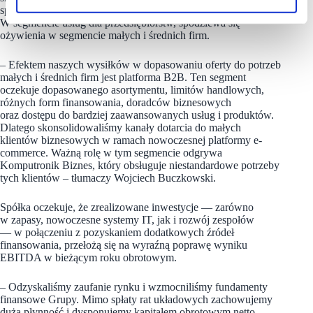
sprzedaż komputerów PC oferowanych pod własną marką.
W segmencie usług dla przedsiębiorstw, spodziewa się
ożywienia w segmencie małych i średnich firm.
– Efektem naszych wysiłków w dopasowaniu oferty do potrzeb
małych i średnich firm jest platforma B2B. Ten segment
oczekuje dopasowanego asortymentu, limitów handlowych,
różnych form finansowania, doradców biznesowych
oraz dostępu do bardziej zaawansowanych usług i produktów.
Dlatego skonsolidowaliśmy kanały dotarcia do małych
klientów biznesowych w ramach nowoczesnej platformy e-
commerce. Ważną rolę w tym segmencie odgrywa
Komputronik Biznes, który obsługuje niestandardowe potrzeby
tych klientów – tłumaczy Wojciech Buczkowski.
Spółka oczekuje, że zrealizowane inwestycje — zarówno
w zapasy, nowoczesne systemy IT, jak i rozwój zespołów
— w połączeniu z pozyskaniem dodatkowych źródeł
finansowania, przełożą się na wyraźną poprawę wyniku
EBITDA w bieżącym roku obrotowym.
– Odzyskaliśmy zaufanie rynku i wzmocniliśmy fundamenty
finansowe Grupy. Mimo spłaty rat układowych zachowujemy
dużą płynność i dysponujemy kapitałem obrotowym netto