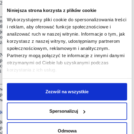
2025 roku kalendarzowego.
Niniejsza strona korzysta z plików cookie
„Współpraca z Euvic 2030 to istotne wsparcie, pozwalające
Wykorzystujemy pliki cookie do spersonalizowania treści
nam w większym stopniu wykorzystać rynkowe szanse –
tłumaczy Wojciech Buczkowski i dodaje: – Nie bez znaczenia
i reklam, aby oferować funkcje społecznościowe i
jest także zaufanie, jakie w ten sposób otrzymujemy
analizować ruch w naszej witrynie. Informacje o tym, jak
od inwestorów. To bez wątpienia istotny sygnał z rynku,
korzystasz z naszej witryny, udostępniamy partnerom
że jesteśmy na dobrej ścieżce rozwoju.
społecznościowym, reklamowym i analitycznym.
Nowe finansowanie umożliwia zwiększenie dostępności
Partnerzy mogą połączyć te informacje z innymi danymi
produktów i zakup większych partii towarów w korzystnych
otrzymanymi od Ciebie lub uzyskanymi podczas
cenach. Dzięki temu spółka ogranicza koszty logistyki
korzystania z ich usług.
i zapewnia szerszy asortyment dostępny w sprzedaży.
– Efekty tego procesu będą w pełni widoczne
w nadchodzących kwartałach – poprzez systematyczną
Zezwól na wszystkie
poprawę możliwości sprzedażowych i oczekiwaną poprawę
wyników finansowych – tłumaczy Wojciech Buczkowski.
Spersonalizuj
Komputronik liczy na markę własną i platformę B2B
Komputronik spodziewa się w trwającym roku finansowym
pozytywnego wpływu wyników spółek zależnych na wynik
Odmowa
skonsolidowany. W segmencie konsumenckim liczy na wyższą