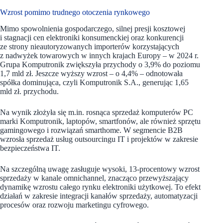
Wzrost pomimo trudnego otoczenia rynkowego
Mimo spowolnienia gospodarczego, silnej presji kosztowej
i stagnacji cen elektroniki konsumenckiej oraz konkurencji
ze strony nieautoryzowanych importerów korzystających
z nadwyżek towarowych w innych krajach Europy – w 2024 r.
Grupa Komputronik zwiększyła przychody o 3,9% do poziomu
1,7 mld zł. Jeszcze wyższy wzrost – o 4,4% – odnotowała
spółka dominująca, czyli Komputronik S.A., generując 1,65
mld zł. przychodu.
Na wynik złożyła się m.in. rosnąca sprzedaż komputerów PC
marki Komputronik, laptopów, smartfonów, ale również sprzętu
gamingowego i rozwiązań smarthome. W segmencie B2B
wzrosła sprzedaż usług outsourcingu IT i projektów w zakresie
bezpieczeństwa IT.
Na szczególną uwagę zasługuje wysoki, 13-procentowy wzrost
sprzedaży w kanale omnichannel, znacząco przewyższający
dynamikę wzrostu całego rynku elektroniki użytkowej. To efekt
działań w zakresie integracji kanałów sprzedaży, automatyzacji
procesów oraz rozwoju marketingu cyfrowego.