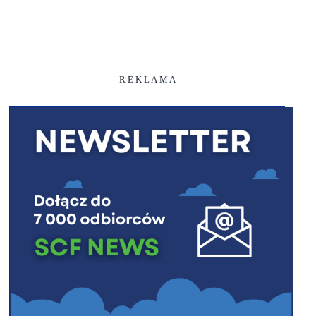
R E K L A M A