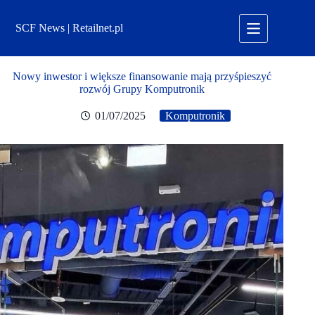
Przejdź
do
SCF News | Retailnet.pl
treści
Nowy inwestor i większe finansowanie mają przyśpieszyć
rozwój Grupy Komputronik
01/07/2025
Komputronik