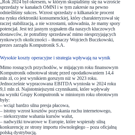
„Rok 2024 był okresem, w którym skupialiśmy się na wzroście
sprzedaży w kanałach OMNI i w tym zakresie na pewno
odnieśliśmy sukces. Wzrost sprzedaży o kilkanaście procent
na rynku elektroniki konsumenckiej, który charakteryzował się
raczej stabilizacją, a nie wzrostami, udowadnia, że mamy spory
potencjał. Jest też jasnym sygnałem dla naszych kluczowych
dostawców, że potrafimy sprzedawać mimo niesprzyjających
rynkowych okoliczności – tłumaczy Wojciech Buczkowski,
prezes zarządu Komputronik S.A.
Wysokie koszty operacyjne i strategia wpływają na wynik
Mimo rosnących przychodów, w mijającym roku finansowym
Komputronik odnotował stratę przed opodatkowaniem 14,4
mln zł, co jest wynikiem gorszym niż w 2023 roku.
Jednocześnie wypracowana EBITDA wyniosła w 2024 roku
9,1 mln zł. Najistotniejszymi czynnikami, które wpływały
na wyniki Grupy Komputronik w minionym roku obrotowym
były:
– wciąż bardzo silna presja płacowa,
– istotny wzrost kosztów pozyskania ruchu internetowego,
– niekorzystne wahania kursów walut,
– nadwyżki towarowe w Europie, które wspierały silną
konkurencję ze strony importu równoległego – poza oficjalną
polską dystrybucją.