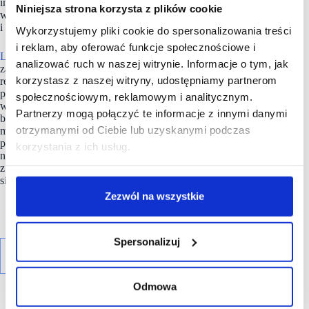
inwestuje długoterminowo, koncentrując się na stabilnym
Niniejsza strona korzysta z plików cookie
wzroście wartości nieruchomości poprzez aktywne zarządzanie
i maksymalizacją zysków.
Wykorzystujemy pliki cookie do spersonalizowania treści
i reklam, aby oferować funkcje społecznościowe i
LCP Properties
jest częścią M Core – grupy firm rodzinnych
analizować ruch w naszej witrynie. Informacje o tym, jak
zarządzających nieruchomościami i inwestycjami o wysokiej
korzystasz z naszej witryny, udostępniamy partnerom
rentowności, będącej jednym z największych właścicieli
parków handlowych oraz tzw. centrów typu convenience
społecznościowym, reklamowym i analitycznym.
w Wielkiej Brytanii i Polsce. Sztandarowym obiektem
Partnerzy mogą połączyć te informacje z innymi danymi
biznesowym LCP w Wielkiej Brytanii jest Pensnett Estate
otrzymanymi od Ciebie lub uzyskanymi podczas
mieszczący się w Kingswinford. Park magazynowo-
przemysłowy oraz ośrodek biznesowy rozlokowano
korzystania z ich usług.
na powierzchni 185 akrów (niemal 75 ha) i jest to jeden
z największych tego typu obiektów w Europie. Stanowi
siedzibę prawie 200 firm
Zezwól na wszystkie
Spersonalizuj
Odmowa