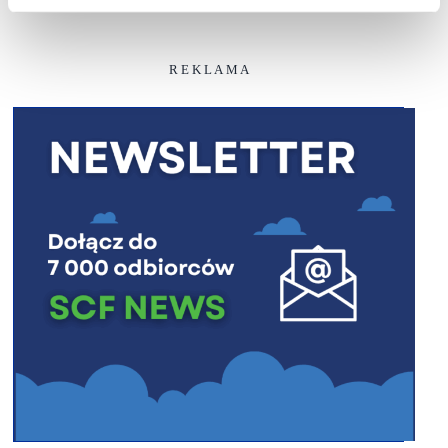
R E K L A M A