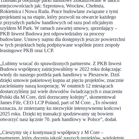
Transakcja obejmuje parki handlowe zlokalizowane w takich
miejscowościach jak: Szprotawa, Wrocław, Chełmża,
Rokietnica i Nowa Ruda. Prace budowlane związane z tymi
projektami są na etapie, który pozwoli na otwarcie każdego
z przyszłych parków handlowych od razu pod oficjalnym
szyldem M Park. W ramach zawartej umowy, sprzedający –
PKB Inwest Budowa jest odpowiedzialny za procesy
budowlane. Umowy najmu dla dostępnych jeszcze powierzchni
w tych projektach będą podpisywane wspólnie przez zespoły
leasingowe PKB oraz LCP.
„Lubimy wracać do sprawdzonych partnerstw. Z PKB Inwest
Budowa współpracę zainicjowaliśmy w 2022 roku dołączając
wtedy do naszego portfela park handlowy w Pleszewie. Dziś
dzięki umowie pakietowej kupna aż pięciu projektów, znacznie
zacieśniamy naszą kooperację. W ostatnich 12 miesiącach
dostarczyliśmy już wiele dowodów świadczących o znaczeniu
Polski dla M Core, dziś dorzucamy kolejny”, skomentował
James Fife, CEO LCP Poland, part of M Core. „To również
oznacza, że zmierzamy ku niezwykle intensywnemu końcowi
2025 roku. Dzięki tej transakcji spodziewamy się bowiem
otworzyć nasz łącznie 70. park handlowy w Polsce”, dodał.
„Cieszymy się z kontynuacji współpracy z M Core –
partnerem, który docenia jakość naszych projektów, wieloletnie