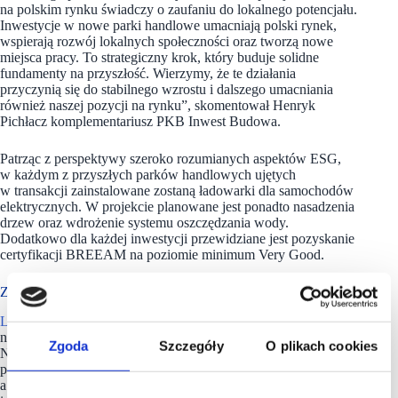
na polskim rynku świadczy o zaufaniu do lokalnego potencjału.
Inwestycje w nowe parki handlowe umacniają polski rynek,
wspierają rozwój lokalnych społeczności oraz tworzą nowe
miejsca pracy. To strategiczny krok, który buduje solidne
fundamenty na przyszłość. Wierzymy, że te działania
przyczynią się do stabilnego wzrostu i dalszego umacniania
również naszej pozycji na rynku”, skomentował Henryk
Pichłacz komplementariusz PKB Inwest Budowa.
Patrząc z perspektywy szeroko rozumianych aspektów ESG,
w każdym z przyszłych parków handlowych ujętych
w transakcji zainstalowane zostaną ładowarki dla samochodów
elektrycznych. W projekcie planowane jest ponadto nasadzenia
drzew oraz wdrożenie systemu oszczędzania wody.
Dodatkowo dla każdej inwestycji przewidziane jest pozyskanie
certyfikacji BREEAM na poziomie minimum Very Good.
Z ponad 95 nieruchomościami handlowymi w portfolio
LCP Properties
posiada aktualnie w Polsce ponad 95
nieruchomości handlowych, biurowych oraz magazynowych.
Zgoda
Szczegóły
O plikach cookies
Na początku 2023 roku całkowita, łączna powierzchnia
posiadanych przez firmę obiektów, przekroczyła 360 tys. m kw.
a ich szacunkowa wartość osiągnęła 500 mln euro. LCP