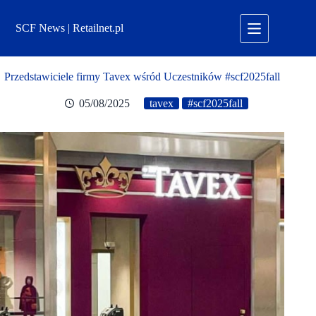
Przejdź
do
SCF News | Retailnet.pl
treści
Przedstawiciele firmy Tavex wśród Uczestników #scf2025fall
05/08/2025
tavex
#scf2025fall