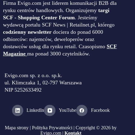
Firma Evigo.com jest liderem komunikacji B2B dla
rynku centrów handlowych. Organizujemy
targi
SCF - Shopping Center Forum
. Jesteśmy
wydawcą portalu SCF News | Retailnet.pl, którego
codzienny newsletter
dociera do ponad 6000
odbiorców: najemców, deweloperów oraz
dostawców usług dla rynku retail. Czasopismo
SCF
Magazine
ma ponad 3000 czytelników.
Evigo.com sp. z o.o. sp.k.
ul. Klimczaka 1, 02-797 Warszawa
NIP 5252633492
LinkedIn
YouTube
Facebook
Mapa strony
|
Polityka Prywatności
| Copyright © 2026 by
Evigo.com |
Kontakt