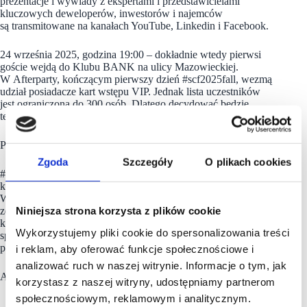
prezentacje i wywiady z ekspertami i przedstawicielami
kluczowych deweloperów, inwestorów i najemców
są transmitowane na kanałach YouTube, Linkedin i Facebook.
24 września 2025, godzina 19:00 – dokładnie wtedy pierwsi
goście wejdą do Klubu BANK na ulicy Mazowieckiej.
W Afterparty, kończącym pierwszy dzień #scf2025fall, wezmą
udział posiadacze kart wstępu VIP. Jednak lista uczestników
jest ograniczona do 300 osób. Dlatego decydować będzie
termin zakupu karty wstępu.
Partnerem Afterparty jest
Wilanów Park
.
Zgoda
Szczegóły
O plikach cookies
#scf2025fall wyróżnia także strefa Meeting Point,
która podczas tej edycji pomieści 1000 uczestników Forum.
Wszyscy zarejestrowani uczestnicy Forum mogą korzystać
ze specjalnego systemu do umawiania spotkań i nawiązywania
Niniejsza strona korzysta z plików cookie
kontaktów biznesowych. Dzięki niemu będzie można w łatwy
Wykorzystujemy pliki cookie do spersonalizowania treści
sposób umówić się na spotkania z innymi wystawcami,
partnerami czy prelegentami.
i reklam, aby oferować funkcje społecznościowe i
analizować ruch w naszej witrynie. Informacje o tym, jak
Avy wziąć udział w #scf2025fall kliknij
TUTAJ
.
korzystasz z naszej witryny, udostępniamy partnerom
społecznościowym, reklamowym i analitycznym.