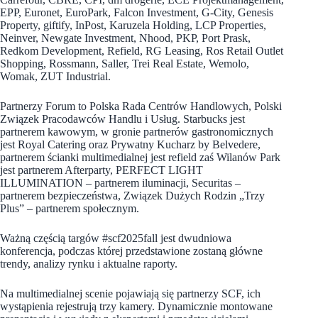
EPP, Euronet, EuroPark, Falcon Investment, G-City, Genesis
Property, giftify, InPost, Karuzela Holding, LCP Properties,
Neinver, Newgate Investment, Nhood, PKP, Port Prask,
Redkom Development, Refield, RG Leasing, Ros Retail Outlet
Shopping, Rossmann, Saller, Trei Real Estate, Wemolo,
Womak, ZUT Industrial.
Partnerzy Forum to Polska Rada Centrów Handlowych, Polski
Związek Pracodawców Handlu i Usług. Starbucks jest
partnerem kawowym, w gronie partnerów gastronomicznych
jest Royal Catering oraz Prywatny Kucharz by Belvedere,
partnerem ścianki multimedialnej jest refield zaś Wilanów Park
jest partnerem Afterparty, PERFECT LIGHT
ILLUMINATION – partnerem iluminacji, Securitas –
partnerem bezpieczeństwa, Związek Dużych Rodzin „Trzy
Plus” – partnerem społecznym.
Ważną częścią targów #scf2025fall jest dwudniowa
konferencja, podczas której przedstawione zostaną główne
trendy, analizy rynku i aktualne raporty.
Na multimedialnej scenie pojawiają się partnerzy SCF, ich
wystąpienia rejestrują trzy kamery. Dynamicznie montowane