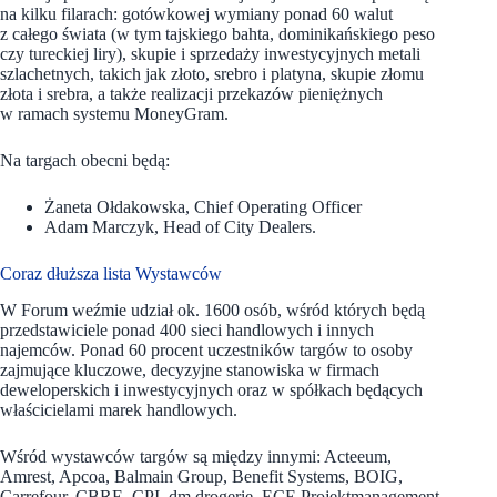
na kilku filarach: gotówkowej wymiany ponad 60 walut
z całego świata (w tym tajskiego bahta, dominikańskiego peso
czy tureckiej liry), skupie i sprzedaży inwestycyjnych metali
szlachetnych, takich jak złoto, srebro i platyna, skupie złomu
złota i srebra, a także realizacji przekazów pieniężnych
w ramach systemu MoneyGram.
Na targach obecni będą:
Żaneta Ołdakowska, Chief Operating Officer
Adam Marczyk, Head of City Dealers.
Coraz dłuższa lista Wystawców
W Forum weźmie udział ok. 1600 osób, wśród których będą
przedstawiciele ponad 400 sieci handlowych i innych
najemców. Ponad 60 procent uczestników targów to osoby
zajmujące kluczowe, decyzyjne stanowiska w firmach
deweloperskich i inwestycyjnych oraz w spółkach będących
właścicielami marek handlowych.
Wśród wystawców targów są między innymi: Acteeum,
Amrest, Apcoa, Balmain Group, Benefit Systems, BOIG,
Carrefour, CBRE, CPI, dm drogerie, ECE Projektmanagement,