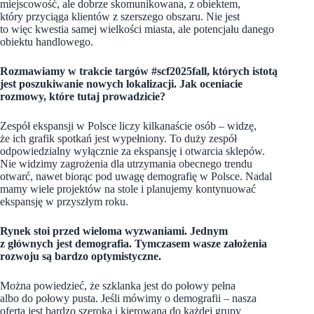
miejscowość, ale dobrze skomunikowana, z obiektem,
który przyciąga klientów z szerszego obszaru. Nie jest
to więc kwestia samej wielkości miasta, ale potencjału danego
obiektu handlowego.
Rozmawiamy w trakcie targów #scf2025fall, których istotą
jest poszukiwanie nowych lokalizacji. Jak oceniacie
rozmowy, które tutaj prowadzicie?
Zespół ekspansji w Polsce liczy kilkanaście osób – widzę,
że ich grafik spotkań jest wypełniony. To duży zespół
odpowiedzialny wyłącznie za ekspansję i otwarcia sklepów.
Nie widzimy zagrożenia dla utrzymania obecnego trendu
otwarć, nawet biorąc pod uwagę demografię w Polsce. Nadal
mamy wiele projektów na stole i planujemy kontynuować
ekspansję w przyszłym roku.
Rynek stoi przed wieloma wyzwaniami. Jednym
z głównych jest demografia. Tymczasem wasze założenia
rozwoju są bardzo optymistyczne.
Można powiedzieć, że szklanka jest do połowy pełna
albo do połowy pusta. Jeśli mówimy o demografii – nasza
oferta jest bardzo szeroka i kierowana do każdej grupy