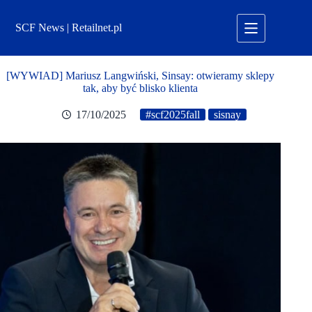
Przejdź
do
SCF News | Retailnet.pl
treści
[WYWIAD] Mariusz Langwiński, Sinsay: otwieramy sklepy
tak, aby być blisko klienta
17/10/2025
#scf2025fall
sisnay