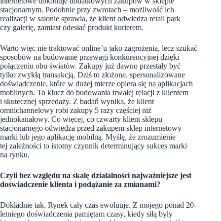
internetowe dokonuje dodatkowych zakupów w sklepie
stacjonarnym. Podobnie przy zwrotach – możliwość ich
realizacji w salonie sprawia, że klient odwiedza retail park
czy galerię, zamiast odesłać produkt kurierem.
Warto więc nie traktować online’u jako zagrożenia, lecz szukać
sposobów na budowanie przewagi konkurencyjnej dzięki
połączeniu obu światów. Zakupy już dawno przestały być
tylko zwykłą transakcją. Dziś to złożone, spersonalizowane
doświadczenie, które w dużej mierze opiera się na aplikacjach
mobilnych. To klucz do budowania trwałej relacji z klientem
i skutecznej sprzedaży. Z badań wynika, że klient
omnichannelowy robi zakupy 5 razy częściej niż
jednokanałowy. Co więcej, co czwarty klient sklepu
stacjonarnego odwiedza przed zakupem sklep internetowy
marki lub jego aplikację mobilną. Myślę, że zrozumienie
tej zależności to istotny czynnik determinujący sukces marki
na rynku.
Czyli bez względu na skalę działalności najważniejsze jest
doświadczenie klienta i podążanie za zmianami?
Dokładnie tak. Rynek cały czas ewoluuje. Z mojego ponad 20-
letniego doświadczenia pamiętam czasy, kiedy siłą były