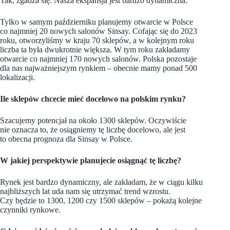
Tak, zgadza się. Nasza ekspansja jest bardzo dynamiczna.
Tylko w samym październiku planujemy otwarcie w Polsce
co najmniej 20 nowych salonów Sinsay. Cofając się do 2023
roku, otworzyliśmy w kraju 70 sklepów, a w kolejnym roku
liczba ta była dwukrotnie większa. W tym roku zakładamy
otwarcie co najmniej 170 nowych salonów. Polska pozostaje
dla nas najważniejszym rynkiem – obecnie mamy ponad 500
lokalizacji.
Ile sklepów chcecie mieć docelowo na polskim rynku?
Szacujemy potencjał na około 1300 sklepów. Oczywiście
nie oznacza to, że osiągniemy tę liczbę docelowo, ale jest
to obecna prognoza dla Sinsay w Polsce.
W jakiej perspektywie planujecie osiągnąć tę liczbę?
Rynek jest bardzo dynamiczny, ale zakładam, że w ciągu kilku
najbliższych lat uda nam się utrzymać trend wzrostu.
Czy będzie to 1300, 1200 czy 1500 sklepów – pokażą kolejne
czynniki rynkowe.