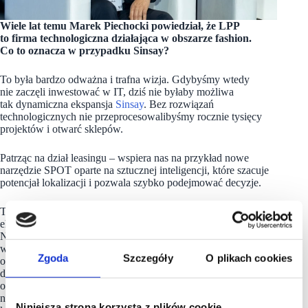
Wiele lat temu Marek Piechocki powiedział, że LPP
to firma technologiczna działająca w obszarze fashion.
Co to oznacza w przypadku Sinsay?
To była bardzo odważna i trafna wizja. Gdybyśmy wtedy
nie zaczęli inwestować w IT, dziś nie byłaby możliwa
tak dynamiczna ekspansja
Sinsay
. Bez rozwiązań
technologicznych nie przeprocesowalibyśmy rocznie tysięcy
projektów i otwarć sklepów.
Patrząc na dział leasingu – wspiera nas na przykład nowe
narzędzie SPOT oparte na sztucznej inteligencji, które szacuje
potencjał lokalizacji i pozwala szybko podejmować decyzje.
To właśnie przykład tego, jak technologia wspiera naszą
ekspansję. Ale pomaga nam także w komunikacji z klientem.
Nowoczesna aplikacja mobilna wyposażona
w funkcjonalności, które pozwalają nam łączyć doświadczenia
Zgoda
Szczegóły
O plikach cookies
offline i online to narzędzie, przez które nasi klienci dokonują
dziś ok. 80% zakupów online. Do tego warto wspomnieć
o aktywnym programie lojalnościowym będącym aktualnie
numerem 1 w Polsce pod względem popularności wśród
Niniejsza strona korzysta z plików cookie