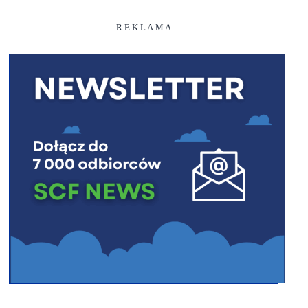
R E K L A M A