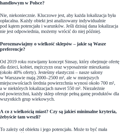
handlowym w Polsce?
Nie, niekoniecznie. Kluczowe jest, aby każda lokalizacja była
opłacalna. Każdy obiekt jest analizowany indywidualnie
pod kątem potencjału i warunków. Jeśli dzisiaj dana lokalizacja
nie jest odpowiednia, możemy wrócić do niej później.
Porozmawiajmy o wielkość sklepów – jakie są Wasze
preferencje?
Od 2019 roku rozwijamy koncept Sinsay, który obejmuje ofertę
dla dzieci, kobiet, mężczyzn oraz wyposażenie mieszkania
(około 40% oferty). Jesteśmy elastyczni – nasze salony
w Warszawie mają 2000–2500 m², ale w mniejszych
miejscowościach średnia powierzchnia wynosi około 700 m²,
a w niektórych lokalizacjach nawet 550 m². Niezależnie
od powierzchni, każdy sklep oferuje pełną gamę produktów dla
wszystkich grup wiekowych.
A co z wielkością miast? Czy są jakieś minimalne kryteria,
żebyście tam weszli?
To zależy od obiektu i jego potencjału. Może to być mała