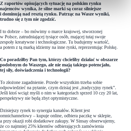
Z raportów opisujących sytuację na polskim rynku
najemców wynika, że silne marki są coraz silniejsze
i dominują nad resztą rynku. Patrząc na Wasze wyniki,
trudno się z tym nie zgodzić.
I to dobrze – bo mówimy o marce krajowej, stworzonej
w Polsce, zatrudniającej tysiące osób, mającej tutaj swoje
zespoły kreatywne i technologiczne. Tu budujemy wartość,
a potem z tą marką idziemy na inne rynki, reprezentując Polskę.
Co poradziłby Pan tym, którzy chcieliby działać w obszarze
podobnym do Waszego, ale nie mają takiego potencjału,
tej siły, doświadczenia i technologii?
To złożone zagadnienie. Przede wszystkim trzeba sobie
odpowiedzieć na pytanie, czym dzisiaj jest „tradycyjny rynek”.
Jeśli ktoś wciąż myśli o nim w kategoriach sprzed 10 czy 20 lat,
perspektywy nie będą zbyt optymistyczne.
Dzisiejszy rynek to synergia kanałów. Klient jest
omnichannelowy – kupuje online, odbiera paczkę w sklepie,
a przy okazji robi dodatkowe zakupy. W Sinsay obserwujemy,
że co najmniej 25% klientów odbierających zamówienia