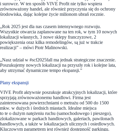
i surowce. W ten sposób VIVE Profit nie tylko wspiera
zrównoważony handel, ale również przyczynia się do ochrony
środowiska, dając kolejne życie milionom ubrań rocznie.
„Rok 2025 jest dla nas czasem intensywnego rozwoju.
Wszystkie otwarcia zaplanowane na ten rok, w tym 10 nowych
lokalizacji własnych, 3 nowe sklepy franczyzowe, 2
powiększenia oraz kilka remodelingów, są już w trakcie
realizacji” – mówi Piotr Malinowski.
„Nasz udział w #scf2025fall ma jednak strategiczne znaczenie.
Poszukujemy nowych lokalizacji na przyszły rok i kolejne lata,
aby utrzymać dynamiczne tempo ekspansji.”
Plany ekspansji
VIVE Profit aktywnie poszukuje atrakcyjnych lokalizacji, które
sprzyjają zrównoważonemu handlowi. Firma jest
zainteresowana powierzchniami o metrażu od 500 do 1500
mkw. w dużych i średnich miastach. Idealne miejsca
to te o dużym natężeniu ruchu (samochodowego i pieszego),
zlokalizowane w parkach handlowych, galeriach, pawilonach
handlowych, a także w lokalizacjach ulicznych i osiedlowych.
Kluczowym parametrem jest również dostępność parkingu.