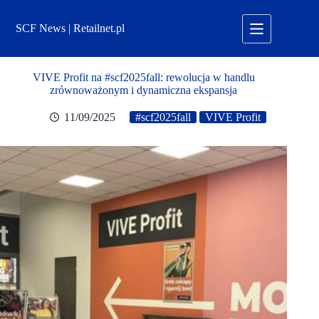
Przejdź
do
SCF News | Retailnet.pl
treści
VIVE Profit na #scf2025fall: rewolucja w handlu
zrównoważonym i dynamiczna ekspansja
11/09/2025
#scf2025fall
VIVE Profit