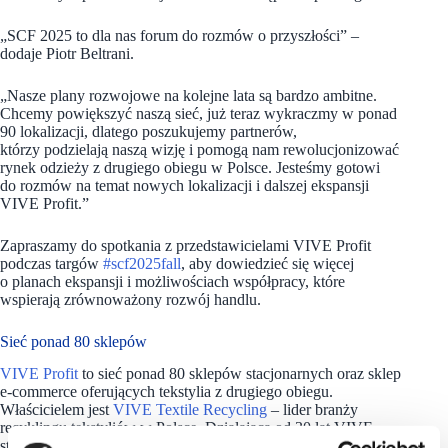
„SCF 2025 to dla nas forum do rozmów o przyszłości” –
dodaje Piotr Beltrani.
„Nasze plany rozwojowe na kolejne lata są bardzo ambitne.
Chcemy powiększyć naszą sieć, już teraz wykraczmy w ponad
90 lokalizacji, dlatego poszukujemy partnerów,
którzy podzielają naszą wizję i pomogą nam rewolucjonizować
rynek odzieży z drugiego obiegu w Polsce. Jesteśmy gotowi
do rozmów na temat nowych lokalizacji i dalszej ekspansji
VIVE Profit.”
Zapraszamy do spotkania z przedstawicielami VIVE Profit
podczas targów
#scf2025fall
, aby dowiedzieć się więcej
o planach ekspansji i możliwościach współpracy, które
wspierają zrównoważony rozwój handlu.
Sieć ponad 80 sklepów
VIVE Profit
to sieć ponad 80 sklepów stacjonarnych oraz sklep
e-commerce oferujących tekstylia z drugiego obiegu.
Właścicielem jest
VIVE Textile Recycling
– lider branży
recyklingu tekstyliów w Polsce. Działająca od 30 lat VIVE
stawia sobie za cel stuprocentowe wykorzystanie odzieży