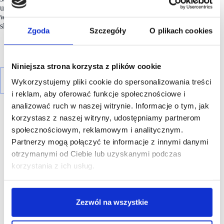
używanej, segregowanej każdego dnia w ilości setek ton, przy
wykorzystaniu najnowocześniejszych w Polsce, w pełni
skomputeryzowanych linii do sortowania odzieży.
Zgoda
Szczegóły
O plikach cookies
Niniejsza strona korzysta z plików cookie
Wykorzystujemy pliki cookie do spersonalizowania treści
i reklam, aby oferować funkcje społecznościowe i
analizować ruch w naszej witrynie. Informacje o tym, jak
korzystasz z naszej witryny, udostępniamy partnerom
społecznościowym, reklamowym i analitycznym.
Partnerzy mogą połączyć te informacje z innymi danymi
otrzymanymi od Ciebie lub uzyskanymi podczas
R E K L A M A
korzystania z ich usług.
Zezwól na wszystkie