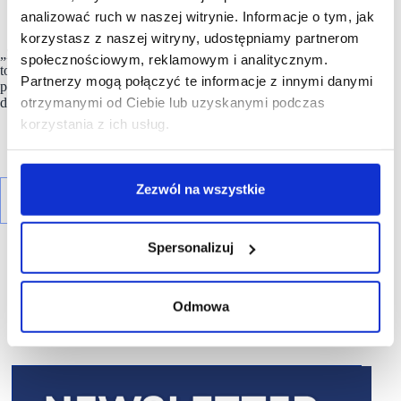
Marek Kruczek, Expansion Manager / Land Acquisition
analizować ruch w naszej witrynie. Informacje o tym, jak
Manager.
korzystasz z naszej witryny, udostępniamy partnerom
„Zapraszamy do odwiedzenia naszego stoiska – będzie
społecznościowym, reklamowym i analitycznym.
to doskonała okazja, aby poznać szczegóły nowych projektów,
Partnerzy mogą połączyć te informacje z innymi danymi
porozmawiać z zespołem i omówić możliwości współpracy” –
otrzymanymi od Ciebie lub uzyskanymi podczas
dodaje Daria Górniak.
korzystania z ich usług.
Zezwól na wszystkie
Spersonalizuj
Odmowa
R E K L A M A