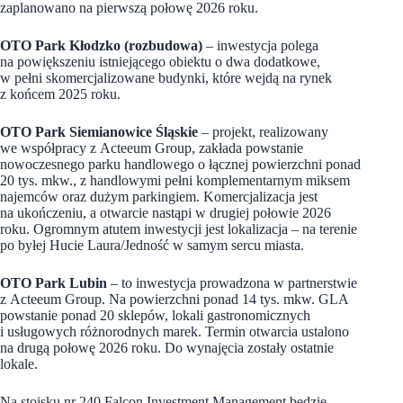
zaplanowano na pierwszą połowę 2026 roku.
OTO Park Kłodzko (rozbudowa)
– inwestycja polega
na powiększeniu istniejącego obiektu o dwa dodatkowe,
w pełni skomercjalizowane budynki, które wejdą na rynek
z końcem 2025 roku.
OTO Park Siemianowice Śląskie
– projekt, realizowany
we współpracy z Acteeum Group, zakłada powstanie
nowoczesnego parku handlowego o łącznej powierzchni ponad
20 tys. mkw., z handlowymi pełni komplementarnym miksem
najemców oraz dużym parkingiem. Komercjalizacja jest
na ukończeniu, a otwarcie nastąpi w drugiej połowie 2026
roku. Ogromnym atutem inwestycji jest lokalizacja – na terenie
po byłej Hucie Laura/Jedność w samym sercu miasta.
OTO Park Lubin
– to inwestycja prowadzona w partnerstwie
z Acteeum Group. Na powierzchni ponad 14 tys. mkw. GLA
powstanie ponad 20 sklepów, lokali gastronomicznych
i usługowych różnorodnych marek. Termin otwarcia ustalono
na drugą połowę 2026 roku. Do wynajęcia zostały ostatnie
lokale.
Na stoisku nr 240 Falcon Investment Management będzie