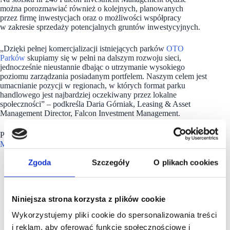
można porozmawiać również o kolejnych, planowanych
przez firmę inwestycjach oraz o możliwości współpracy
w zakresie sprzedaży potencjalnych gruntów inwestycyjnych.
„Dzięki pełnej komercjalizacji istniejących parków
OTO
Parków
skupiamy się w pełni na dalszym rozwoju sieci,
jednocześnie nieustannie dbając o utrzymanie wysokiego
poziomu zarządzania posiadanym portfelem. Naszym celem jest
umacnianie pozycji w regionach, w których format parku
handlowego jest najbardziej oczekiwany przez lokalne
społeczności” – podkreśla
Daria Górniak, Leasing & Asset
Management Director, Falcon Investment Management.
Podczas #scf2025fall na stoisku
Falcon Investment
Management
obecni będą:
Zgoda
Szczegóły
O plikach cookies
Piotr Piechocki, Managing Director,
Jarosław Retmaniak, Chief Financial Officer,
Daria Górniak, Leasing & Asset Management Director,
Mirosław Pacek, Technical Director,
Niniejsza strona korzysta z plików cookie
Joanna Kruk, Leasing Manager,
Magdalena Grzenda, Leasing Manager,
Wykorzystujemy pliki cookie do spersonalizowania treści
Jakub Pęcak, Project Manager,
i reklam, aby oferować funkcje społecznościowe i