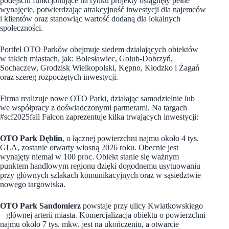
podejściu funkcjonujące na rynku projekty osiągnęły pełne
wynajęcie, potwierdzając atrakcyjność inwestycji dla najemców
i klientów oraz stanowiąc wartość dodaną dla lokalnych
społeczności.
Portfel OTO Parków obejmuje siedem działających obiektów
w takich miastach, jak: Bolesławiec, Golub-Dobrzyń,
Sochaczew, Grodzisk Wielkopolski, Kępno, Kłodzko i Żagań
oraz szereg rozpoczętych inwestycji.
Firma realizuje nowe OTO Parki, działając samodzielnie lub
we współpracy z doświadczonymi partnerami. Na targach
#scf2025fall Falcon zaprezentuje kilka trwających inwestycji:
OTO Park Dęblin
, o łącznej powierzchni najmu około 4 tys.
GLA, zostanie otwarty wiosną 2026 roku. Obecnie jest
wynajęty niemal w 100 proc. Obiekt stanie się ważnym
punktem handlowym regionu dzięki dogodnemu usytuowaniu
przy głównych szlakach komunikacyjnych oraz w sąsiedztwie
nowego targowiska.
OTO Park Sandomierz
powstaje przy ulicy Kwiatkowskiego
– głównej arterii miasta. Komercjalizacja obiektu o powierzchni
najmu około 7 tys. mkw. jest na ukończeniu, a otwarcie