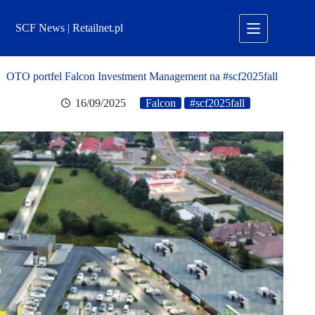
Przejdź
do
SCF News | Retailnet.pl
treści
OTO portfel Falcon Investment Management na #scf2025fall
16/09/2025
Falcon
#scf2025fall