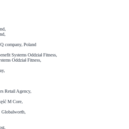
and,
nd,
NIQ company, Poland
nefit Systems Oddział Fitness,
stems Oddział Fitness,
ay,
rs Retail Agency,
zęść M Core,
, Globalworth,
st,