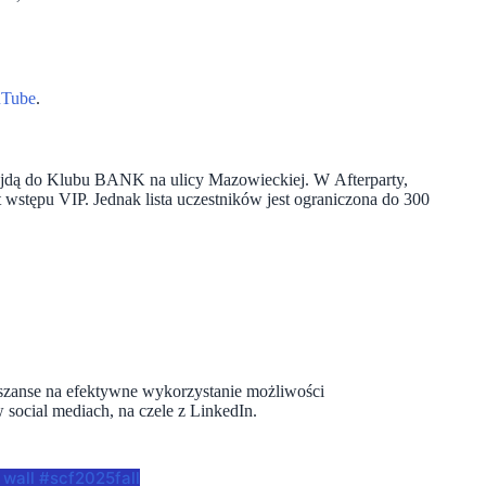
Tube
.
wejdą do Klubu BANK na ulicy Mazowieckiej. W Afterparty,
 wstępu VIP. Jednak lista uczestników jest ograniczona do 300
szanse na efektywne wykorzystanie możliwości
ocial mediach, na czele z LinkedIn.
 wall #scf2025fall