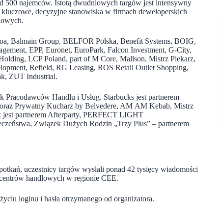
d 500 najemców. Istotą dwudniowych targów jest intensywny
e kluczowe, decyzyjne stanowiska w firmach deweloperskich
dlowych.
a, Balmain Group, BELFOR Polska, Benefit Systems, BOIG,
gement, EPP, Euronet, EuroPark, Falcon Investment, G-City,
la Holding, LCP Poland, part of M Core, Mallson, Mistrz Piekarz,
opment, Refield, RG Leasing, ROS Retail Outlet Shopping,
k, ZUT Industrial.
 Pracodawców Handlu i Usług. Starbucks jest partnerem
g oraz Prywatny Kucharz by Belvedere, AM AM Kebab, Mistrz
Park jest partnerem Afterparty, PERFECT LIGHT
eczeństwa, Związek Dużych Rodzin „Trzy Plus” – partnerem
potkań, uczestnicy targów wysłali ponad 42 tysięcy wiadomości
ku centrów handlowych w regionie CEE.
yciu loginu i hasła otrzymanego od organizatora.