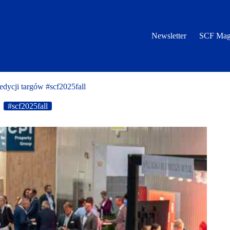
Newsletter
SCF Mag
 edycji targów #scf2025fall
#scf2025fall