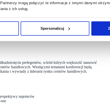
.
Partnerzy mogą połączyć te informacje z innymi danymi otrzym
nia z ich usług.
dów i osoby odpowiedzialne za rozwój m.in. takich sieci jak:
ka, Cropp, Cukiernia Sowa, Douglas, Empik, Fielmann,
, Kaufland Polska, Kazar, KIK, Kodano Optyk, LAVARD, Maxi
dora Jewelry, PEPCO Poland, Popeyes, Reserved, Rituals,
Spersonalizuj
Z
Express, Wojas, Wyjątkowy Prezent, YES Biżuteria, Żabka
ilkudziesięciu prelegentów, wśród których większość stanowić
centrów handlowych. Wiodącymi tematami konferencji będą
otkania i wywiady z liderami rynku centrów handlowych.
 perspektywy najemców
-use