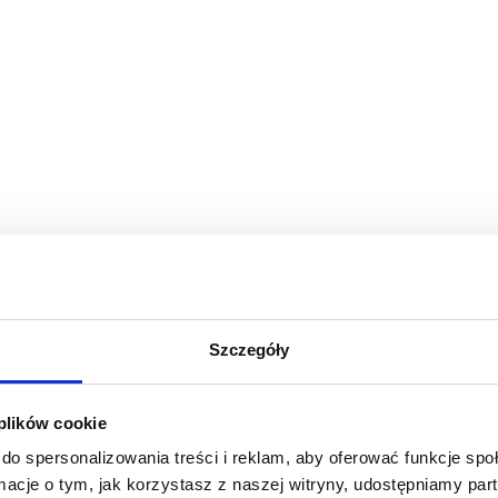
ycji spotkań,
Szczegóły
 co ułatwia ustalenie szczegółów spotkania.
 plików cookie
do spersonalizowania treści i reklam, aby oferować funkcje sp
ormacje o tym, jak korzystasz z naszej witryny, udostępniamy p