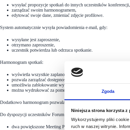
wysyłać propozycje spotkań do innych uczestników konferencji,
zarządzać swoim harmonogramem,
edytować swoje dane, zmieniać zdjęcie profilowe.
System automatycznie wysyła powiadomienia e-mail, gdy:
wysyłane jest zaproszenie,
otrzymano zaproszenie,
uczestnik potwierdza lub odrzuca spotkanie.
Harmonogram spotkań:
wyświetla wszystkie zaplanowane spotkania,
pozwala zarządzać dostępnością w trakcie konferencji,
umożliwia zablokowanie wybranych godzin, aby uniknąć propoz
można wydrukować za pomocą przycisku „Drukuj”.
Zgoda
Dodatkowo harmonogram pozwala na komunikację między uczestnikami,
Niniejsza strona korzysta z
Do dyspozycji uczestników Forum dostępne są:
Wykorzystujemy pliki cookie 
ruch w naszej witrynie. Inf
dwa powiększone Meeting Pointy z łączną liczbą 121 stolików,