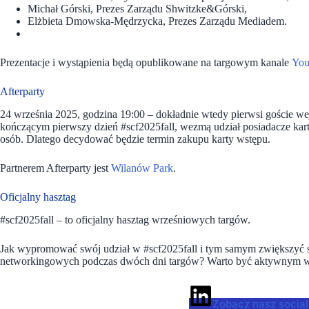
Michał Górski, Prezes Zarządu Shwitzke&Górski,
Elżbieta Dmowska-Mędrzycka, Prezes Zarządu Mediadem.
Prezentacje i wystąpienia będą opublikowane na targowym kanale
You
Afterparty
24 września 2025, godzina 19:00 – dokładnie wtedy pierwsi goście 
kończącym pierwszy dzień #scf2025fall, wezmą udział posiadacze kart
osób. Dlatego decydować będzie termin zakupu karty wstępu.
Partnerem Afterparty jest
Wilanów Park
.
Oficjalny hasztag
#scf2025fall – to oficjalny hasztag wrześniowych targów.
Jak wypromować swój udział w #scf2025fall i tym samym zwiększyć 
networkingowych podczas dwóch dni targów? Warto być aktywnym w s
Zobacz nasz social