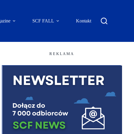
azine
SCF FALL
Kontakt
R E K L A M A