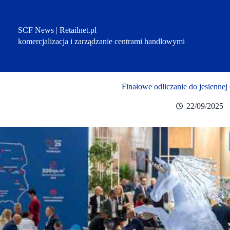
Przejdź
do
treści
SCF News | Retailnet.pl
komercjalizacja i zarządzanie centrami handlowymi
Finałowe odliczanie do jesiennej
22/09/2025