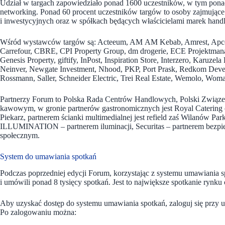
Udział w targach zapowiedziało ponad 1600 uczestników, w tym pona
networking. Ponad 60 procent uczestników targów to osoby zajmując
i inwestycyjnych oraz w spółkach będących właścicielami marek han
Wśród wystawców targów są: Acteeum, AM AM Kebab, Amrest, Apco
Carrefour, CBRE, CPI Property Group, dm drogerie, ECE Projektmana
Genesis Property, giftify, InPost, Inspiration Store, Interzero, Karuze
Neinver, Newgate Investment, Nhood, PKP, Port Prask, Redkom Devel
Rossmann, Saller, Schneider Electric, Trei Real Estate, Wemolo, Woma
Partnerzy Forum to Polska Rada Centrów Handlowych, Polski Związek
kawowym, w gronie partnerów gastronomicznych jest Royal Caterin
Piekarz, partnerem ścianki multimedialnej jest refield zaś Wilanów 
ILLUMINATION – partnerem iluminacji, Securitas – partnerem bezpi
społecznym.
System do umawiania spotkań
Podczas poprzedniej edycji Forum, korzystając z systemu umawiania s
i umówili ponad 8 tysięcy spotkań. Jest to największe spotkanie ryn
Aby uzyskać dostęp do systemu umawiania spotkań, zaloguj się przy uż
Po zalogowaniu można: