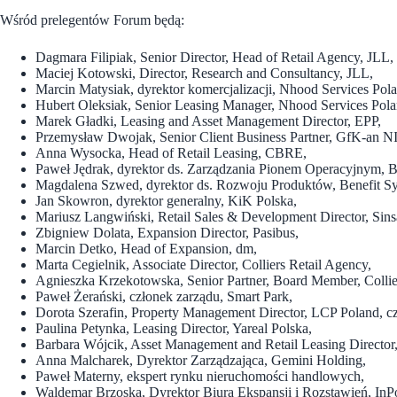
Wśród prelegentów Forum będą:
Dagmara Filipiak, Senior Director, Head of Retail Agency, JLL,
Maciej Kotowski, Director, Research and Consultancy, JLL,
Marcin Matysiak, dyrektor komercjalizacji, Nhood Services Pol
Hubert Oleksiak, Senior Leasing Manager, Nhood Services Pola
Marek Gładki, Leasing and Asset Management Director, EPP,
Przemysław Dwojak, Senior Client Business Partner, GfK-an 
Anna Wysocka, Head of Retail Leasing, CBRE,
Paweł Jędrak, dyrektor ds. Zarządzania Pionem Operacyjnym, Be
Magdalena Szwed, dyrektor ds. Rozwoju Produktów, Benefit Sy
Jan Skowron, dyrektor generalny, KiK Polska,
Mariusz Langwiński, Retail Sales & Development Director, Sins
Zbigniew Dolata, Expansion Director, Pasibus,
Marcin Detko, Head of Expansion, dm,
Marta Cegielnik, Associate Director, Colliers Retail Agency,
Agnieszka Krzekotowska, Senior Partner, Board Member, Collie
Paweł Żerański, członek zarządu, Smart Park,
Dorota Szerafin, Property Management Director, LCP Poland, c
Paulina Petynka, Leasing Director, Yareal Polska,
Barbara Wójcik, Asset Management and Retail Leasing Director
Anna Malcharek, Dyrektor Zarządzająca, Gemini Holding,
Paweł Materny, ekspert rynku nieruchomości handlowych,
Waldemar Brzoska, Dyrektor Biura Ekspansji i Rozstawień, InPo