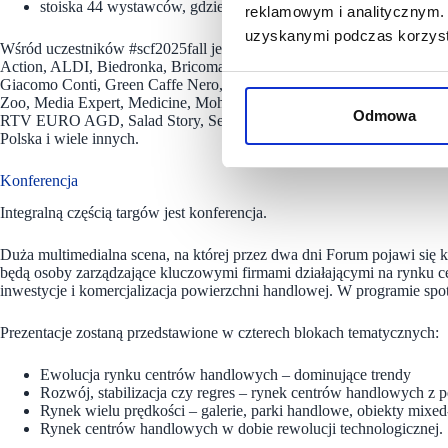
stoiska 44 wystawców, gdzie również można umawiać spotkania
reklamowym i analitycznym. 
uzyskanymi podczas korzysta
Wśród uczestników #scf2025fall jest już kilkuset przedstawicieli zarzą
Action, ALDI, Biedronka, Bricomarché, Burger King, Castorama Pols
Giacomo Conti, Green Caffe Nero, H&M, Hebe, House, Intermarché
Zoo, Media Expert, Medicine, Mohito, Netto, NKD Moda, Ochnik, Pan
Odmowa
RTV EURO AGD, Salad Story, Sephora, Sinsay, Tavex, TEDi, Vision 
Polska i wiele innych.
Konferencja
Integralną częścią targów jest konferencja.
Duża multimedialna scena, na której przez dwa dni Forum pojawi się k
będą osoby zarządzające kluczowymi firmami działającymi na rynku 
inwestycje i komercjalizacja powierzchni handlowej. W programie sp
Prezentacje zostaną przedstawione w czterech blokach tematycznych:
Ewolucja rynku centrów handlowych – dominujące trendy
Rozwój, stabilizacja czy regres – rynek centrów handlowych z
Rynek wielu prędkości – galerie, parki handlowe, obiekty mixed
Rynek centrów handlowych w dobie rewolucji technologicznej.