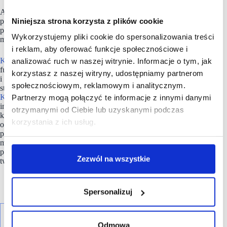
Asortyment sklepów Kaufland liczy kilkanaście tysięcy
Niniejsza strona korzysta z plików cookie
produktów. Sieć koncentruje się przede wszystkim na ofercie
produktów świeżych – owoców i warzyw, produktów
Wykorzystujemy pliki cookie do spersonalizowania treści
mlecznych, a także mięsa, wędlin, serów i ryb.
i reklam, aby oferować funkcje społecznościowe i
Kaufland
realizuje swoją misję w oparciu o cztery
analizować ruch w naszej witrynie. Informacje o tym, jak
fundamentalne wartości, którymi są: jakość, wybór, cena
korzystasz z naszej witryny, udostępniamy partnerom
i łatwość zakupów. Jako firma odpowiedzialna, w ramach
społecznościowym, reklamowym i analitycznym.
strategii zrównoważonego rozwoju pn. „Zróbmy to razem”,
Kaufland
angażuje w swoje działania różne grupy
Partnerzy mogą połączyć te informacje z innymi danymi
interesariuszy – pracowników, partnerów biznesowych,
otrzymanymi od Ciebie lub uzyskanymi podczas
klientów, lokalne społeczności, organizacje pozarządowe
korzystania z ich usług.
oraz podejmuje i wspiera inicjatywy mające na celu
promowanie zdrowego odżywiania, przeciwdziałanie
marnowaniu żywności, poprawę dobrostanu zwierząt,
przeciwdziałanie zmianom klimatycznym, redukcję zużycia
Zezwól na wszystkie
tworzyw sztucznych.
Spersonalizuj
Odmowa