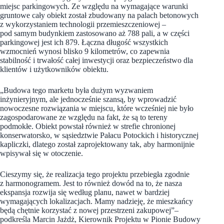
miejsc parkingowych. Ze względu na wymagające warunki
gruntowe cały obiekt został zbudowany na palach betonowych
z wykorzystaniem technologii przemieszczeniowej –
pod samym budynkiem zastosowano aż 788 pali, a w części
parkingowej jest ich 879. Łączna długość wszystkich
wzmocnień wynosi blisko 9 kilometrów, co zapewnia
stabilność i trwałość całej inwestycji oraz bezpieczeństwo dla
klientów i użytkowników obiektu.
„Budowa tego marketu była dużym wyzwaniem
inżynieryjnym, ale jednocześnie szansą, by wprowadzić
nowoczesne rozwiązania w miejscu, które wcześniej nie było
zagospodarowane ze względu na fakt, że są to tereny
podmokłe. Obiekt powstał również w strefie chronionej
konserwatorsko, w sąsiedztwie Pałacu Potockich i historycznej
kapliczki, dlatego został zaprojektowany tak, aby harmonijnie
wpisywał się w otoczenie.
Cieszymy się, że realizacja tego projektu przebiegła zgodnie
z harmonogramem. Jest to również dowód na to, że nasza
ekspansja rozwija się według planu, nawet w bardziej
wymagających lokalizacjach. Mamy nadzieję, że mieszkańcy
będą chętnie korzystać z nowej przestrzeni zakupowej”
–
podkreśla Marcin Jażdż, Kierownik Projektu w Pionie Budowy