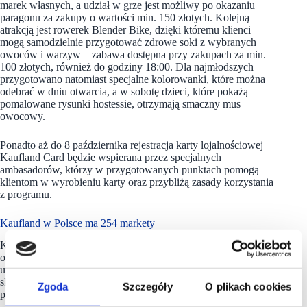
marek własnych, a udział w grze jest możliwy po okazaniu
paragonu za zakupy o wartości min. 150 złotych. Kolejną
atrakcją jest rowerek Blender Bike, dzięki któremu klienci
mogą samodzielnie przygotować zdrowe soki z wybranych
owoców i warzyw – zabawa dostępna przy zakupach za min.
100 złotych, również do godziny 18:00. Dla najmłodszych
przygotowano natomiast specjalne kolorowanki, które można
odebrać w dniu otwarcia, a w sobotę dzieci, które pokażą
pomalowane rysunki hostessie, otrzymają smaczny mus
owocowy.
Ponadto aż do 8 października rejestracja karty lojalnościowej
Kaufland Card będzie wspierana przez specjalnych
ambasadorów, którzy w przygotowanych punktach pomogą
klientom w wyrobieniu karty oraz przybliżą zasady korzystania
z programu.
Kaufland w Polsce ma 254 markety
Kaufland to odnosząca sukcesy międzynarodowa sieć sklepów
oferująca artykuły spożywcze oraz produkty codziennego
użytku. W całej Europie Kaufland posiada ponad 1500
sklepów i zatrudnia ok. 155 000 pracowników. W Polsce sieć
Zgoda
Szczegóły
O plikach cookies
posiada 254 markety i zatrudnia ok. 15 500 pracowników.