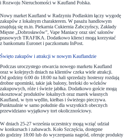
i Rozwoju Nieruchomości w Kaufland Polska.
Nowy market Kaufland w Radzyniu Podlaskim łączy wygodę
zakupów z lokalnym charakterem. W pasażu handlowym
znajdują się m.in. Piekarnia Cukiernia Żabczyńscy, Zakłady
Mięsne „Dobrosławów”, Vape Maniacy oraz sieć salonów
prasowych TRAFIKA. Dodatkowo klienci mogą korzystać
z bankomatu Euronet i paczkomatu InPost.
Święto zakupów i atrakcji w nowym Kauflandzie
Podczas uroczystego otwarcia nowego marketu Kaufland
oraz w kolejnych dniach na klientów czeka wiele atrakcji.
Od godziny 6:00 do 18:00 na hali sprzedaży hostessy rozdają
drobne upominki, takie jak balony, breloki do wózków
zakupowych, róże i świeże jabłka. Dodatkowo goście mogą
skosztować produktów lokalnych oraz marek własnych
Kaufland, w tym wędlin, kiełbas i świeżego pieczywa.
Punktualnie w samo południe dla wszystkich obecnych
przewidziano wyjątkowy tort okolicznościowy.
W dniach 25-27 września uczestnicy mogą wziąć udział
w konkursach i zabawach. Koło Szczęścia, dostępne
do godziny 18:00 lub do wyczerpania nagród, oferuje produkty