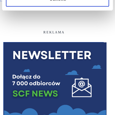
R E K L A M A