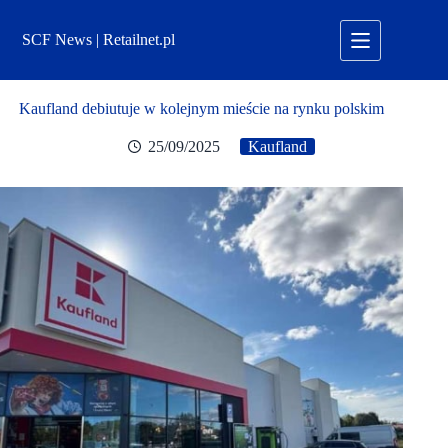
Przejdź
do
SCF News | Retailnet.pl
treści
Kaufland debiutuje w kolejnym mieście na rynku polskim
25/09/2025
Kaufland