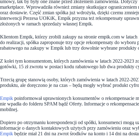
umowy, tak by były one znane przed złożeniem zamówienia. Dotyczy 
marketplace. Wprowadziła również zmiany skutkujące ograniczeniem
oraz dostawie. Część zmian spółka już wdrożyła, dzięki czemu zmnie
interwencji Prezesa UOKiK, Empik przyzna też rekompensaty upra
złożonych w ramach sprzedaży własnej Empik.
Klientom Empik, którzy zrobili zakupy na stronie empik.com w latach
do realizacji, spółka zaproponuje trzy opcje rekompensaty do wyboru 
rabatowego na zakupy w Empik lub trzy dowolnie wybrane produkty cy
Z kolei tym konsumentom, których zamówienia w latach 2022-2023 zos
gotówki, 15 zł zwrotu w postaci kodu rabatowego lub dwa produkty cyf
Trzecią grupę stanowią osoby, których zamówienia w latach 2022-2023
produktu, ale doręczono je na czas – będą mogły wybrać produkt cyfrow
Empik
poinformował uprawnionych konsumentów o rekompensacie ma
nie wpadła do folderu SPAM bądź Oferty. Informacje o rekompensacie 
mobilnej.
Dopiero po otrzymaniu korespondencji od spółki, konsumenci mogą uzu
informacje o danych kontaktowych użytych przy zamówieniu oraz wybr
Empik
będzie miał 21 dni na zwrot środków na konto i 14 dni na do