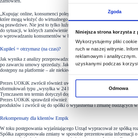
zamówień.
Zgoda
„Kupując online, konsumenci polegają na informacjach udostępnianych
które mogą włożyć do wirtualnego koszyka i zamówić, są rzeczywiście d
są prawdziwe. Nie jest to tylko luźna deklaracja sprzedawcy, ale ko
do sytuacji, w których zamówienie jest anulowane bądź towar nie docie
Niniejsza strona korzysta z
o wprowadzaniu konsumentów w błąd” – mówi prezes UOKiK Tomas
Wykorzystujemy pliki cookie 
Kupiłeś = otrzymasz (na czas)?
ruch w naszej witrynie. Inf
reklamowym i analitycznym. 
Jak wynika z analizy przeprowadzonej przez Urząd, do anulacji zam
uzyskanymi podczas korzysta
po zawarciu umowy sprzedaży. Jako powód podawano np. wyczerpany z
dostępny na platformie – ale niekiedy już w wyższej cenie.
Prezes UOKiK zwrócił również uwagę na sposób prezentacji informacj
Odmowa
sformułowań typu „wysyłka w 24 h”, które sugerowały, że produkt zo
Tymczasem ten termin dotyczył dopiero kolejnego dnia roboczego po p
Prezes UOKiK sprawdził również w jaki sposób spółka przekazuje in
produktów i zwrócił się do spółki o wyjaśnienia i zmianę budzących w
Rekompensaty dla klientów Empik
W toku postępowania wyjaśniającego Urząd wypracował ze spółką ro
Spółka zaproponowała zmiany w sposobie prezentowania informacji o 