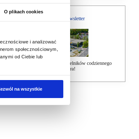
O plikach cookies
Bezpłatny Newsletter
ołecznościowe i analizować
artnerom społecznościowym,
anymi od Ciebie lub
Dołącz do ponad 7000 czytelników codziennego
newslettera!
ezwól na wszystkie