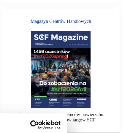
Magazyn Centrów Handlowych
Bezpłatna wysyłka dla najemców powierzchni
handlowej, uczestników targów SCF