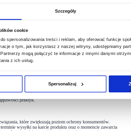
Szczegóły
 im przez przedsiębiorców. Mają prawo zakładać, że produkty,
ostępne, a informacje o czasie ich wysyłki i dostarczenia
nkretne zobowiązanie umowne. Nie powinno dochodzić
ra na czas. Jeśli dzieje się tak nagminnie, może to świadczyć
 plików cookie
z Chróstny.
do spersonalizowania treści i reklam, aby oferować funkcje sp
ormacje o tym, jak korzystasz z naszej witryny, udostępniamy p
Partnerzy mogą połączyć te informacje z innymi danymi otrzym
ówień złożonych w serwisie empik.com dochodziło również
nia z ich usług.
apas towaru, choć klienci informowali, że produkt był wciąż
i o terminie wysyłki produktów w serwisie, w tym
Spersonalizuj
Z
stanie wysłany w ciągu doby od złożenia zamówienia.
rzyjęciu przez sprzedawcę zamówienia do realizacji. Dlatego
formacje o zawarciu umowy sprzedaży, wysyłce oraz dostawie
ątpliwości praktyk.
związania, które zwiększają poziom ochrony konsumentów.
terminie wysyłki na karcie produktu oraz o momencie zawarcia