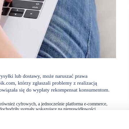
wysyłki lub dostawy, może naruszać prawa
com, którzy zgłaszali problemy z realizacją
bowiązała się do wypłaty rekompensat konsumentom.
również cyfrowych, a jednocześnie platforma e-commerce,
dochodziły sygnały wskazujące na nieprawidłowości
nulowaniu bądź ich zamówienia były opóźnione względem
prawdził w postępowaniu wyjaśniającym w jaki sposób Empik
i terminie wysyłki oraz przyjrzał się terminom realizacji