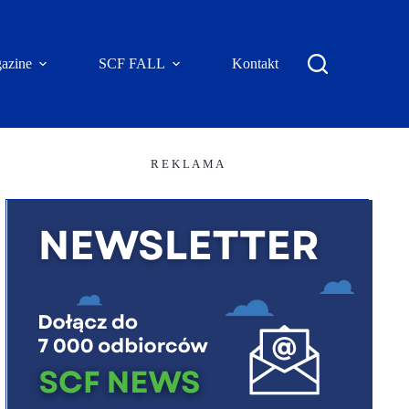
azine
SCF FALL
Kontakt
R E K L A M A