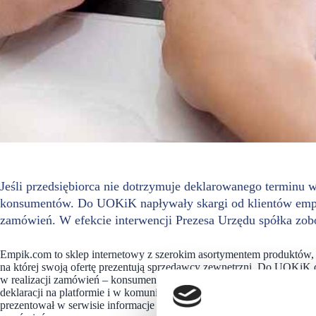
Jeśli przedsiębiorca nie dotrzymuje deklarowanego terminu 
konsumentów. Do UOKiK napływały skargi od klientów empik.
zamówień. W efekcie interwencji Prezesa Urzędu spółka zo
Empik.com to sklep internetowy z szerokim asortymentem produktów, 
na której swoją ofertę prezentują sprzedawcy zewnętrzni. Do UOKiK 
w realizacji zamówień – konsumenci otrzymywali informację o ich a
deklaracji na platformie i w komunikacji mailowej. Prezes UOKiK s
prezentował w serwisie informacje o produktach m.in. o ich dostępności 