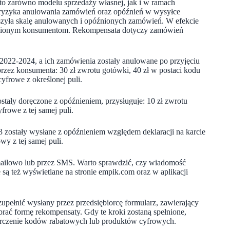
to zarówno modelu sprzedaży własnej, jak i w ramach
 ryzyka anulowania zamówień oraz opóźnień w wysyłce
jszyła skalę anulowanych i opóźnionych zamówień. W efekcie
wnionym konsumentom. Rekompensata dotyczy zamówień
 2022-2024, a ich zamówienia zostały anulowane po przyjęciu
przez konsumenta: 30 zł zwrotu gotówki, 40 zł w postaci kodu
frowe z określonej puli.
tały doręczone z opóźnieniem, przysługuje: 10 zł zwrotu
rowe z tej samej puli.
 zostały wysłane z opóźnieniem względem deklaracji na karcie
y z tej samej puli.
ilowo lub przez SMS. Warto sprawdzić, czy wiadomość
są też wyświetlane na stronie empik.com oraz w aplikacji
pełnić wysłany przez przedsiębiorcę formularz, zawierający
ać formę rekompensaty. Gdy te kroki zostaną spełnione,
starczenie kodów rabatowych lub produktów cyfrowych.