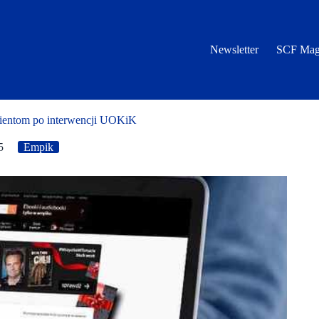
Newsletter
SCF Mag
ientom po interwencji UOKiK
5
Empik