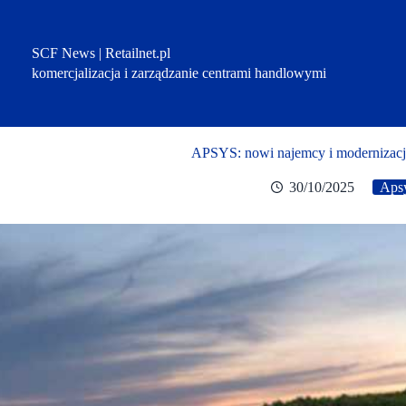
Przejdź
do
treści
SCF News | Retailnet.pl
komercjalizacja i zarządzanie centrami handlowymi
APSYS: nowi najemcy i modernizacj
30/10/2025
Aps