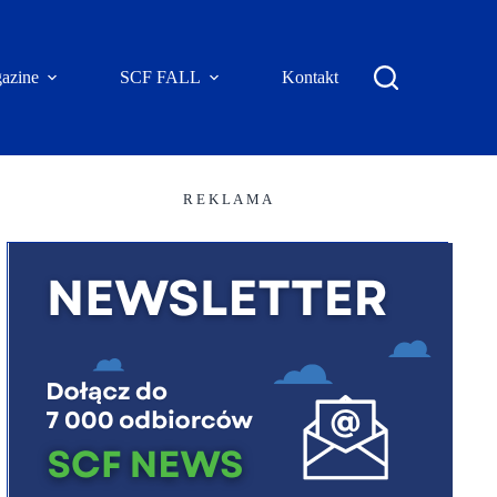
azine
SCF FALL
Kontakt
R E K L A M A