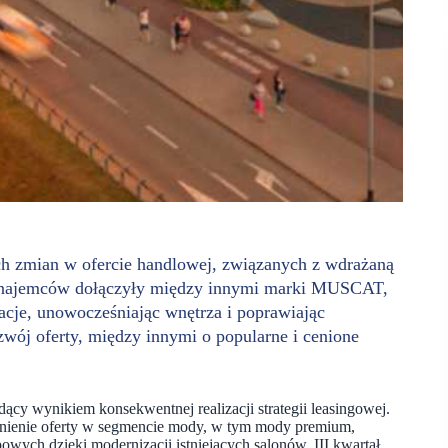
ych zmian w ofercie handlowej, związanych z wdrażaną
na najemców dołączyły między innymi marki MUSCAT,
acje, unowocześniając wnętrza i poprawiając
zwój oferty, między innymi o popularne i cenione
ący wynikiem konsekwentnej realizacji strategii leasingowej.
cnienie oferty w segmencie mody, w tym mody premium,
wych dzięki modernizacji istniejących salonów. III kwartał