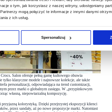
ormacje o tym, jak korzystasz z naszej witryny, udostępniamy p
Partnerzy mogą połączyć te informacje z innymi danymi otrzym
nia z ich usług.
Spersonalizuj
Z
 Crocs. Salon oferuje pełną gamę kultowego obuwia
ylko klasyczne modele i najnowsze kolekcje, ale także
refa personalizacji, odpowiadająca na trend customizacji,
anym przez marki o globalnym zasięgu. W „przypinkowym
orząc własną, niepowtarzalną kompozycję.
przyjazną kolorystyką. Dzięki przejrzystej ekspozycji klienci
aków, przez sandały, aż po nowe propozycje marki. Natomiast