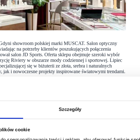
 w Gdyni showroom polskiej marki MUSCAT. Salon optyczny
wiadając na potrzeby klientów poszukujących połączenia
ował salon JD Sports. Oferta sklepu obejmuje szeroki wybór
ycję Riviery w obszarze mody codziennej i sportowej. Lipiec
cjalizującej się w biżuterii ze złota, srebra i naturalnych
y, jak i nowoczesne projekty inspirowane światowymi trendami.
Szczegóły
 plików cookie
do spersonalizowania treści i reklam, aby oferować funkcje sp