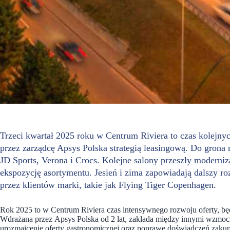
Trzeci kwartał 2025 roku w Centrum Riviera to czas kolejn
przez zarządcę Apsys Polska strategią leasingową. Do gro
JD Sports, Verona i Crocs. Kolejne salony przeszły moderniz
ekspozycję asortymentu. Jesień i zima zapowiadają dalszy ro
przez klientów marki, takie jak Flying Tiger Copenhagen.
Rok 2025 to w Centrum Riviera czas intensywnego rozwoju oferty, będ
Wdrażana przez Apsys Polska od 2 lat, zakłada między innymi wzmo
urozmaicenie oferty gastronomicznej oraz poprawę doświadczeń zakupo