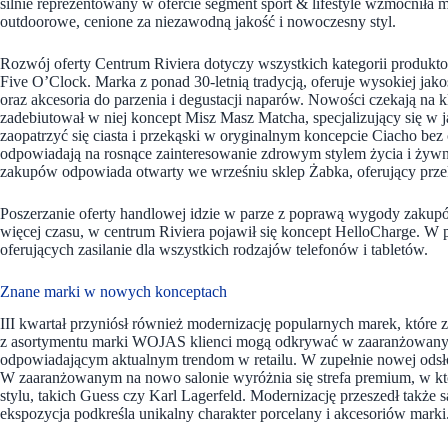
silnie reprezentowany w ofercie segment sport & lifestyle wzmocniła m
outdoorowe, cenione za niezawodną jakość i nowoczesny styl.
Rozwój oferty Centrum Riviera dotyczy wszystkich kategorii produkto
Five O’Clock. Marka z ponad 30-letnią tradycją, oferuje wysokiej jako
oraz akcesoria do parzenia i degustacji naparów. Nowości czekają na 
zadebiutował w niej koncept Misz Masz Matcha, specjalizujący się w
zaopatrzyć się ciasta i przekąski w oryginalnym koncepcie Ciacho be
odpowiadają na rosnące zainteresowanie zdrowym stylem życia i żywn
zakupów odpowiada otwarty we wrześniu sklep Żabka, oferujący prz
Poszerzanie oferty handlowej idzie w parze z poprawą wygody zakup
więcej czasu, w centrum Riviera pojawił się koncept HelloCharge. 
oferujących zasilanie dla wszystkich rodzajów telefonów i tabletów.
Znane marki w nowych konceptach
III kwartał przyniósł również modernizację popularnych marek, które
z asortymentu marki WOJAS klienci mogą odkrywać w zaaranżowany
odpowiadającym aktualnym trendom w retailu. W zupełnie nowej odsł
W zaaranżowanym na nowo salonie wyróżnia się strefa premium, w któ
stylu, takich Guess czy Karl Lagerfeld. Modernizację przeszedł także
ekspozycja podkreśla unikalny charakter porcelany i akcesoriów marki