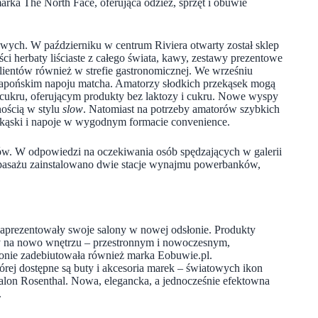
arka The North Face, oferująca odzież, sprzęt i obuwie
wych. W październiku w centrum Riviera otwarty został sklep
ści herbaty liściaste z całego świata, kawy, zestawy prezentowe
klientów również w strefie gastronomicznej. We wrześniu
 japońskim napoju matcha. Amatorzy słodkich przekąsek mogą
z cukru, oferującym produkty bez laktozy i cukru. Nowe wyspy
ością w stylu
slow
. Natomiast na potrzeby amatorów szybkich
ekąski i napoje w wygodnym formacie convenience.
ów. W odpowiedzi na oczekiwania osób spędzających w galerii
W pasażu zainstalowano dwie stacje wynajmu powerbanków,
 zaprezentowały swoje salony w nowej odsłonie. Produkty
 na nowo wnętrzu – przestronnym i nowoczesnym,
onie zadebiutowała również marka Eobuwie.pl.
rej dostępne są buty i akcesoria marek – światowych ikon
 salon Rosenthal. Nowa, elegancka, a jednocześnie efektowna
.