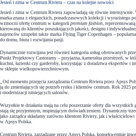
Jesień i zima w Centrum Riviera – czas na kolejne nowości
Jesień i zima w Centrum Riviera zapowiadają się równie intensywnie
marka znana z eleganckich, ponadczasowych kolekcji i wyrazistego po
wzmocni ofertę centrum w kategorii
premium fashion
, reprezentowaną 
kierowaną do klientów poszukujących jakości, designu i indywidualne
najemców uzupełni także marka Flying Tiger Copenhagen – popularna
do domu, biura i rozwijania pasji.
Dynamicznie rozwijana jest również kategoria usług oferowanych prz
Punkt Projektowy Castoramy – przyjazna, kameralna przestrzeń, w kt
kuchni, łazienki czy garderoby, korzystając z doradztwa ekspertów i 
w sklepie wielkopowierzchniowym.
„
Od momentu przejęcia zarządzania Centrum Riviera przez Apsys Pol
ją do zmieniających się potrzeb rynku i klientów centrum. Rok 2025 
i modernizacji istniejących salonów.
Wszystkie te działania mają na celu poszerzanie oferty dla wszystkich
stają się przyjemnym, inspirującym doświadczeniem. Dynamiczny trzeci
jako zarządca składamy zarówno klientom Riviery, jak i właścicielowi
w Apsys Polska.
Centrum Riviera, zarządzane przez Apsys Polska, konsekwentnie inwe