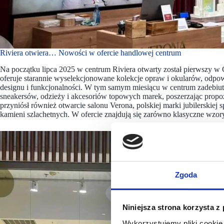
Riviera otwiera… Nowości w ofercie handlowej centrum
Na początku lipca 2025 w centrum Riviera otwarty został pierwszy
oferuje starannie wyselekcjonowane kolekcje opraw i okularów, odpo
designu i funkcjonalności. W tym samym miesiącu w centrum zadebiut
sneakersów, odzieży i akcesoriów topowych marek, poszerzając propoz
przyniósł również otwarcie salonu Verona, polskiej marki jubilerskiej spe
kamieni szlachetnych. W ofercie znajdują się zarówno klasyczne wzor
Zgoda
Niniejsza strona korzysta z
Wykorzystujemy pliki cookie 