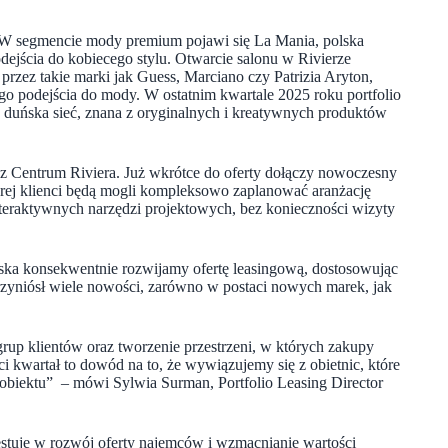
. W segmencie mody premium pojawi się La Mania, polska
dejścia do kobiecego stylu. Otwarcie salonu w Rivierze
przez takie marki jak Guess, Marciano czy Patrizia Aryton,
go podejścia do mody. W ostatnim kwartale 2025 roku portfolio
 duńska sieć, znana z oryginalnych i kreatywnych produktów
ez Centrum Riviera. Już wkrótce do oferty dołączy nowoczesny
órej klienci będą mogli kompleksowo zaplanować aranżację
interaktywnych narzędzi projektowych, bez konieczności wizyty
ska konsekwentnie rozwijamy ofertę leasingową, dostosowując
przyniósł wiele nowości, zarówno w postaci nowych marek, jak
 grup klientów oraz tworzenie przestrzeni, w których zakupy
 kwartał to dowód na to, że wywiązujemy się z obietnic, które
 obiektu”
– mówi Sylwia Surman, Portfolio Leasing Director
stuje w rozwój oferty najemców i wzmacnianie wartości