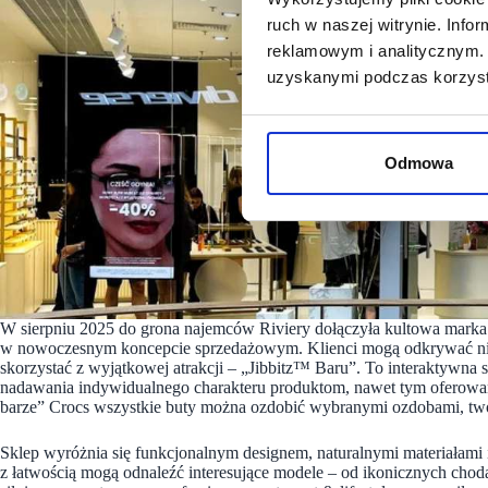
ruch w naszej witrynie. Inf
reklamowym i analitycznym. 
uzyskanymi podczas korzysta
Odmowa
W sierpniu 2025 do grona najemców Riviery dołączyła kultowa marka
w nowoczesnym koncepcie sprzedażowym. Klienci mogą odkrywać nie t
skorzystać z wyjątkowej atrakcji – „Jibbitz™ Baru”. To interaktywna st
nadawania indywidualnego charakteru produktom, nawet tym oferow
barze” Crocs wszystkie buty można ozdobić wybranymi ozdobami, tw
Sklep wyróżnia się funkcjonalnym designem, naturalnymi materiałami i 
z łatwością mogą odnaleźć interesujące modele – od ikonicznych chod