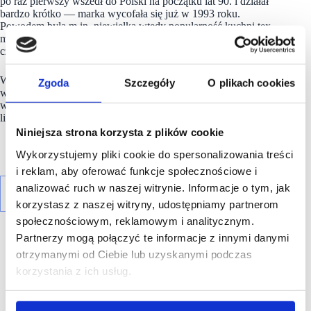
po raz pierwszy wszedł do Polski na początku lat 90. i działał
bardzo krótko — marka wycofała się już w 1993 roku.
Powodem była m.in. niewielka wtedy popularność kuchni tex-
mex oraz słaba rozpoznawalność produktów takich jak tacos
czy burrito.
Według dostępnych informacji Taco Bell w Polsce miał
Zgoda
Szczegóły
O plikach cookies
wówczas jedynie pojedyncze lokale i nie zdążył rozwinąć
większej sieci restauracji. Firma nie podała oficjalnie dokładnej
liczby wszystkich działających wtedy punktów.
Niniejsza strona korzysta z plików cookie
Wykorzystujemy pliki cookie do spersonalizowania treści
i reklam, aby oferować funkcje społecznościowe i
analizować ruch w naszej witrynie. Informacje o tym, jak
korzystasz z naszej witryny, udostępniamy partnerom
społecznościowym, reklamowym i analitycznym.
Partnerzy mogą połączyć te informacje z innymi danymi
otrzymanymi od Ciebie lub uzyskanymi podczas
korzystania z ich usług.
R E K L A M A