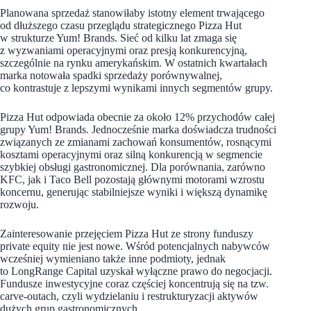
Planowana sprzedaż stanowiłaby istotny element trwającego
od dłuższego czasu przeglądu strategicznego Pizza Hut
w strukturze Yum! Brands. Sieć od kilku lat zmaga się
z wyzwaniami operacyjnymi oraz presją konkurencyjną,
szczególnie na rynku amerykańskim. W ostatnich kwartałach
marka notowała spadki sprzedaży porównywalnej,
co kontrastuje z lepszymi wynikami innych segmentów grupy.
Pizza Hut odpowiada obecnie za około 12% przychodów całej
grupy Yum! Brands. Jednocześnie marka doświadcza trudności
związanych ze zmianami zachowań konsumentów, rosnącymi
kosztami operacyjnymi oraz silną konkurencją w segmencie
szybkiej obsługi gastronomicznej. Dla porównania, zarówno
KFC, jak i Taco Bell pozostają głównymi motorami wzrostu
koncernu, generując stabilniejsze wyniki i większą dynamikę
rozwoju.
Zainteresowanie przejęciem Pizza Hut ze strony funduszy
private equity nie jest nowe. Wśród potencjalnych nabywców
wcześniej wymieniano także inne podmioty, jednak
to LongRange Capital uzyskał wyłączne prawo do negocjacji.
Fundusze inwestycyjne coraz częściej koncentrują się na tzw.
carve-outach, czyli wydzielaniu i restrukturyzacji aktywów
dużych grup gastronomicznych.