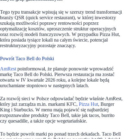
Tego typu transakcje wpisują się w szerszy trend transformacji
branży QSR (quick service restaurant), w której inwestorzy
szukają możliwości poprawy rentowności poprzez
optymalizację kosztów, uproszczenie struktur operacyjnych
oraz rozwój modeli franczyzowych. W przypadku Pizza Hut,
która posiada tysiące lokali na całym świecie, potencjał
restrukturyzacyjny pozostaje znaczący.
Powrót Taco Bell do Polski
AmRest
poinformował, że planuje ponownie wprowadzić
markę Taco Bell do Polski. Pierwsza restauracja ma zostać
otwarta w IV kwartale 2026 roku, a kolejne lokale będą
uruchamiane stopniowo w następnych latach.
Za rozwój sieci w Polsce odpowiadać będzie właśnie AmRest,
który już zarządza m.in. markami KFC,
Pizza Hut
, Burger
King i Starbucks. W menu mają pojawić się najbardziej
rozpoznawalne produkty Taco Bell, takie jak tacos, burrito
czy quesadille, a także opcje wegetariańskie.
To będzie powrót marki po ponad trzech dekadach. Taco Bell