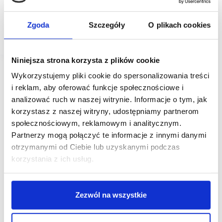
Silesia City Center poszerza ofertę o markę jubilerską
Auroria. 7 i 8 sierpnia sieć otworzyła swój pierwszy
Zgoda
Szczegóły
O plikach cookies
salon w Katowicach. Lokal zlokalizowany jest obok
sklepu CCC.
Niniejsza strona korzysta z plików cookie
Wykorzystujemy pliki cookie do spersonalizowania treści
i reklam, aby oferować funkcje społecznościowe i
analizować ruch w naszej witrynie. Informacje o tym, jak
korzystasz z naszej witryny, udostępniamy partnerom
społecznościowym, reklamowym i analitycznym.
Partnerzy mogą połączyć te informacje z innymi danymi
otrzymanymi od Ciebie lub uzyskanymi podczas
korzystania z ich usług.
Zezwól na wszystkie