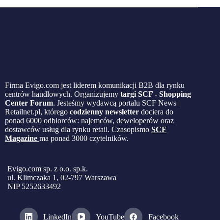
Firma Evigo.com jest liderem komunikacji B2B dla rynku
centrów handlowych. Organizujemy
targi SCF - Shopping
Center Forum
. Jesteśmy wydawcą portalu SCF News |
Retailnet.pl, którego
codzienny newsletter
dociera do
ponad 6000 odbiorców: najemców, deweloperów oraz
dostawców usług dla rynku retail. Czasopismo
SCF
Magazine
ma ponad 3000 czytelników.
Evigo.com sp. z o.o. sp.k.
ul. Klimczaka 1, 02-797 Warszawa
NIP 5252633492
LinkedIn
YouTube
Facebook