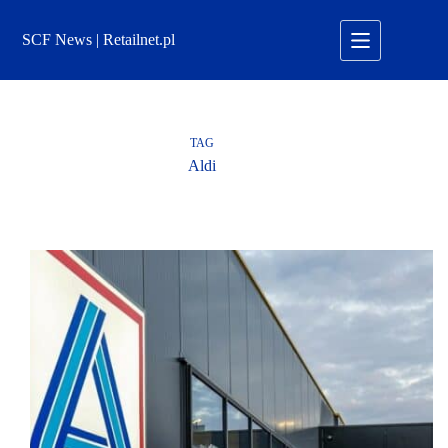
Przejdź
do
SCF News | Retailnet.pl
treści
TAG
Aldi