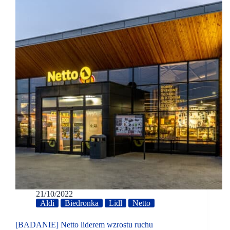
21/10/2022
Aldi
Biedronka
Lidl
Netto
[BADANIE] Netto liderem wzrostu ruchu