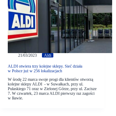
21/03/2023
Aldi
ALDI otwiera trzy kolejne sklepy. Sieć działa
w Polsce już w 256 lokalizacjach
W środę 22 marca swoje progi dla klientów otworzą
kolejne sklepy ALDI - w Suwałkach, przy ul.
Pułaskiego 71 oraz w Zielonej Górze, przy ul. Zacisze
7. W czwartek, 23 marca ALDI pierwszy raz zagości
w Iławie.