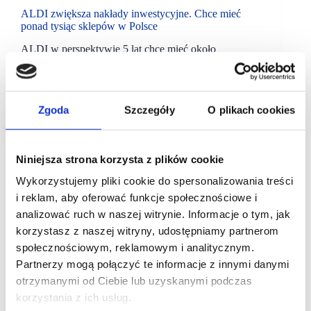
ALDI zwiększa nakłady inwestycyjne. Chce mieć
ponad tysiąc sklepów w Polsce
ALDI w perspektywie 5 lat chce mieć około
sześciuset sklepów w Polsce. Docelowo ponad tysiąc.
W ciągu najbliższych tygodni sieć uruchomi
kilkanaście nowych placówek w całym kraju.
Dyskonter jest…
Zgoda
Szczegóły
O plikach cookies
Niniejsza strona korzysta z plików cookie
Wykorzystujemy pliki cookie do spersonalizowania treści
i reklam, aby oferować funkcje społecznościowe i
analizować ruch w naszej witrynie. Informacje o tym, jak
korzystasz z naszej witryny, udostępniamy partnerom
społecznościowym, reklamowym i analitycznym.
Partnerzy mogą połączyć te informacje z innymi danymi
otrzymanymi od Ciebie lub uzyskanymi podczas
korzystania z ich usług.