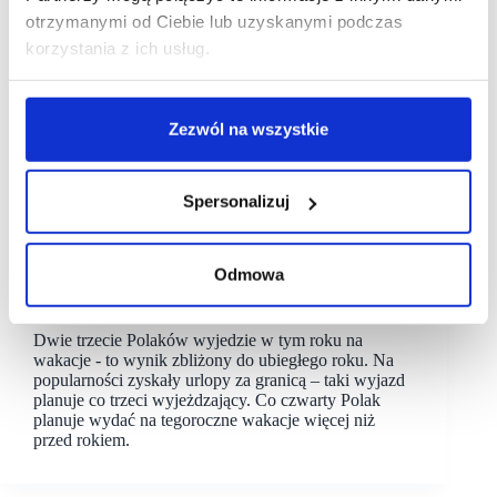
otrzymanymi od Ciebie lub uzyskanymi podczas
korzystania z ich usług.
Zezwól na wszystkie
Spersonalizuj
28/07/2023
Badanie
Odmowa
[BADANIE] Podczas wyjazdów klienci stawiają
na lokalność, ale chętnie wybierają znane sklepy
Dwie trzecie Polaków wyjedzie w tym roku na
wakacje - to wynik zbliżony do ubiegłego roku. Na
popularności zyskały urlopy za granicą – taki wyjazd
planuje co trzeci wyjeżdzający. Co czwarty Polak
planuje wydać na tegoroczne wakacje więcej niż
przed rokiem.