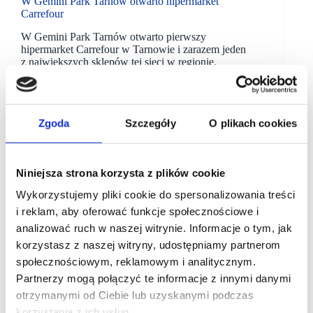
W Gemini Park Tarnów otwarto hipermarket
Carrefour
W Gemini Park Tarnów otwarto pierwszy
hipermarket Carrefour w Tarnowie i zarazem jeden
z największych sklepów tej sieci w regionie.
Na powierzchni sprzedaży obejmującej 5,6 tys. m kw.
można znaleźć aż 22 tys.…
Zgoda
Szczegóły
O plikach cookies
Niniejsza strona korzysta z plików cookie
Wykorzystujemy pliki cookie do spersonalizowania treści
i reklam, aby oferować funkcje społecznościowe i
analizować ruch w naszej witrynie. Informacje o tym, jak
korzystasz z naszej witryny, udostępniamy partnerom
społecznościowym, reklamowym i analitycznym.
Partnerzy mogą połączyć te informacje z innymi danymi
otrzymanymi od Ciebie lub uzyskanymi podczas
korzystania z ich usług.