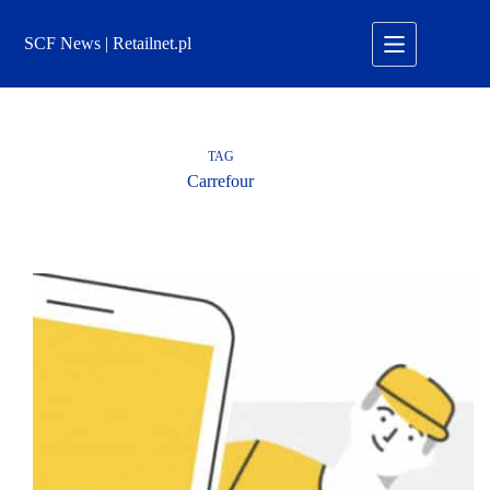
Przejdź
do
SCF News | Retailnet.pl
treści
TAG
Carrefour