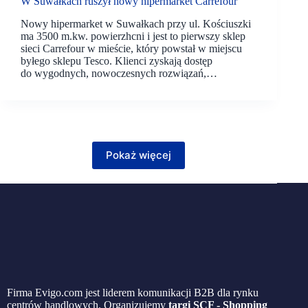
W Suwałkach ruszył nowy hipermarket Carrefour
Nowy hipermarket w Suwałkach przy ul. Kościuszki
ma 3500 m.kw. powierzhcni i jest to pierwszy sklep
sieci Carrefour w mieście, który powstał w miejscu
byłego sklepu Tesco. Klienci zyskają dostęp
do wygodnych, nowoczesnych rozwiązań,…
Pokaż więcej
Firma Evigo.com jest liderem komunikacji B2B dla rynku
centrów handlowych. Organizujemy
targi SCF - Shopping