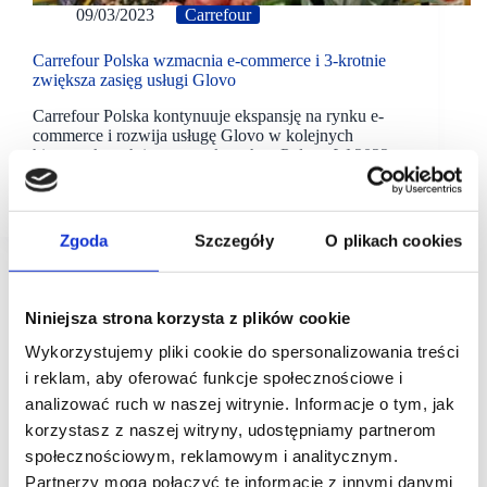
09/03/2023
Carrefour
Carrefour Polska wzmacnia e-commerce i 3-krotnie
zwiększa zasięg usługi Glovo
Carrefour Polska kontynuuje ekspansję na rynku e-
commerce i rozwija usługę Glovo w kolejnych
hipermarketach i supermarketach w Polsce. W 2022
roku usługa ta działała w 38 sklepach sieci w 9
miastach.
Zgoda
Szczegóły
O plikach cookies
Niniejsza strona korzysta z plików cookie
Wykorzystujemy pliki cookie do spersonalizowania treści
i reklam, aby oferować funkcje społecznościowe i
analizować ruch w naszej witrynie. Informacje o tym, jak
korzystasz z naszej witryny, udostępniamy partnerom
społecznościowym, reklamowym i analitycznym.
Partnerzy mogą połączyć te informacje z innymi danymi