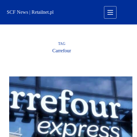
Przejdź
do
SCF News | Retailnet.pl
treści
TAG
Carrefour