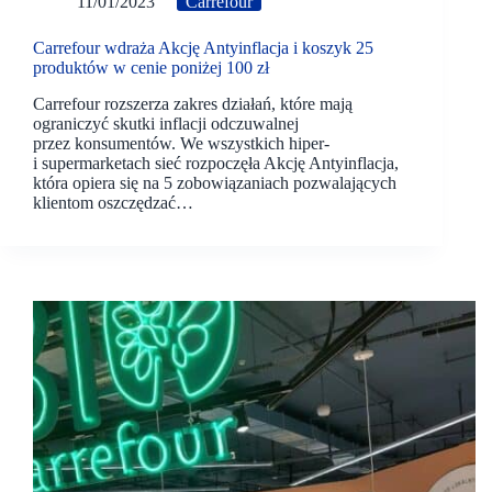
11/01/2023
Carrefour
Carrefour wdraża Akcję Antyinflacja i koszyk 25
produktów w cenie poniżej 100 zł
Carrefour rozszerza zakres działań, które mają
ograniczyć skutki inflacji odczuwalnej
przez konsumentów. We wszystkich hiper-
i supermarketach sieć rozpoczęła Akcję Antyinflacja,
która opiera się na 5 zobowiązaniach pozwalających
klientom oszczędzać…