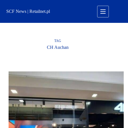
Przejdź
do
SCF News | Retailnet.pl
treści
TAG
CH Auchan