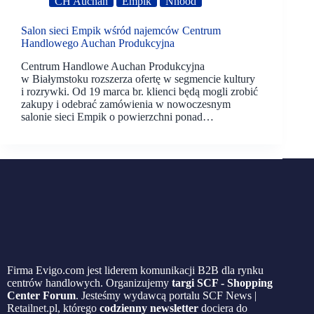
CH Auchan
Empik
Nhood
Salon sieci Empik wśród najemców Centrum
Handlowego Auchan Produkcyjna
Centrum Handlowe Auchan Produkcyjna
w Białymstoku rozszerza ofertę w segmencie kultury
i rozrywki. Od 19 marca br. klienci będą mogli zrobić
zakupy i odebrać zamówienia w nowoczesnym
salonie sieci Empik o powierzchni ponad…
Firma Evigo.com jest liderem komunikacji B2B dla rynku
centrów handlowych. Organizujemy
targi SCF - Shopping
Center Forum
. Jesteśmy wydawcą portalu SCF News |
Retailnet.pl, którego
codzienny newsletter
dociera do