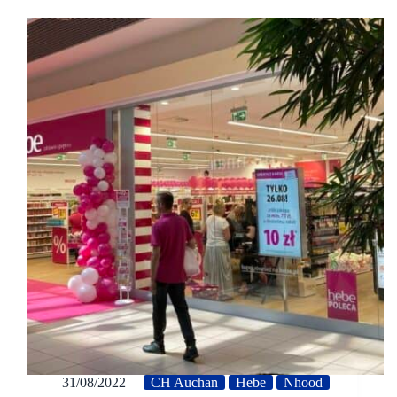
31/08/2022
CH Auchan
Hebe
Nhood