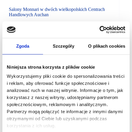
Salony Monnari w dwóch wielkopolskich Centrach
Handlowych Auchan
Centra Handlowe Auchan w Komornikach
i Swadzimiu wzbogaciły swoją ofertę modową.
Te wielkopolskie obiekty na lokalizację swoich
sklepów wybrała polska marka Monnari. Salony
pod tym szyldem zajęły przestronne lokale,
Zgoda
Szczegóły
O plikach cookies
o powierzchni…
Niniejsza strona korzysta z plików cookie
Wykorzystujemy pliki cookie do spersonalizowania treści
i reklam, aby oferować funkcje społecznościowe i
analizować ruch w naszej witrynie. Informacje o tym, jak
korzystasz z naszej witryny, udostępniamy partnerom
społecznościowym, reklamowym i analitycznym.
Partnerzy mogą połączyć te informacje z innymi danymi
otrzymanymi od Ciebie lub uzyskanymi podczas
korzystania z ich usług.