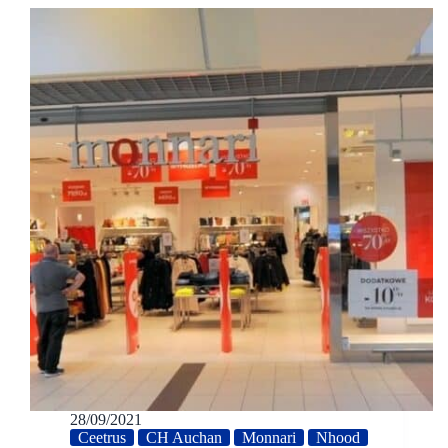
28/09/2021
Ceetrus
CH Auchan
Monnari
Nhood