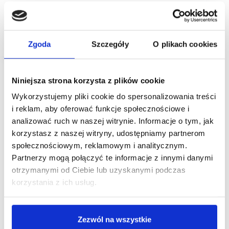
EPP już zrealizował cele redukcji emisji na 2030 r.,
obniżając emisje w zakresach 1 i 2 o ponad 50%, a w
zakresie 3 o 32% względem 2019 r., zgodnie z celami
zatwierdzonymi przez SBTi.
Zgoda
Szczegóły
O plikach cookies
Niniejsza strona korzysta z plików cookie
Wykorzystujemy pliki cookie do spersonalizowania treści
i reklam, aby oferować funkcje społecznościowe i
analizować ruch w naszej witrynie. Informacje o tym, jak
korzystasz z naszej witryny, udostępniamy partnerom
społecznościowym, reklamowym i analitycznym.
Partnerzy mogą połączyć te informacje z innymi danymi
otrzymanymi od Ciebie lub uzyskanymi podczas
korzystania z ich usług.
Zezwól na wszystkie