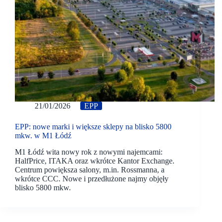
21/01/2026
EPP
EPP: nowe marki i większe sklepy na blisko 5800
mkw. w M1 Łódź
M1 Łódź wita nowy rok z nowymi najemcami:
HalfPrice, ITAKA oraz wkrótce Kantor Exchange.
Centrum powiększa salony, m.in. Rossmanna, a
wkrótce CCC. Nowe i przedłużone najmy objęły
blisko 5800 mkw.