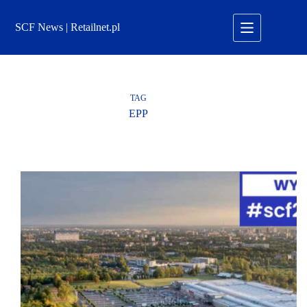
Przejdź
do
SCF News | Retailnet.pl
treści
TAG
EPP