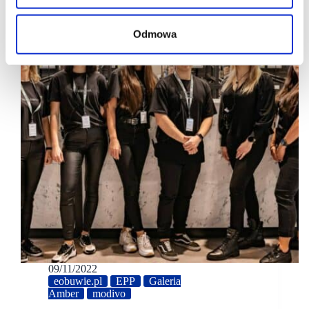
Odmowa
09/11/2022
eobuwie.pl
EPP
Galeria
Amber
modivo