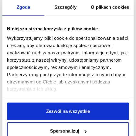
Zgoda
Szczegóły
O plikach cookies
Niniejsza strona korzysta z plików cookie
Wykorzystujemy pliki cookie do spersonalizowania treści
18/11/2022
i reklam, aby oferować funkcje społecznościowe i
CCC
Galeria
Amber
HalfPrice
modivo
analizować ruch w naszej witrynie. Informacje o tym, jak
korzystasz z naszej witryny, udostępniamy partnerom
Galeria Amber ze wzmocnioną ofertą modową
społecznościowym, reklamowym i analitycznym.
Partnerzy mogą połączyć te informacje z innymi danymi
Zarządzana przez EPP Galeria Amber znacząco
wzmocniła swoją ofertę. Do grona najemców centrum
otrzymanymi od Ciebie lub uzyskanymi podczas
handlowego dołączyły debiutujący na kaliskim rynku
korzystania z ich usług.
HalfPrice oraz innowacyjny koncept eobuwie.pl
połączony z przymierzalnią MODIVO. Salon
obuwniczy…
Zezwól na wszystkie
Spersonalizuj