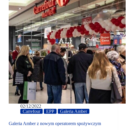
02/12/2022
Carrefour
EPP
Galeria Amber
Galeria Amber z nowym operatorem spożywczym