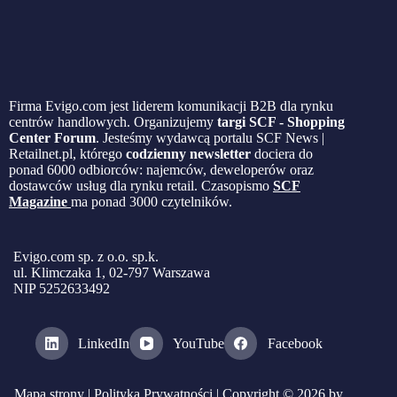
Firma Evigo.com jest liderem komunikacji B2B dla rynku
centrów handlowych. Organizujemy
targi SCF - Shopping
Center Forum
. Jesteśmy wydawcą portalu SCF News |
Retailnet.pl, którego
codzienny newsletter
dociera do
ponad 6000 odbiorców: najemców, deweloperów oraz
dostawców usług dla rynku retail. Czasopismo
SCF
Magazine
ma ponad 3000 czytelników.
Evigo.com sp. z o.o. sp.k.
ul. Klimczaka 1, 02-797 Warszawa
NIP 5252633492
LinkedIn
YouTube
Facebook
Mapa strony
|
Polityka Prywatności
| Copyright © 2026 by