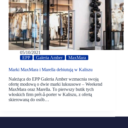
05/10/2021
EPP
Galeria Amber
MaxMara
Marki MaxMara i Marella debiutują w Kaliszu
Należąca do EPP Galeria Amber wzmacnia swoją
ofertę modową o dwie marki luksusowe – Weekend
MaxMara oraz Marella. To pierwszy butik tych
włoskich firm prét-â-porter w Kaliszu, z ofertą
skierowaną do osób…