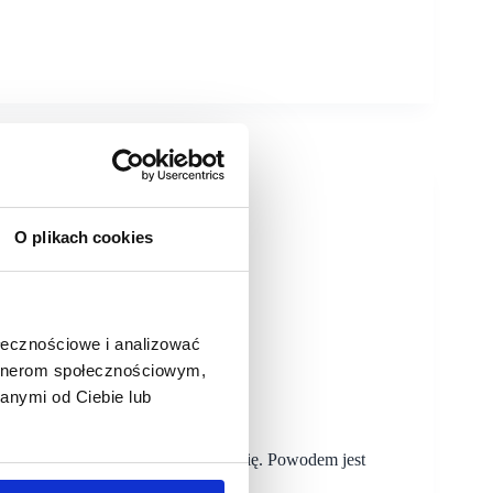
O plikach cookies
ołecznościowe i analizować
artnerom społecznościowym,
anymi od Ciebie lub
Park w Koszalinie nie odbędzie się. Powodem jest