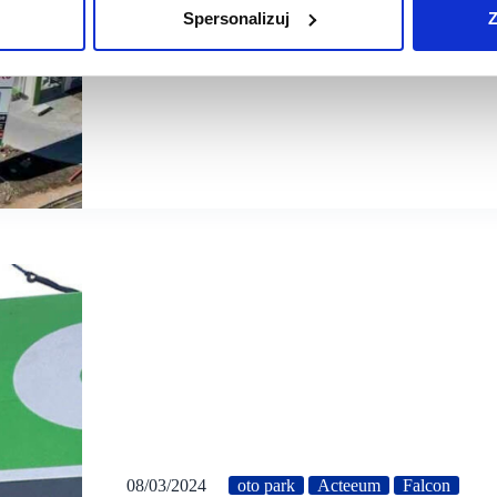
Spersonalizuj
Z
08/03/2024
oto park
Acteeum
Falcon