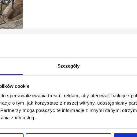
Szczegóły
 plików cookie
do spersonalizowania treści i reklam, aby oferować funkcje sp
ormacje o tym, jak korzystasz z naszej witryny, udostępniamy p
20/03/2024
Falcon
Acteeum
Partnerzy mogą połączyć te informacje z innymi danymi otrzym
nia z ich usług.
OTO Park Koszalin przesuwa termin otwarcia
Planowane na 21 marca otwarcie centrum handlowego OTO 
niedopełnienie wszystkich wymagań straży pożarnej.