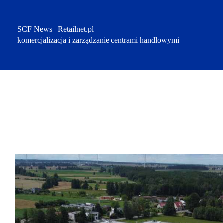
Przejdź
do
treści
SCF News | Retailnet.pl
komercjalizacja i zarządzanie centrami handlowymi