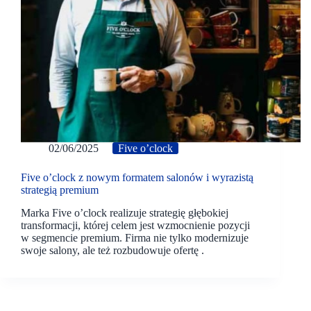
02/06/2025
Five o’clock
Five o’clock z nowym formatem salonów i wyrazistą
strategią premium
Marka Five o’clock realizuje strategię głębokiej
transformacji, której celem jest wzmocnienie pozycji
w segmencie premium. Firma nie tylko modernizuje
swoje salony, ale też rozbudowuje ofertę .