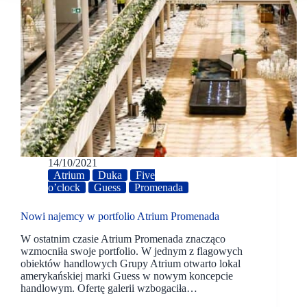
14/10/2021
Atrium
Duka
Five
o’clock
Guess
Promenada
Nowi najemcy w portfolio Atrium Promenada
W ostatnim czasie Atrium Promenada znacząco
wzmocniła swoje portfolio. W jednym z flagowych
obiektów handlowych Grupy Atrium otwarto lokal
amerykańskiej marki Guess w nowym koncepcie
handlowym. Ofertę galerii wzbogaciła…