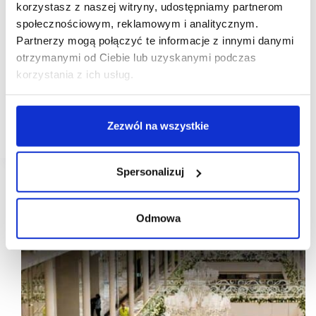
Zoo
Rossmann
Stary Browar
korzystasz z naszej witryny, udostępniamy partnerom
społecznościowym, reklamowym i analitycznym.
Stary Browar finalizuje remodelling strefy
Partnerzy mogą połączyć te informacje z innymi danymi
codziennych zakupów
otrzymanymi od Ciebie lub uzyskanymi podczas
W poznańskim Starym Browarze poziom -1 skrzydła
korzystania z ich usług.
Atrium to strefa codziennych zakupów.
W tej przestrzeni zakończono w tym roku ważne
projekty: generalny remont powierzchni i zmiana
operatora spożywczego na Carrefour Market,
Zezwól na wszystkie
otwarcie…
Spersonalizuj
Odmowa