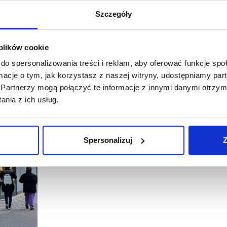
Szczegóły
 plików cookie
do spersonalizowania treści i reklam, aby oferować funkcje sp
23/11/2021
Flying Tiger
Flying Tiger Copenh
ormacje o tym, jak korzystasz z naszej witryny, udostępniamy p
Partnerzy mogą połączyć te informacje z innymi danymi otrzym
Flying Tiger ruszył ze sprzedażą online w Polsce
nia z ich usług.
Flying Tiger Copenhagen uruchomił dostawę do Polski. Kli
Jak podkreśla Igor Kostenyuk, Country Manager Flying T
do uruchomienia…
Spersonalizuj
Z