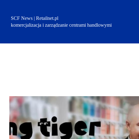
Przejdź
do
treści
SCF News | Retailnet.pl
komercjalizacja i zarządzanie centrami handlowymi