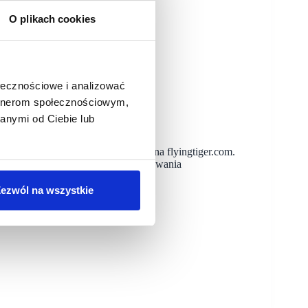
O plikach cookies
ołecznościowe i analizować
agen
artnerom społecznościowym,
anymi od Ciebie lub
enci mogą już robić zakupy online na flyingtiger.com.
iger Copenhagen, w Polsce przygotowania
ezwól na wszystkie