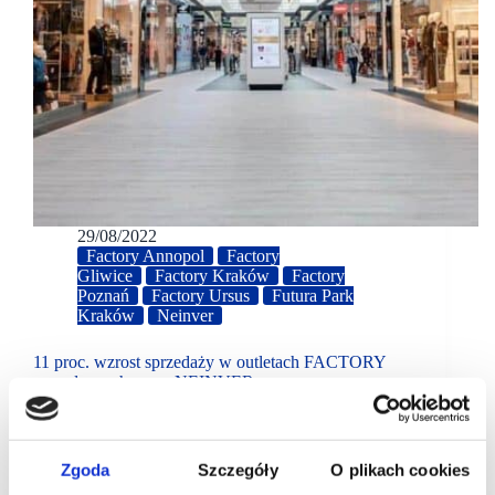
29/08/2022
Factory Annopol
Factory
Gliwice
Factory Kraków
Factory
Poznań
Factory Ursus
Futura Park
Kraków
Neinver
11 proc. wzrost sprzedaży w outletach FACTORY
zarządzanych przez NEINVER
Wzrost wartości sprzedaży o 11 proc. odnotowano
w outletach FACTORY w Polsce w drugim kwartale
2022 roku w porównaniu do tego samego okresu roku
Zgoda
Szczegóły
O plikach cookies
2019 – podaje NEINVER, lider rynku outletów…