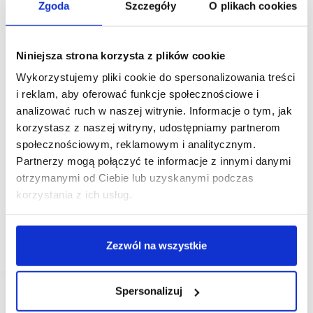
Zgoda
Szczegóły
O plikach cookies
Niniejsza strona korzysta z plików cookie
Wykorzystujemy pliki cookie do spersonalizowania treści
i reklam, aby oferować funkcje społecznościowe i
analizować ruch w naszej witrynie. Informacje o tym, jak
korzystasz z naszej witryny, udostępniamy partnerom
10/05/2021
Galeria Północna
GTC
społecznościowym, reklamowym i analitycznym.
Partnerzy mogą połączyć te informacje z innymi danymi
Galeria Północna inwestuje w ogród na dachu
otrzymanymi od Ciebie lub uzyskanymi podczas
W ogrodzie na dachu Galerii Północnej powstała
korzystania z ich usług.
unikatowa scenografia stworzona m.in. z stu
gigantycznych kwiatów o wysokości blisko 200 cm.
To atrakcja zarówno dla klientów, jak i miłośników
fotografii, szukających ciekawych miejsc…
Zezwól na wszystkie
Spersonalizuj