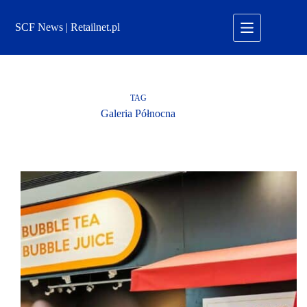
Przejdź
do
SCF News | Retailnet.pl
treści
TAG
Galeria Północna