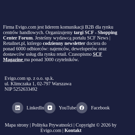
Firma Evigo.com jest liderem komunikacji B2B dla rynku
centrów handlowych. Organizujemy
targi SCF - Shopping
Center Forum
. Jesteśmy wydawcą portalu SCF News |
Retailnet.pl, którego
codzienny newsletter
dociera do
ponad 6000 odbiorców: najemców, deweloperów oraz
dostawców usług dla rynku retail. Czasopismo
SCF
Magazine
ma ponad 3000 czytelników.
Evigo.com sp. z o.o. sp.k.
ul. Klimczaka 1, 02-797 Warszawa
NIP 5252633492
LinkedIn
YouTube
Facebook
Mapa strony
|
Polityka Prywatności
| Copyright © 2026 by
Evigo.com |
Kontakt