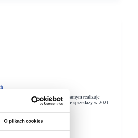
ch
cymi w galeriach handlowych. Tym samym realizuje
la na pozytywne prognozy w zakresie sprzedaży w 2021
O plikach cookies