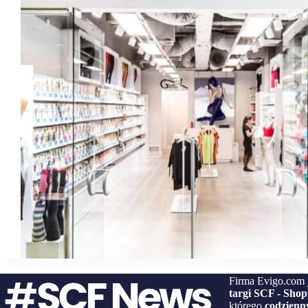
Firma Evigo.com 
targi SCF - Sho
którego
codzienny