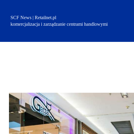
Przejdź
do
treści
SCF News | Retailnet.pl
komercjalizacja i zarządzanie centrami handlowymi