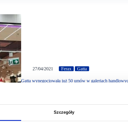
27/04/2021
Ferax
Gatta
Gatta wynegocjowała już 50 umów w galeriach handlowy
Gatta sfinalizowała już negocjacje 50 umów z wynajmują
założenia przyjęte w postępowaniu sanacyjnym, co pozwa
roku. Wszystkie oszczędności…
Szczegóły