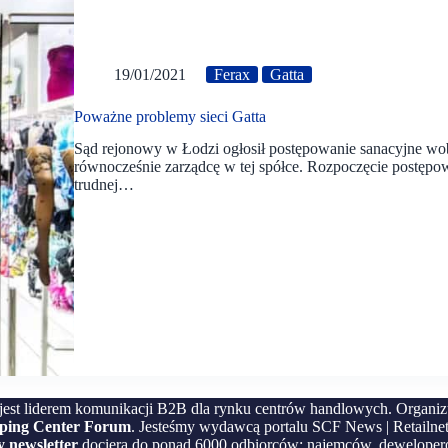
19/01/2021
Ferax
Gatta
Poważne problemy sieci Gatta
Sąd rejonowy w Łodzi ogłosił postępowanie sanacyjne wobe
równocześnie zarządcę w tej spółce. Rozpoczęcie postępow
trudnej…
jest liderem komunikacji B2B dla rynku centrów handlowych. Organi
pping Center Forum
. Jesteśmy wydawcą portalu SCF News | Retailnet
 newsletter
dociera do ponad 6000 odbiorców: najemców, deweloper