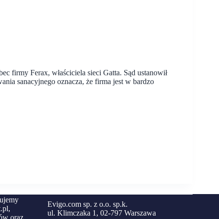
c firmy Ferax, właściciela sieci Gatta. Sąd ustanowił
ania sanacyjnego oznacza, że firma jest w bardzo
zujemy
Evigo.com sp. z o.o. sp.k.
.pl,
ul. Klimczaka 1, 02-797 Warszawa
ów oraz