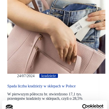
24/07/2024
kradzieże
Spada liczba kradzieży w sklepach w Polsce
W pierwszym półroczu br. stwierdzono 17,1 tys.
przestępstw kradzieży w sklepach, czyli o 28,5%
mniej niż przed rokiem. Jak wynika z danych KGP
liczba wykroczeń kradzieży również spadła.