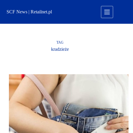
Przejdź
do
SCF News | Retailnet.pl
treści
TAG
kradzieże