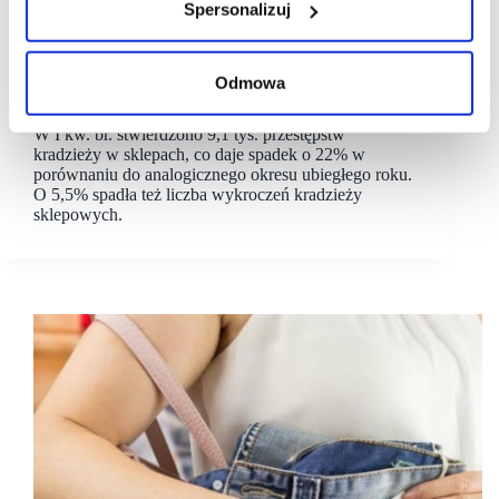
Spersonalizuj
21/05/2024
kradzieże
Odmowa
Spadła liczba kradzieży w sklepach w Polsce
W I kw. br. stwierdzono 9,1 tys. przestępstw
kradzieży w sklepach, co daje spadek o 22% w
porównaniu do analogicznego okresu ubiegłego roku.
O 5,5% spadła też liczba wykroczeń kradzieży
sklepowych.