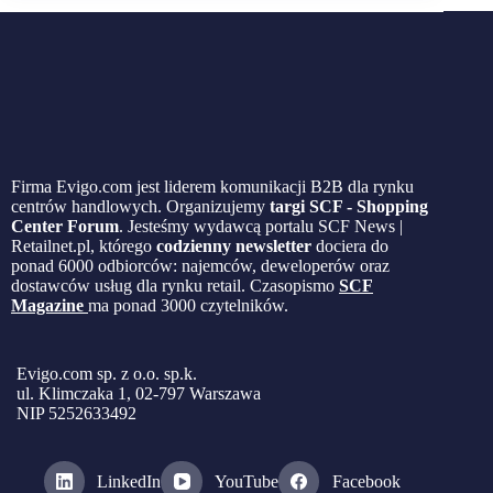
Firma Evigo.com jest liderem komunikacji B2B dla rynku
centrów handlowych. Organizujemy
targi SCF - Shopping
Center Forum
. Jesteśmy wydawcą portalu SCF News |
Retailnet.pl, którego
codzienny newsletter
dociera do
ponad 6000 odbiorców: najemców, deweloperów oraz
dostawców usług dla rynku retail. Czasopismo
SCF
Magazine
ma ponad 3000 czytelników.
Evigo.com sp. z o.o. sp.k.
ul. Klimczaka 1, 02-797 Warszawa
NIP 5252633492
LinkedIn
YouTube
Facebook