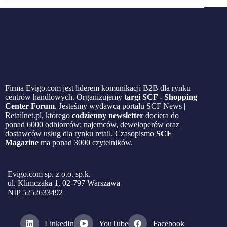
Firma Evigo.com jest liderem komunikacji B2B dla rynku
centrów handlowych. Organizujemy
targi SCF - Shopping
Center Forum
. Jesteśmy wydawcą portalu SCF News |
Retailnet.pl, którego
codzienny newsletter
dociera do
ponad 6000 odbiorców: najemców, deweloperów oraz
dostawców usług dla rynku retail. Czasopismo
SCF
Magazine
ma ponad 3000 czytelników.
Evigo.com sp. z o.o. sp.k.
ul. Klimczaka 1, 02-797 Warszawa
NIP 5252633492
LinkedIn
YouTube
Facebook