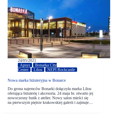
24/05/2021
Apsys
Bonarka City
Center
Lilou
NEPI Rockcastle
Nowa marka biżuteryjna w Bonarce
Do grona najemców Bonarki dołączyła marka Lilou
oferująca biżuterię i akcesoria. 24 maja br. otwarto jej
nowoczesny butik z atelier. Nowy salon mieści się
na pierwszym piętrze krakowskiej galerii i zajmuje…