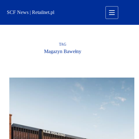
Przejdź
do
SCF News | Retailnet.pl
treści
TAG
Magazyn Bawełny