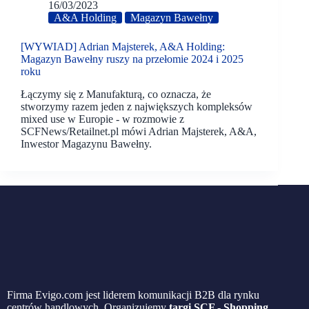
16/03/2023
A&A Holding
Magazyn Bawełny
[WYWIAD] Adrian Majsterek, A&A Holding:
Magazyn Bawełny ruszy na przełomie 2024 i 2025
roku
Łączymy się z Manufakturą, co oznacza, że
stworzymy razem jeden z największych kompleksów
mixed use w Europie - w rozmowie z
SCFNews/Retailnet.pl mówi Adrian Majsterek, A&A,
Inwestor Magazynu Bawełny.
Firma Evigo.com jest liderem komunikacji B2B dla rynku
centrów handlowych. Organizujemy
targi SCF - Shopping