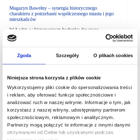
Magazyn Bawełny – synergia historycznego
charakteru z potrzebami współczesnego miasta i jego
mieszkańców
W Łodzi, w historycznym budynku dawnego
Magazynu Bawełny, powstaje wyjątkowy obiekt
biurowo-usługowy. Wspólnie z ikoną miasta –
Manufakturą, stworzy on jeden z największych
kompleksów mixed-use w Europie.
Zgoda
Szczegóły
O plikach cookies
Niniejsza strona korzysta z plików cookie
Wykorzystujemy pliki cookie do spersonalizowania treści
i reklam, aby oferować funkcje społecznościowe i
analizować ruch w naszej witrynie. Informacje o tym, jak
korzystasz z naszej witryny, udostępniamy partnerom
społecznościowym, reklamowym i analitycznym.
Partnerzy mogą połączyć te informacje z innymi danymi
otrzymanymi od Ciebie lub uzyskanymi podczas
korzystania z ich usług.