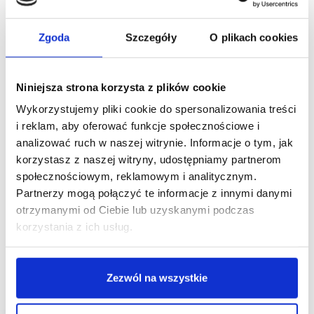
Zgoda
Szczegóły
O plikach cookies
Niniejsza strona korzysta z plików cookie
Wykorzystujemy pliki cookie do spersonalizowania treści
i reklam, aby oferować funkcje społecznościowe i
analizować ruch w naszej witrynie. Informacje o tym, jak
19/03/2021
korzystasz z naszej witryny, udostępniamy partnerom
CH Auchan
Empik
Nhood
społecznościowym, reklamowym i analitycznym.
Partnerzy mogą połączyć te informacje z innymi danymi
Salon sieci Empik wśród najemców Centrum
Handlowego Auchan Produkcyjna
otrzymanymi od Ciebie lub uzyskanymi podczas
korzystania z ich usług.
Centrum Handlowe Auchan Produkcyjna
w Białymstoku rozszerza ofertę w segmencie kultury
i rozrywki. Od 19 marca br. klienci będą mogli zrobić
zakupy i odebrać zamówienia w nowoczesnym
Zezwól na wszystkie
salonie sieci Empik o powierzchni ponad…