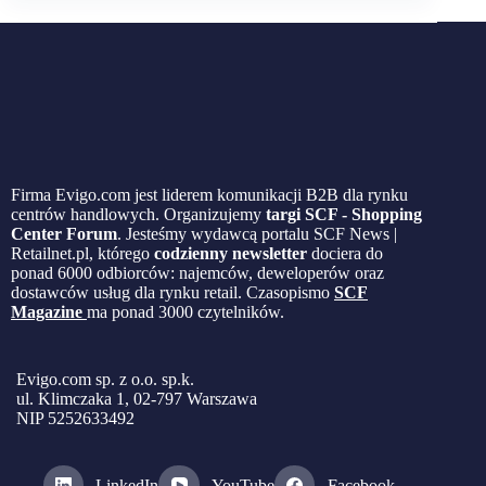
Firma Evigo.com jest liderem komunikacji B2B dla rynku
centrów handlowych. Organizujemy
targi SCF - Shopping
Center Forum
. Jesteśmy wydawcą portalu SCF News |
Retailnet.pl, którego
codzienny newsletter
dociera do
ponad 6000 odbiorców: najemców, deweloperów oraz
dostawców usług dla rynku retail. Czasopismo
SCF
Magazine
ma ponad 3000 czytelników.
Evigo.com sp. z o.o. sp.k.
ul. Klimczaka 1, 02-797 Warszawa
NIP 5252633492
LinkedIn
YouTube
Facebook