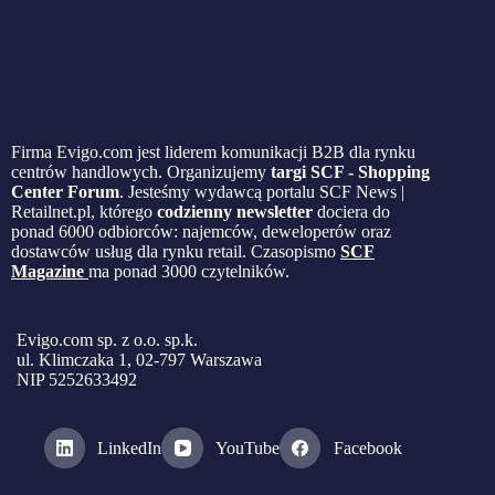
Firma Evigo.com jest liderem komunikacji B2B dla rynku
centrów handlowych. Organizujemy
targi SCF - Shopping
Center Forum
. Jesteśmy wydawcą portalu SCF News |
Retailnet.pl, którego
codzienny newsletter
dociera do
ponad 6000 odbiorców: najemców, deweloperów oraz
dostawców usług dla rynku retail. Czasopismo
SCF
Magazine
ma ponad 3000 czytelników.
Evigo.com sp. z o.o. sp.k.
ul. Klimczaka 1, 02-797 Warszawa
NIP 5252633492
LinkedIn
YouTube
Facebook