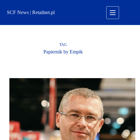
Przejdź
do
SCF News | Retailnet.pl
treści
TAG
Papiernik by Empik