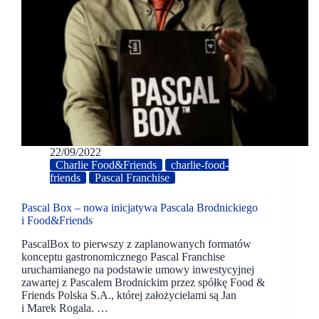
22/09/2022
Charlie Food&Friends
charlie-food-
friends
Pascal Franchise
Pascal Box – nowa inicjatywa Pascala Brodnickiego
i Food&Friends
PascalBox to pierwszy z zaplanowanych formatów
konceptu gastronomicznego Pascal Franchise
uruchamianego na podstawie umowy inwestycyjnej
zawartej z Pascalem Brodnickim przez spółkę Food &
Friends Polska S.A., której założycielami są Jan
i Marek Rogala. …