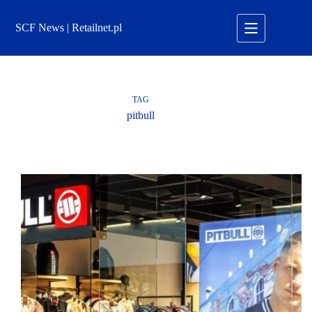
Przejdź
do
SCF News | Retailnet.pl
treści
TAG
pitbull