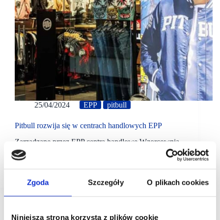
25/04/2024
EPP
pitbull
Pitbull rozwija się w centrach handlowych EPP
Zarządzane przez EPP centra handlowe Wzorcownia
we Włocławku, Galeria Solna w Inowrocławiu i
Galeria Olimpia w Bełchatowie rozszerzają swoją
ofertę o asortyment Pitbull.
Zgoda
Szczegóły
O plikach cookies
Niniejsza strona korzysta z plików cookie