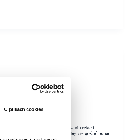
O plikach cookies
 z myślą o podtrzymywaniu i budowaniu relacji
atach pandemicznej przerwy PRCH będzie gościć ponad
ołecznościowe i analizować