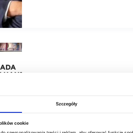
07/06/2022
PRCH
Szczegóły
PRCH zaprasza na pierwszy po pandemii Biznes Mixer
PRCH Business Mixer to cykliczne wydarzenie, stworzone
 plików cookie
biznesowych w branży nieruchomości handlowych. Po 2 l
100 uczestników: kluczowych…
do spersonalizowania treści i reklam, aby oferować funkcje sp