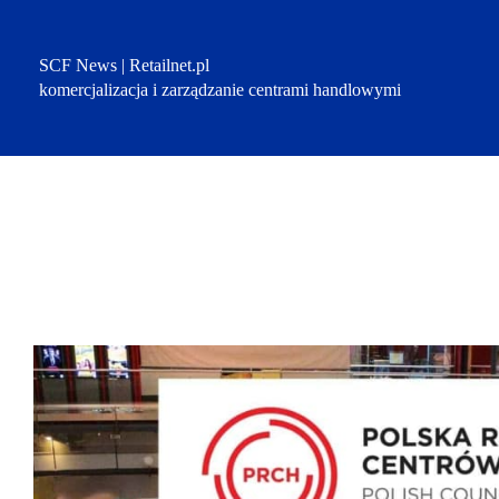
Przejdź
do
treści
SCF News | Retailnet.pl
komercjalizacja i zarządzanie centrami handlowymi