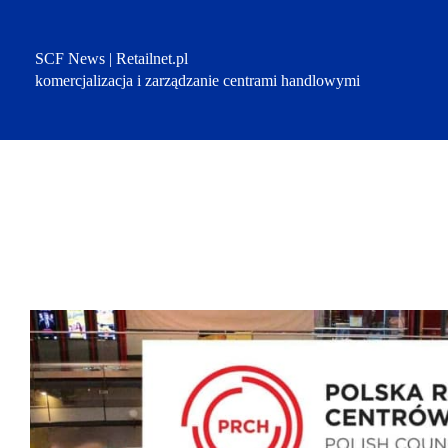
Przejdź
do
treści
SCF News | Retailnet.pl
komercjalizacja i zarządzanie centrami handlowymi