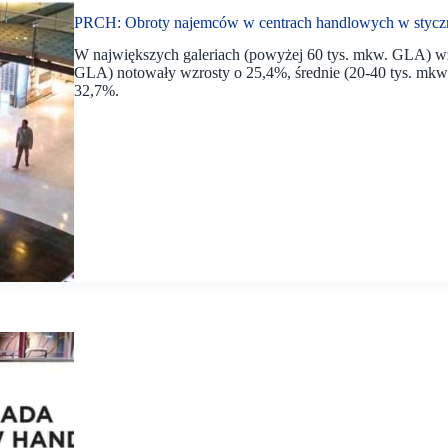
PRCH: Obroty najemców w centrach handlowych w styczniu
W największych galeriach (powyżej 60 tys. mkw. GLA) wz
GLA) notowały wzrosty o 25,4%, średnie (20-40 tys. mkw
32,7%.