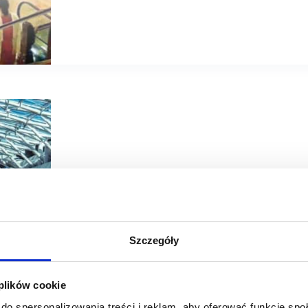
16/05/2023
PRCH
Szczegóły
PRCH: obroty w centrach handlowych w lutym 2023 r. by
W największych galeriach (powyżej 60 tys. mkw. GLA) w
 plików cookie
GLA) notowały wzrosty o 27,7%, średnie (20-40 tys. mkw
21,3%.
do spersonalizowania treści i reklam, aby oferować funkcje sp