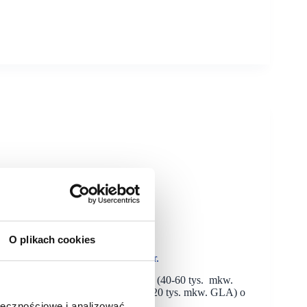
O plikach cookies
ły o 28% wyższe niż w lutym 2022 r.
zrost wyniósł 30,5%. Duże obiekty (40-60 tys. mkw.
. GLA) o 24,1%, a najmniejsze (5-20 tys. mkw. GLA) o
ołecznościowe i analizować