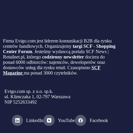
Firma Evigo.com jest liderem komunikacji B2B dla rynku
centrów handlowych. Organizujemy
targi SCF - Shopping
Center Forum
. Jesteśmy wydawcą portalu SCF News |
Retailnet.pl, którego
codzienny newsletter
dociera do
ponad 6000 odbiorców: najemców, deweloperów oraz
dostawców usług dla rynku retail. Czasopismo
SCF
Magazine
ma ponad 3000 czytelników.
Evigo.com sp. z o.o. sp.k.
ul. Klimczaka 1, 02-797 Warszawa
NIP 5252633492
LinkedIn
YouTube
Facebook