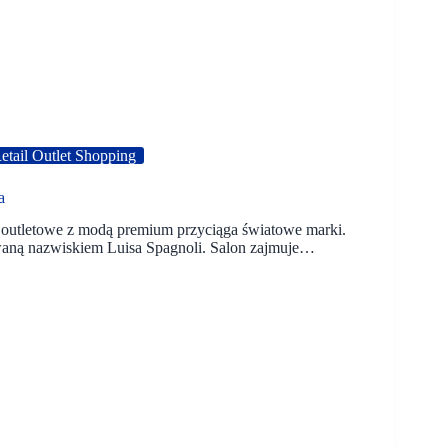
tail Outlet Shopping
a
 outletowe z modą premium przyciąga światowe marki.
aną nazwiskiem Luisa Spagnoli. Salon zajmuje…