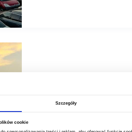
07/09/2021
Designer Outlet Warszawa
ROS Re
Szczegóły
Designer Outlet Warszawa z nagrodą za rozbudowę centr
 plików cookie
Designer Outlet Warszawa został nagrodzony w tegorocznej
Inwestycja Roku Rynek Powierzchni Handlowej. ROS Retai
do spersonalizowania treści i reklam, aby oferować funkcje sp