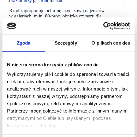
oraz branży gastronomicznej
Rząd zaproponuje ochronę czynszową najemców
w galeriach, m.in. 80-proc. obniżkę czynszu dla
najemców w czasie zakazu prowadzenia działalności
– poinformował premier Mateusz Morawiecki
cytowany przez PAP Biznes. Jak wynika…
Zgoda
Szczegóły
O plikach cookies
Niniejsza strona korzysta z plików cookie
Wykorzystujemy pliki cookie do spersonalizowania treści
i reklam, aby oferować funkcje społecznościowe i
analizować ruch w naszej witrynie. Informacje o tym, jak
korzystasz z naszej witryny, udostępniamy partnerom
społecznościowym, reklamowym i analitycznym.
Partnerzy mogą połączyć te informacje z innymi danymi
otrzymanymi od Ciebie lub uzyskanymi podczas
korzystania z ich usług.