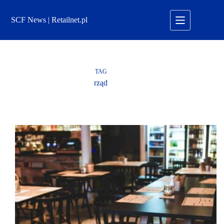
Przejdź
do
SCF News | Retailnet.pl
treści
TAG
rząd