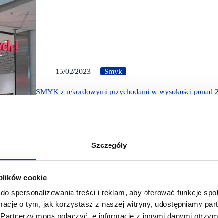
15/02/2023
Smyk
SMYK z rekordowymi przychodami w wysokości ponad 2 
W 2022 roku Grupa SMYK Holding S.A. („Smyk”, „Grupa”
prowadzonej w sieci ponad 270 własnych sklepów stacjona
22 innych rynkach Europy i Azji.
Szczegóły
 plików cookie
do spersonalizowania treści i reklam, aby oferować funkcje sp
ormacje o tym, jak korzystasz z naszej witryny, udostępniamy p
Partnerzy mogą połączyć te informacje z innymi danymi otrzym