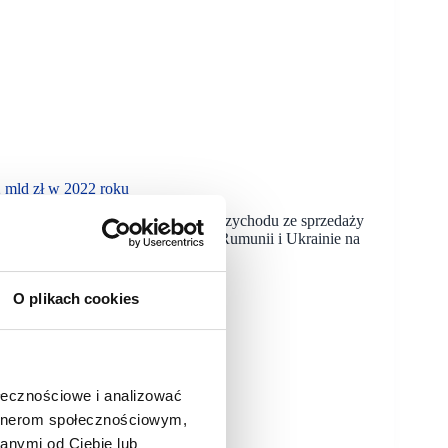
mld zł w 2022 roku
) wypracowała ponad 2 mld zł przychodu ze sprzedaży
rnych zlokalizowanych w Polsce, Rumunii i Ukrainie na
O plikach cookies
ołecznościowe i analizować
artnerom społecznościowym,
anymi od Ciebie lub