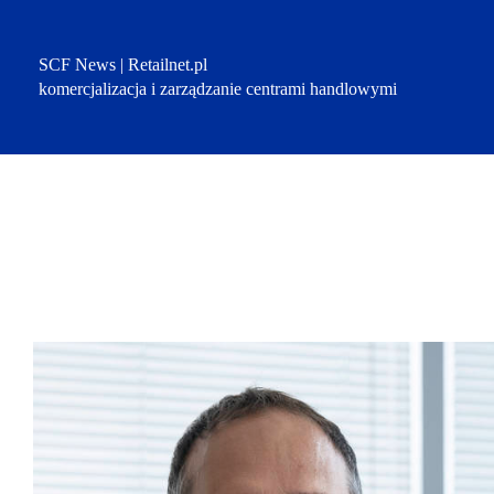
Przejdź
do
treści
SCF News | Retailnet.pl
komercjalizacja i zarządzanie centrami handlowymi