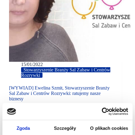
15/01/2022
Stowarzyszenie Branży Sal Zabaw i Centrów
Rozrywki
[WYWIAD] Ewelina Szmit, Stowarzyszenie Branży
Sal Zabaw i Centrów Rozrywki: ratujemy nasze
biznesy
Najemcy z naszej branży chcą, o ile to możliwe,
zabezpieczać się na wypadek lockdownu. Natomiast
z naszych badań wynika, że w chwili obecnej,
na jakąkolwiek renegocjację umowy mogło liczyć
Zgoda
Szczegóły
O plikach cookies
zaledwie kilka spośród ponad…