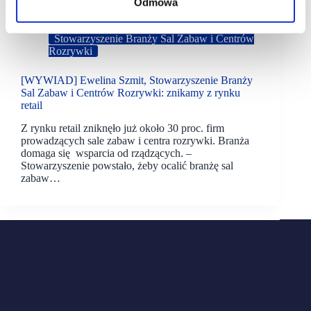
Odmowa
10/03/2021
Stowarzyszenie Branży Sal Zabaw i Centrów
Rozrywki
[WYWIAD] Ewelina Szmit, Stowarzyszenie Branży
Sal Zabaw i Centrów Rozrywki: znikamy z rynku
retail
Z rynku retail zniknęło już około 30 proc. firm
prowadzących sale zabaw i centra rozrywki. Branża
domaga się wsparcia od rządzących. –
Stowarzyszenie powstało, żeby ocalić branżę sal
zabaw…